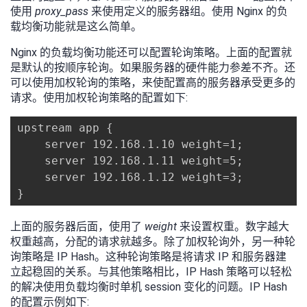
使用
proxy_pass
来使用定义的服务器组。使用 Nginx 的负
我
注
的
开
载均衡功能就是这么简单。
的
Programs
发
Nginx 的负载均衡功能还可以配置轮询策略。上面的配置就
是默认的按顺序轮询。如果服务器的硬件能力参差不齐。还
支
可以使用加权轮询的策略，来使配置高的服务器承受更多的
者
请求。使用加权轮询策略的配置如下:
持
学
upstream app {

    server 192.168.1.10 weight=1;

我
堂
    server 192.168.1.11 weight=5;

    server 192.168.1.12 weight=3;

的
我
我
}
技
的
的
我
上面的服务器后面，使用了
weight
来设置权重。数字越大
权重越高，分配的请求就越多。除了加权轮询外，另一种轮
术
云
课
的
我
询策略是 IP Hash。这种轮询策略是将请求 IP 和服务器建
立起稳固的关系。与其他策略相比，IP Hash 策略可以轻松
支
声
程
认
的
我
的解决使用负载均衡时单机 session 变化的问题。IP Hash
的配置示例如下: