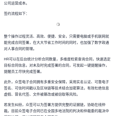
公司运营成本。
议
注
验
收
签约流程如下：
藏
整个操作过程灵活、高效、便捷、安全，只需要电脑或手机联网就
能完成合同签署，在大大节省工作时间的同时，也加强了数字政通
对人事合同的管理。
HR可以在后台统计分析合同数量，多维度检索查询合同，快速选定
目标合同信息，对未及时完成签署的合同，可发起一键提醒操作，
提醒员工尽快完成签署。
此外，众签电子合同拥有多重安全保障，采用实名认证、可靠电子
签名、可信时间戳以及区块链等技术结合加密算法，有效杜绝信息
虚假、冒名代签、文件被篡改或被窃取等风险。
若发生纠纷，众签可以为签署方提供完整的证据链，协助在线仲
裁。目前众签电子合同已在全国多地法院的判决和仲裁委的裁决中