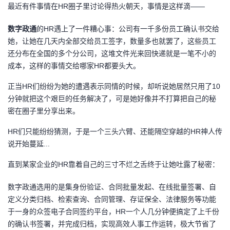
最近有件事情在HR圈子里讨论得热火朝天，事情是这样滴——
的
Programs
发
者
数字政通
的HR遇上了一件糟心事：公司有一千多份员工确认书交给
支
她，让她在几天内全部交给员工签字，数量多也就罢了，这些员工
者
我
还分布在全国的多个分公司，这堆文件光来回快递就是一笔不小的
成本，这样的事情交给哪家HR都要头大。
持
学
的
我
正当HR们纷纷为她的遭遇表示同情的时候，却听说她居然只用了10
我
堂
博
的
我
分钟就把这个艰巨的任务解决了，可是她好像并不打算把自己的秘
密在圈子里分享出来。
的
我
客
论
的
我
我
HR们只能纷纷猜测，于是一个三头六臂、还能隔空穿越的HR神人传
技
的
坛
圈
的
我
的
我
说开始蔓延...
直到某家企业的HR靠着自己的三寸不烂之舌终于让她吐露了秘密：
术
云
子
直
的
我
课
的
我
数字政通选用的是集身份验证、合同批量发起、在线批量签署、自
支
声
播
活
的
程
认
的
我
定义分类归档、检索查询、合同管理、存证保全、法律服务等功能
于一身的众签电子合同签约平台，HR一个人几分钟便搞定了上千份
持
建
动
关
证
实
的
的确认书签署，并完成归档，实现高效人事工作运转，极大节省了