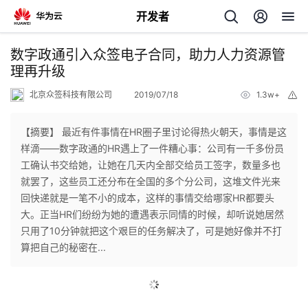
开发者
返
数字政通引入众签电子合同，助力人力资源管
回
理再升级
北京众签科技有限公司
2019/07/18
1.3w+
举
报
【摘要】 最近有件事情在HR圈子里讨论得热火朝天，事情是这
样滴——数字政通的HR遇上了一件糟心事：公司有一千多份员
个
工确认书交给她，让她在几天内全部交给员工签字，数量多也
就罢了，这些员工还分布在全国的多个分公司，这堆文件光来
我
人
回快递就是一笔不小的成本，这样的事情交给哪家HR都要头
大。正当HR们纷纷为她的遭遇表示同情的时候，却听说她居然
我
的
主
只用了10分钟就把这个艰巨的任务解决了，可是她好像并不打
算把自己的秘密在...
我
的
开
页
我
的
开
发