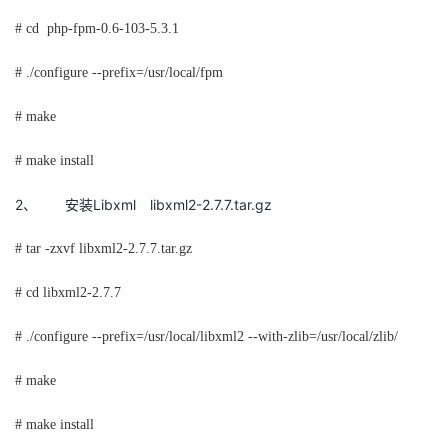
# cd
php-fpm-0.6-103-5.3.1
# ./configure --prefix=/usr/local/fpm
# make
# make install
2、
Libxml
libxml2-2.7.7.tar.gz
安装
# tar -zxvf libxml2-2.7.7.tar.gz
# cd libxml2-2.7.7
# ./configure --prefix=/usr/local/libxml2 --with-zlib=/usr/local/zlib/
# make
# make install