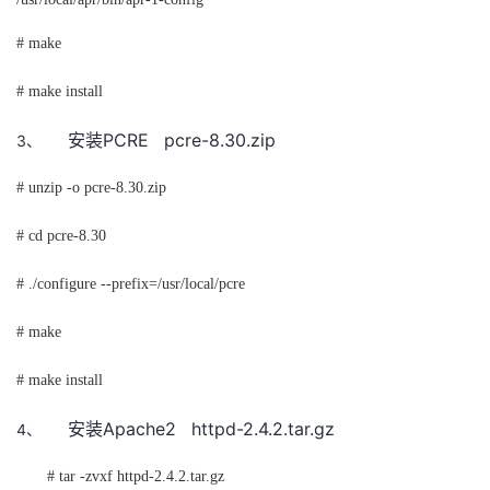
# make
# make install
PCRE
pcre-8.30.zip
3、
安装
# unzip -o pcre-8.30.zip
# cd pcre-8.30
# ./configure --prefix=/usr/local/pcre
# make
# make install
Apache2
httpd-2.4.2.tar.gz
4、
安装
# tar -zvxf httpd-2.4.2.tar.gz