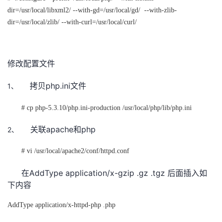
dir=/usr/local/libxml2/ --with-gd=/usr/local/gd/
--with-zlib-
dir=/usr/local/zlib/ --with-curl=/usr/local/curl/
修改配置文件
php.ini
1、
拷贝
文件
# cp php-5.3.10/php.ini-production /usr/local/php/lib/php.ini
apache
php
2、
关联
和
# vi /usr/local/apache2/conf/httpd.conf
AddType application/x-gzip .gz .tgz
在
后面插入如
下内容
AddType application/x-httpd-php .php