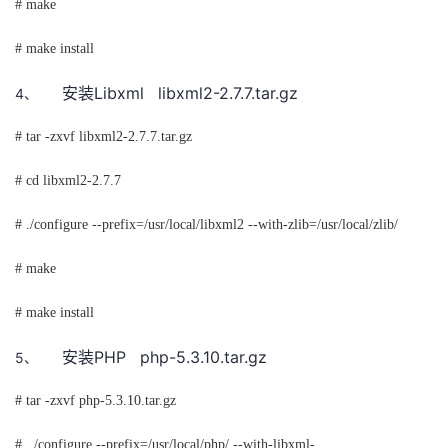
# make
# make install
Libxml
libxml2-2.7.7.tar.gz
4、
安装
# tar -zxvf libxml2-2.7.7.tar.gz
# cd libxml2-2.7.7
# ./configure --prefix=/usr/local/libxml2 --with-zlib=/usr/local/zlib/
# make
# make install
PHP
php-5.3.10.tar.gz
5、
安装
# tar -zxvf php-5.3.10.tar.gz
#
./configure --prefix=/usr/local/php/ --with-libxml-