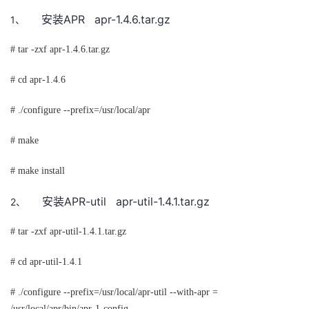
APR
apr-1.4.6.tar.gz
1、
安装
# tar -zxf apr-1.4.6.tar.gz
# cd apr-1.4.6
# ./configure --prefix=/usr/local/apr
# make
# make install
APR-util
apr-util-1.4.1.tar.gz
2、
安装
# tar -zxf apr-util-1.4.1.tar.gz
# cd apr-util-1.4.1
# ./configure --prefix=/usr/local/apr-util --with-apr =
/usr/local/apr/bin/apr-1-config