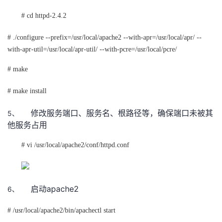
# cd httpd-2.4.2
# ./configure --prefix=/usr/local/apache2 --with-apr=/usr/local/apr/ --
with-apr-util=/usr/local/apr-util/ --with-pcre=/usr/local/pcre/
# make
# make install
5、
修改服务端口、服务名、根路径等，确保端口未被其
他服务占用
# vi /usr/local/apache2/conf/httpd.conf
apache2
6、
启动
# /usr/local/apache2/bin/apachectl start