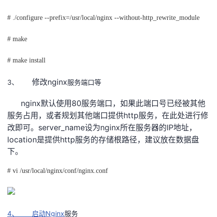
# ./configure --prefix=/usr/local/nginx --without-http_rewrite_module
# make
# make install
nginx
3、
修改
服务端口等
nginx
80
默认使用
服务端口，如果此端口号已经被其他
http
服务占用，或者规划其他端口提供
服务，在此处进行修
server_name
nginx
IP
改即可。
设为
所在服务器的
地址，
location
http
是提供
服务的存储根路径，建议放在数据盘
下。
# vi /usr/local/nginx/conf/nginx.conf
4、
Nginx
启动
服务