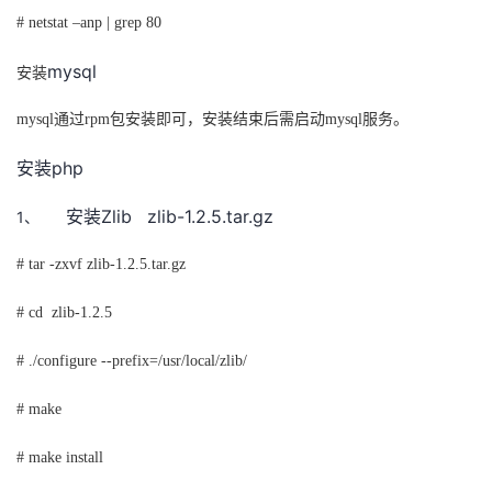
# netstat –anp | grep 80
mysql
安装
mysql
通过
rpm
包安装即可，安装结束后需启动
mysql
服务。
php
安装
Zlib
zlib-1.2.5.tar.gz
1、
安装
# tar -zxvf zlib-1.2.5.tar.gz
# cd
zlib-1.2.5
# ./configure --prefix=/usr/local/zlib/
# make
# make install