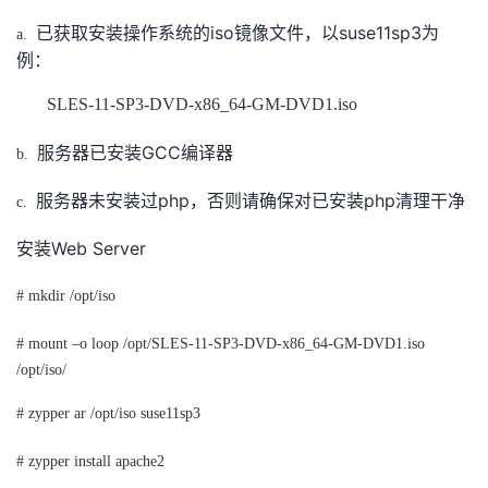
我
注
的
开
iso
suse11sp3
已获取安装操作系统的
镜像文件，以
为
a.
例：
的
Programs
发
SLES-11-SP3-DVD-x86_64-GM-DVD1.iso
支
者
GCC
服务器已安装
编译器
b.
持
学
php
php
服务器未安装过
，否则请确保对已安装
清理干净
c.
我
堂
Web Server
安装
的
我
我
# mkdir /opt/iso
技
的
的
我
# mount –o loop /opt/SLES-11-SP3-DVD-x86_64-GM-DVD1.iso
/opt/iso/
术
云
课
的
我
# zypper ar /opt/iso suse11sp3
支
声
程
认
的
我
# zypper install apache2