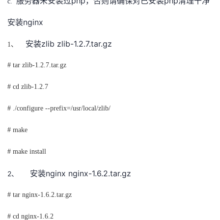
php
php
服务器未安装过
，否则请确保对已安装
清理干净
c.
nginx
安装
zlib zlib-1.2.7.tar.gz
安装
1、
# tar zlib-1.2.7.tar.gz
# cd zlib-1.2.7
# ./configure --prefix=/usr/local/zlib/
# make
# make install
nginx nginx-1.6.2.tar.gz
2、
安装
# tar nginx-1.6.2.tar.gz
# cd nginx-1.6.2