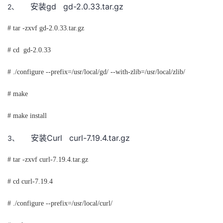
gd
gd-2.0.33.tar.gz
2、
安装
# tar -zxvf gd-2.0.33.tar.gz
# cd
gd-2.0.33
# ./configure --prefix=/usr/local/gd/ --with-zlib=/usr/local/zlib/
# make
# make install
Curl
curl-7.19.4.tar.gz
3、
安装
# tar -zxvf curl-7.19.4.tar.gz
# cd curl-7.19.4
# ./configure --prefix=/usr/local/curl/