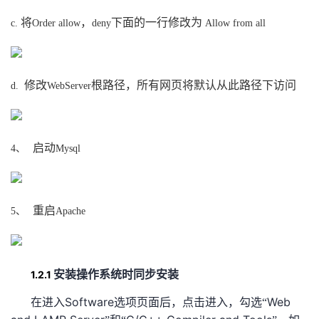
将
，
下面的一行修改为
c.
Order allow
deny
Allow from all
修改
根路径，所有网页将默认从此路径下访问
d.
WebServer
启动
4、
Mysql
重启
5、
Apache
1.2.1
安装操作系统时同步安装
Software
Web
在进入
选项页面后，点击进入，勾选“