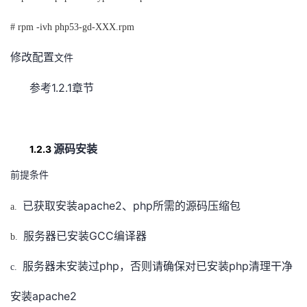
# rpm -ivh php53-gd-XXX.rpm
修改配置
文件
1.2.1
参考
章节
1.2.3
源码安装
前提条件
apache2
php
已获取安装
、
所需的源码压缩包
a.
GCC
服务器已安装
编译器
b.
php
php
服务器未安装过
，否则请确保对已安装
清理干净
c.
apache2
安装