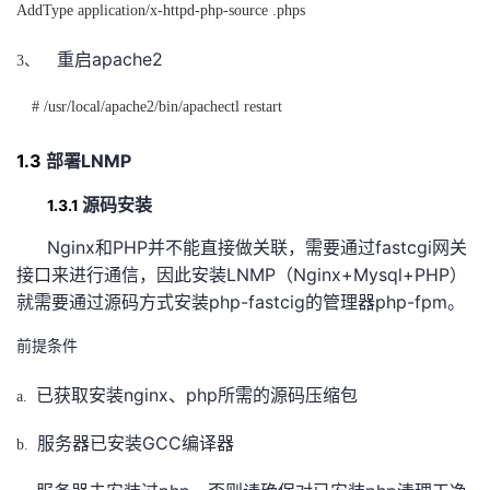
AddType application/x-httpd-php-source .phps
apache2
重启
3、
# /usr/local/apache2/bin/apachectl restart
1.3
LNMP
部署
1.3.1
源码安装
Nginx
PHP
fastcgi
和
并不能直接做关联，需要通过
网关
LNMP
Nginx+Mysql+PHP
接口来进行通信，因此安装
（
）
php-fastcig
php-fpm
就需要通过源码方式安装
的管理器
。
前提条件
nginx
php
已获取安装
、
所需的源码压缩包
a.
GCC
服务器已安装
编译器
b.