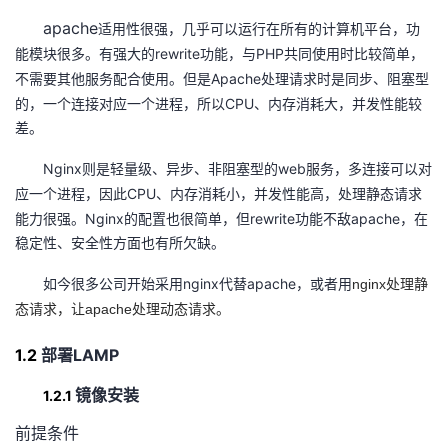
apache
适用性很强，几乎可以运行在所有的计算机平台，功
者
rewrite
PHP
能模块很多。有强大的
功能，与
共同使用时比较简单，
Apache
不需要其他服务配合使用。但是
处理请求时是同步、阻塞型
我
CPU
的，一个连接对应一个进程，所以
、内存消耗大，并发性能较
差。
的
我
Nginx
web
则是轻量级、异步、非阻塞型的
服务，多连接可以对
博
的
我
CPU
应一个进程，因此
、内存消耗小，并发性能高，处理静态请求
Nginx
rewrite
apache
能力很强。
的配置也很简单，但
功能不敌
，在
客
论
的
我
稳定性、安全性方面也有所欠缺。
坛
圈
的
我
nginx
apache
nginx
如今很多公司开始采用
代替
，或者用
处理静
apache
态请求，让
处理动态请求。
子
直
的
我
1.2
LAMP
部署
我
播
活
的
1.2.1
镜像安装
我
动
关
的
前提条件