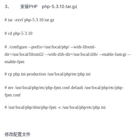
3、
PHP
php-5.3.10.tar.gz
安装
# tar -zxvf php-5.3.10.tar.gz
# cd php-5.3.10
# ./configure --prefix=/usr/local/php/ --with-libxml-
dir=/usr/local/libxml2/ --with-zlib-dir=/usr/local/zlib/ --enable-fastcgi --
enable-fpm
# cp php.ini-production /usr/local/php/etc/php.ini
# mv /usr/local/php/etc/php-fpm.conf.default /usr/local/php/etc/php-
fpm.conf
# /usr/local/php/sbin/php-fpm -c /usr/local/php/etc/php.ini
修改配置文件