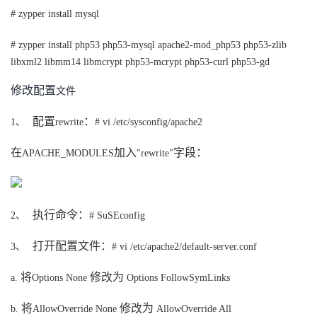
持
建
证
实
的
# zypper install mysql
议
验
收
# zypper install php53 php53-mysql apache2-mod_php53 php53-zlib
libxml2 libmm14 libmcrypt php53-mcrypt php53-curl php53-gd
藏
修改配置
文件
配置
：
1、
rewrite
# vi /etc/sysconfig/apache2
在
加入
字段：
APACHE_MODULES
"rewrite"
执行命令：
2、
# SuSEconfig
打开配置文件：
3、
# vi /etc/apache2/default-server.conf
将
修改为
a.
Options None
Options FollowSymLinks
将
修改为
b.
AllowOverride None
AllowOverride All