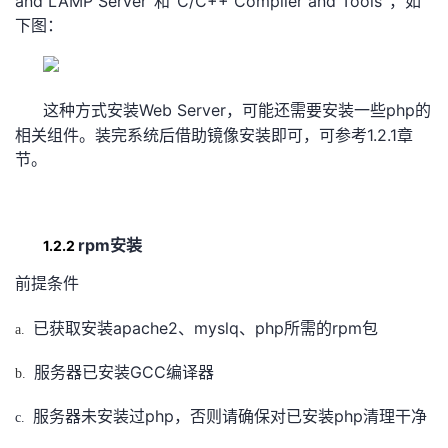
and LAMP Server
C/C++ Compiler and Tools
”和“
”，如
下图：
Web Server
php
这种方式安装
，可能还需要安装一些
的
1.2.1
相关组件。装完系统后借助镜像安装即可，可参考
章
节。
rpm
1.2.2
安装
前提条件
apache2
myslq
php
rpm
已获取安装
、
、
所需的
包
a.
GCC
服务器已安装
编译器
b.
php
php
服务器未安装过
，否则请确保对已安装
清理干净
c.