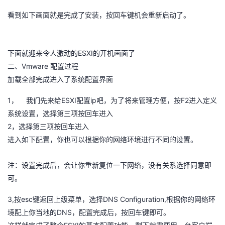
持
建
证
实
的
看到如下画面就是完成了安装，按回车键机会重新启动了。
议
验
收
ESXI
下面就迎来令人激动的
藏
的开机画面了
Vmware
二、
配置过程
加载全部完成进入了系统配置界面
1
ESXI
ip
F2
，
我们先来给
配置
吧，为了将来管理方便，按
进入定义
系统设置，选择第三项按回车进入
2
，选择第三项按回车进入
进入如下配置，你也可以根据你的网络环境进行不同的设置。
注：设置完成后，会让你重新复位一下网络，没有关系选择同意即
可。
3,
esc
DNS Configuration,
按
键返回上级菜单，选择
根据你的网络环
DNS
境配上你当地的
，配置完成后，按回车键即可。