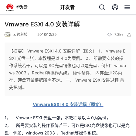
开发者
返
Vmware ESXI 4.0 安装详解
回
云领科技
2018/12/29
7.2k+
举
报
【摘要】 Vmware ESXI 4.0 安装详解（图文） 1， Vmware E
SXI 光盘一张，本教程是以 4.0为案例。 2， 所需要安装的操
作系统若干，可以是ISO光盘镜像也可以是光盘，例如：windo
个
ws 2003 ，Redhat等操作系统。 硬件条件： 内存至少2G内
存，硬盘容量根据所需不定。 一、 Vmware ESXI安装过程 首
我
人
先把刻...
的
主
Vmware ESXI 4.0
安装详解（图文）
开
页
1
Vmware ESXI
4.0
，
光盘一张，本教程是以
为案例。
2
ISO
，
所需要安装的操作系统若干，可以是
光盘镜像也可以是光
发
windows 2003
Redhat
盘，例如：
，
等操作系统。