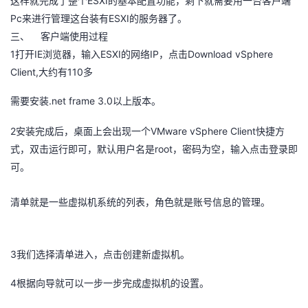
ESXI
这样就完成了整个
的基本配置功能，剩下就需要用一台客户端
Pc
ESXI
来进行管理这台装有
的服务器了。
三、
客户端使用过程
1
IE
ESXI
IP
Download vSphere
打开
浏览器，输入
的网络
，点击
Client,
110
大约有
多
.net frame 3.0
需要安装
以上版本。
2
VMware vSphere Client
安装完成后，桌面上会出现一个
快捷方
root
式，双击运行即可，默认用户名是
，密码为空，输入点击登录即
可。
清单就是一些虚拟机系统的列表，角色就是账号信息的管理。
3
我们选择清单进入，点击创建新虚拟机。
4
根据向导就可以一步一步完成虚拟机的设置。