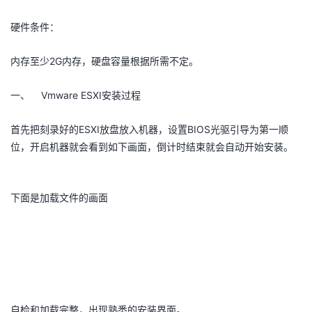
者
硬件条件：
我
2G
内存至少
内存，硬盘容量根据所需不定。
的
我
Vmware ESXI
一、
安装过程
博
的
我
ESXI
BIOS
首先把刻录好的
放盘放入机器，设置
光驱引导为第一顺
位，开启机器就会看到如下画面，倒计时结束就会自动开始安装。
客
论
的
我
坛
圈
的
我
下面是加载文件的画面
子
直
的
我
我
播
活
的
我
动
关
的
自检和加载完整，出现熟悉的安装界面。