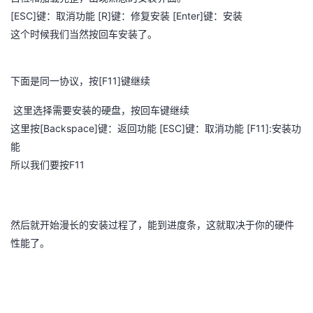
我
注
的
开
[ESC]
[R]
[Enter]
键：取消功能
键：修复安装
键：安装
这个时候我们当然按回车安装了。
的
Programs
发
[F11]
下面是同一协议，按
支
键继续
者
这里选择需要安装的硬盘，按回车键继续
持
学
[Backspace]
[ESC]
[F11]:
这里按
键：返回功能
键：取消功能
安装功
能
我
堂
F11
所以我们要按
的
我
我
技
的
的
我
然后就开始漫长的安装过程了，能到进度条，这就取决于你的硬件
性能了。
术
云
课
的
我
支
声
程
认
的
我