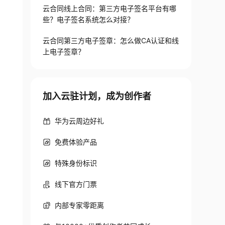
云合同线上合同：第三方电子签名平台有哪
些？电子签名系统怎么对接？
云合同第三方电子签章：怎么做CA认证和线
上电子签章？
加入云驻计划，成为创作者
华为云周边好礼
免费体验产品
特殊身份标识
线下官方门票
内部专家零距离