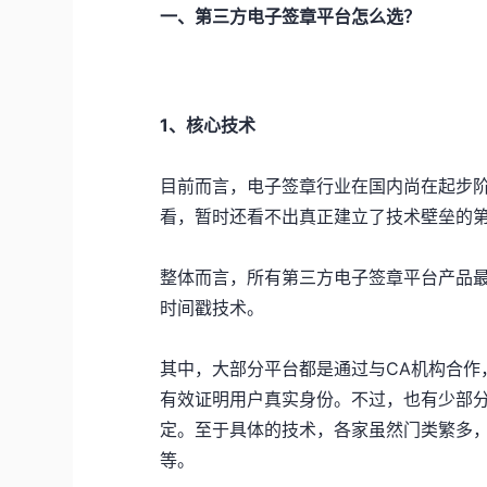
一、第三方电子签章平台怎么选？
1、核心技术
目前而言，电子签章行业在国内尚在起步
看，暂时还看不出真正建立了技术壁垒的
整体而言，所有第三方电子签章平台产品
时间戳技术。
其中，大部分平台都是通过与CA机构合作
有效证明用户真实身份。不过，也有少部分
定。至于具体的技术，各家虽然门类繁多
等。