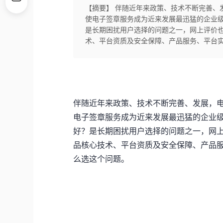
【摘要】 伴随近年来政策、技术不断完善、
使电子签章服务成为近来发展最迅猛的企业
是长期困扰用户选择的问题之一，网上评价
术、平台资质及安全保障、产品服务、平台
伴随近年来政策、技术不断完善、发展，
电子签章服务成为近来发展最迅猛的企业
好？是长期困扰用户选择的问题之一，网
品核心技术、平台资质及安全保障、产品
么选这个问题。