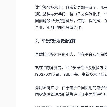
数字签名技术上，各家就更加一致了，几
通过某种技术手段，将电子文件转化成一
因而能够很快识别篡改。值得一提的是，
企业，和阿里邮有具体合作。
2、平台资质及安全保障
虽然核心技术区别不大，但在平台安全保
站在IT的角度看，平台安全性涉及很多方
IS027001认证、SSL证书、高新技术企业
商用密码许可：由于电子合同使用的电子
国家密码管理局的销售许可证书才能进行