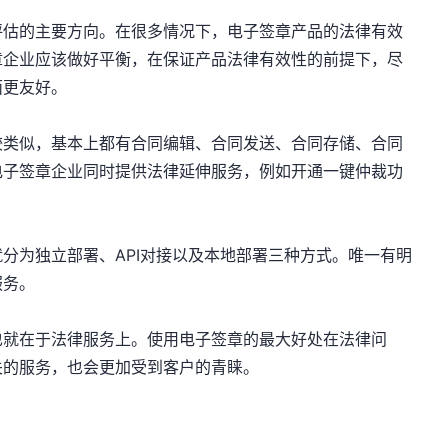
评估的主要方向。在很多情况下，电子签章产品的法律有效
章企业应该做好平衡，在保证产品法律有效性的前提下，尽
面更友好。
较类似，基本上都有合同编辑、合同发送、合同存储、合同
电子签章企业同时提供法律延伸服务，例如开通一键仲裁功
分为独立部署、API对接以及本地部署三种方式。唯一有明
服务。
也就在于法律服务上。使用电子签章的最大好处在法律问
关的服务，也会更加受到客户的青睐。