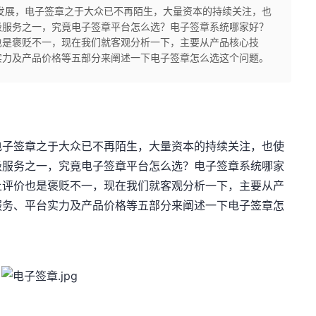
发展，电子签章之于大众已不再陌生，大量资本的持续关注，也
级服务之一，究竟电子签章平台怎么选？电子签章系统哪家好？
也是褒贬不一，现在我们就客观分析一下，主要从产品核心技
实力及产品价格等五部分来阐述一下电子签章怎么选这个问题。
电子签章之于大众已不再陌生，大量资本的持续关注，也使
级服务之一，究竟电子签章平台怎么选？电子签章系统哪家
上评价也是褒贬不一，现在我们就客观分析一下，主要从产
服务、平台实力及产品价格等五部分来阐述一下电子签章怎