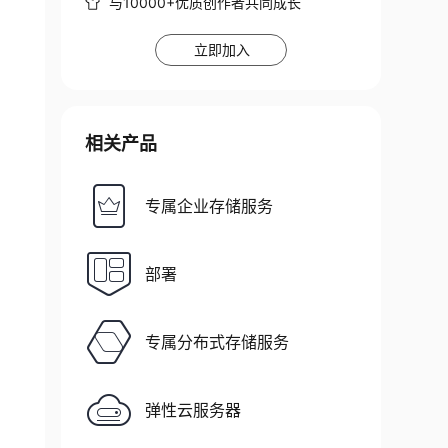
与10000+优质创作者共同成长
立即加入
相关产品
专属企业存储服务
部署
专属分布式存储服务
弹性云服务器