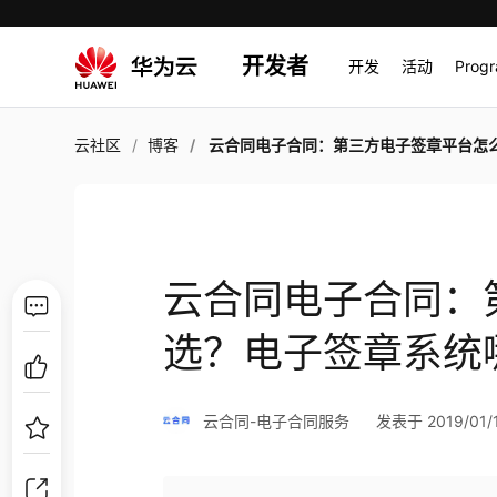
开发者
开发
活动
Prog
云社区
博客
云合同电子合同：第三方电子签章平台怎么选？电子签章系统哪
云合同电子合同：
选？电子签章系统
云合同-电子合同服务
发表于 2019/01/1