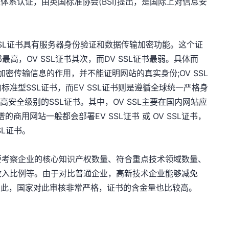
量管理体系认证，由英国标准协会(BSI)提出，是国际上对信息安
SSL证书具有服务器身份验证和数据传输加密功能。这个证
最高，OV SSL证书其次，而DV SSL证书最弱。具体而
加密传输信息的作用，并不能证明网站的真实身份;OV SSL
准型SSL证书，而EV SSL证书则是遵循全球统一严格身
高安全级别的SSL证书。其中，OV SSL主要在国内网站应
的商用网站一般都会部署EV SSL证书 或 OV SSL证书，
SL证书。
要考察企业的核心知识产权数量、符合重点技术领域数量、
收入比例等。由于对比普通企业，高新技术企业能够减免
因此，国家对此审核非常严格，证书的含金量也比较高。