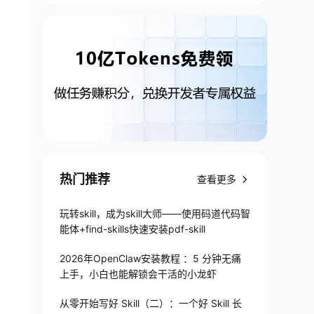
热门推荐
查看更多
玩转skill，成为skill大师——使用码道代码智
能体+find-skills快速安装pdf-skill
2026年OpenClaw安装教程 ：5 分钟无痛
上手，小白也能解锁会干活的小龙虾
从零开始写好 Skill（二）：一个好 Skill 长