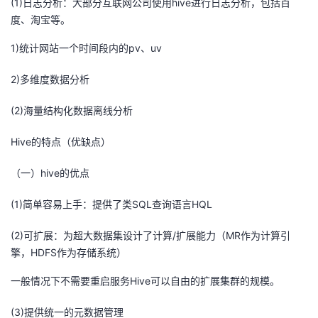
(1)日志分析：大部分互联网公司使用hive进行日志分析，包括百
持
建
证
实
的
度、淘宝等。
议
验
收
1)统计网站一个时间段内的pv、uv
藏
2)多维度数据分析
(2)海量结构化数据离线分析
Hive的特点（优缺点）
（一）hive的优点
(1)简单容易上手：提供了类SQL查询语言HQL
(2)可扩展：为超大数据集设计了计算/扩展能力（MR作为计算引
擎，HDFS作为存储系统）
一般情况下不需要重启服务Hive可以自由的扩展集群的规模。
(3)提供统一的元数据管理