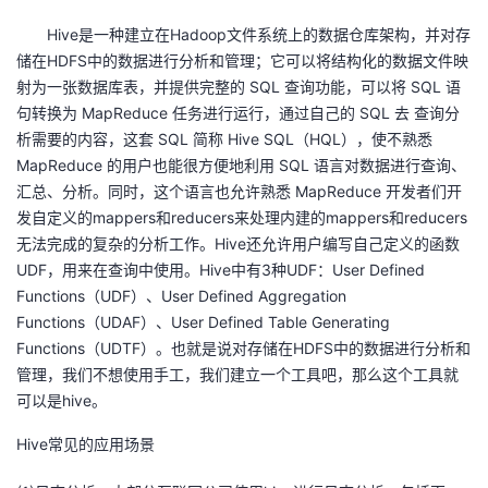
我
注
的
开
Hive是一种建立在Hadoop文件系统上的数据仓库架构，并对存
储在HDFS中的数据进行分析和管理；它可以将结构化的数据文件映
的
Programs
发
射为一张数据库表，并提供完整的 SQL 查询功能，可以将 SQL 语
句转换为 MapReduce 任务进行运行，通过自己的 SQL 去 查询分
支
者
析需要的内容，这套 SQL 简称 Hive SQL（HQL），使不熟悉
MapReduce 的用户也能很方便地利用 SQL 语言对数据进行查询、
持
学
汇总、分析。同时，这个语言也允许熟悉 MapReduce 开发者们开
发自定义的mappers和reducers来处理内建的mappers和reducers
我
堂
无法完成的复杂的分析工作。Hive还允许用户编写自己定义的函数
UDF，用来在查询中使用。Hive中有3种UDF：User Defined
的
我
我
Functions（UDF）、User Defined Aggregation
Functions（UDAF）、User Defined Table Generating
技
的
的
我
Functions（UDTF）。也就是说对存储在HDFS中的数据进行分析和
管理，我们不想使用手工，我们建立一个工具吧，那么这个工具就
术
云
课
的
我
可以是hive。
Hive常见的应用场景
支
声
程
认
的
我