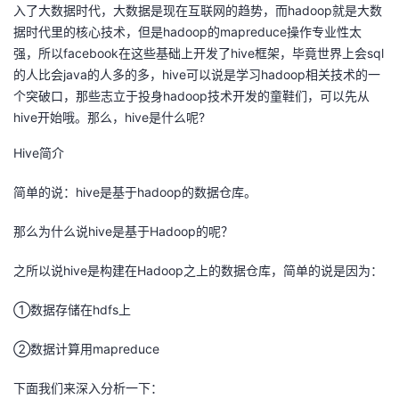
入了大数据时代，大数据是现在互联网的趋势，而hadoop就是大数
者
据时代里的核心技术，但是hadoop的mapreduce操作专业性太
强，所以facebook在这些基础上开发了hive框架，毕竟世界上会sql
的人比会java的人多的多，hive可以说是学习hadoop相关技术的一
我
个突破口，那些志立于投身hadoop技术开发的童鞋们，可以先从
hive开始哦。那么，hive是什么呢?
的
我
Hive简介
博
的
我
简单的说：hive是基于hadoop的数据仓库。
客
论
的
我
那么为什么说hive是基于Hadoop的呢？
坛
圈
的
我
之所以说hive是构建在Hadoop之上的数据仓库，简单的说是因为：
子
直
的
我
①数据存储在hdfs上
我
播
活
的
②数据计算用mapreduce
我
动
关
的
下面我们来深入分析一下：