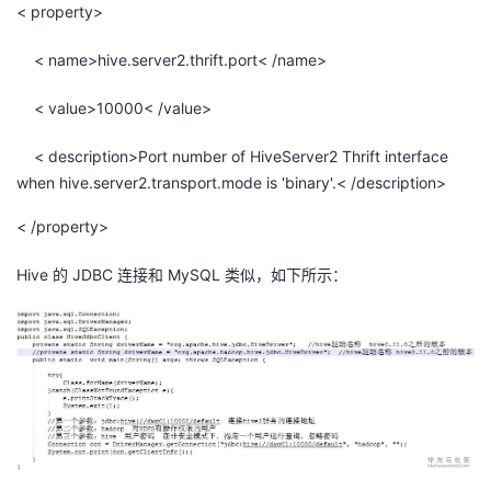
< property>
< name>hive.server2.thrift.port< /name>
< value>10000< /value>
< description>Port number of HiveServer2 Thrift interface
when hive.server2.transport.mode is 'binary'.< /description>
< /property>
Hive 的 JDBC 连接和 MySQL 类似，如下所示：