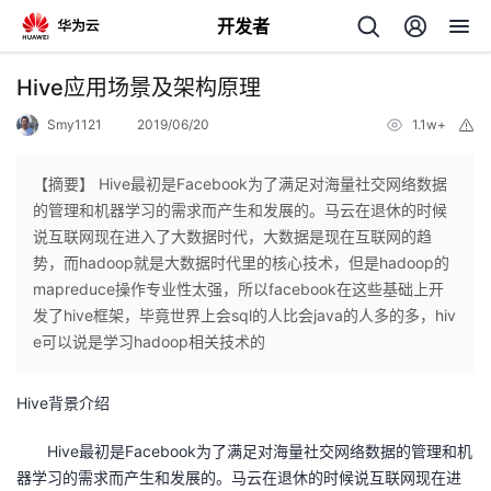
开发者
返
Hive应用场景及架构原理
回
Smy1121
2019/06/20
1.1w+
举
报
【摘要】 Hive最初是Facebook为了满足对海量社交网络数据
的管理和机器学习的需求而产生和发展的。马云在退休的时候
说互联网现在进入了大数据时代，大数据是现在互联网的趋
个
势，而hadoop就是大数据时代里的核心技术，但是hadoop的
mapreduce操作专业性太强，所以facebook在这些基础上开
我
人
发了hive框架，毕竟世界上会sql的人比会java的人多的多，hiv
e可以说是学习hadoop相关技术的
的
主
Hive背景介绍
开
页
Hive最初是Facebook为了满足对海量社交网络数据的管理和机
发
器学习的需求而产生和发展的。马云在退休的时候说互联网现在进