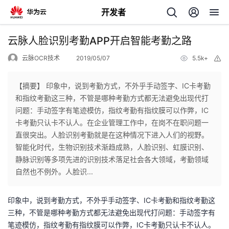
开发者
返
云脉人脸识别考勤APP开启智能考勤之路
回
云脉OCR技术
2019/05/07
5.5k+
举
报
【摘要】 印象中，说到考勤方式，不外乎手动签字、IC卡考勤
和指纹考勤这三种，不管是哪种考勤方式都无法避免出现代打
问题：手动签字有笔迹模仿，指纹考勤有指纹膜可以作弊，IC
个
卡考勤只认卡不认人。在企业管理工作中，在岗不在职问题一
直很突出。人脸识别考勤就是在这种情况下进入人们的视野。
我
人
智能化时代，生物识别技术渐趋成熟，人脸识别、虹膜识别、
静脉识别等多项先进的识别技术落足社会各大领域，考勤领域
的
主
自然也不例外。人脸识...
开
页
印象中，说到考勤方式，不外乎手动签字、IC卡考勤和指纹考勤这
三种，不管是哪种考勤方式都无法避免出现代打问题：手动签字有
发
笔迹模仿，指纹考勤有指纹膜可以作弊，IC卡考勤只认卡不认人。