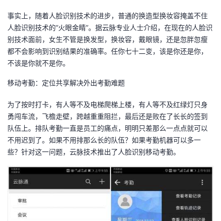
我
注
的
开
事实上，随着人脸识别技术的进步，普通的换造型换妆容掩盖不住
人脸识别技术的“火眼金睛”。据云脉专业人士介绍，在现在的人脸识
的
Programs
发
别技术面前，女生不管是换发型，换妆容，戴眼镜，还是忽胖忽瘦
都不会影响到识别结果的准确率。任你七十二变，该是你还是你，
支
者
不该是你就不是你。
持
移动考勤：定位共享解决外出考勤难题
学
为了按时打卡，有人等不及电梯爬梯上楼，有人等不及红绿灯只身
我
堂
勇闯车流，飞檐走壁，跨越重重阻拦，最后还是败在了长长的签到
队伍上。排队考勤一直是员工的痛点，明明只差那么一点点就可以
的
我
我
不用迟到了。如果不用排那么长的队伍？如果考勤机器可以多一
些？针对这一问题，云脉技术推出了人脸识别移动考勤。
技
的
的
我
术
云
课
的
我
支
声
程
认
的
我