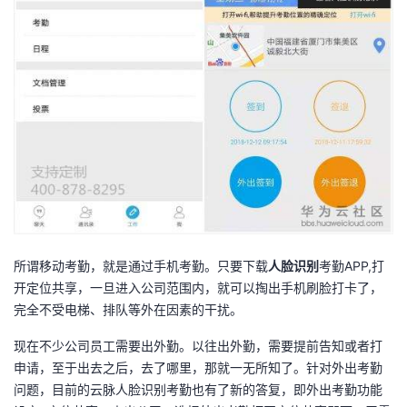
持
建
证
实
的
议
验
收
藏
所谓移动考勤，就是通过手机考勤。只要下载
人脸识别
考勤APP,打
开定位共享，一旦进入公司范围内，就可以掏出手机刷脸打卡了，
完全不受电梯、排队等外在因素的干扰。
现在不少公司员工需要出外勤。以往出外勤，需要提前告知或者打
申请，至于出去之后，去了哪里，那就一无所知了。针对外出考勤
问题，目前的云脉人脸识别考勤也有了新的答复，即外出考勤功能