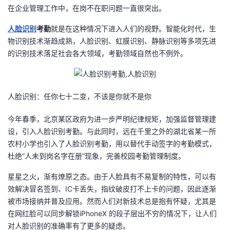
在企业管理工作中，在岗不在职问题一直很突出。
者
人脸识别
考勤
就是在这种情况下进入人们的视野。智能化时代，生
物识别技术渐趋成熟，人脸识别、虹膜识别、静脉识别等多项先进
我
的识别技术落足社会各大领域，考勤领域自然也不例外。
的
我
博
的
我
人脸识别：任你七十二变，不该是你就不是你
客
论
的
我
今年春季，北京某区政府为进一步严明纪律规矩，加强监督管理建
设，引入人脸识别考勤。与此同时，远在千里之外的湖北省某一所
坛
圈
的
我
农村小学也引入了人脸识别考勤，用以替代手动签字的考勤模式，
杜绝“人未到岗名字在册”现象，完善校园考勤管理制度。
子
直
的
我
星星之火，渐有燎原之态。由于人脸具有不易复制的特性，可以有
效解决冒名签到、IC卡丢失，指纹破皮打不上卡的问题，因此逐渐
我
播
活
的
被市场接纳并普及应用。然而人们对新技术总是抱有怀疑，尤其是
在网红脸可以同步解锁iPhoneX 的段子层出不穷的情况下，让人们
我
动
关
的
对人脸识别的准确率有了更多的疑虑。