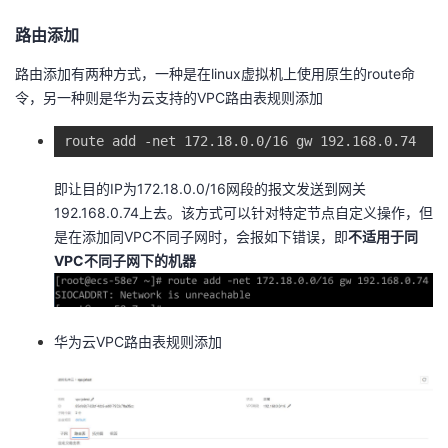
我
注
的
开
路由添加
的
Programs
发
路由添加有两种方式，一种是在linux虚拟机上使用原生的route命
令，另一种则是华为云支持的VPC路由表规则添加
支
者
route add -net 172.18.0.0/16 gw 192.168.0.74
持
学
即让目的IP为172.18.0.0/16网段的报文发送到网关
192.168.0.74上去。该方式可以针对特定节点自定义操作，但
我
堂
是在添加同VPC不同子网时，会报如下错误，即
不适用于同
VPC不同子网下的机器
的
我
我
技
的
的
我
华为云VPC路由表规则添加
术
云
课
的
我
支
声
程
认
的
我