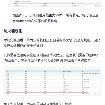
持
建
证
实
的
议
验
收
如图所示，该规则
适用范围为VPC下所有节点
，相比而言没
有route add命令那么细颗粒度
藏
防火墙规则
添加完路由后，华为云的机器还有自带的防火墙-安全组规则。因此
需要放通相应的安全组规则。
具体需要放通的安全组规则要视情况而定，这里我们需要的是http
的80端口，因此在CCE节点的入规则列表将80端口放通即可。
为了安全起见，远端的范围可以缩小到VPC网段