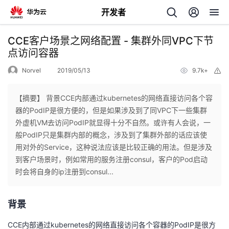
开发者
返
CCE客户场景之网络配置 - 集群外同VPC下节
回
点访问容器
Norvel
2019/05/13
9.7k+
举
报
【摘要】 背景CCE内部通过kubernetes的网络直接访问各个容
器的PodIP是很方便的，但是如果涉及到了同VPC下一些集群
个
外虚机VM去访问PodIP就显得十分不自然。或许有人会说，一
般PodIP只是集群内部的概念，涉及到了集群外部的话应该使
我
人
用对外的Service，这种说法应该是比较正确的用法。但是涉及
到客户场景时，例如常用的服务注册consul，客户的Pod启动
的
主
时会将自身的ip注册到consul...
开
页
背景
发
CCE内部通过kubernetes的网络直接访问各个容器的PodIP是很方