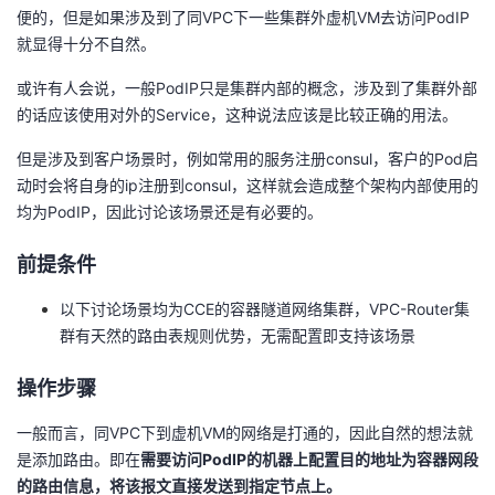
便的，但是如果涉及到了同VPC下一些集群外虚机VM去访问PodIP
者
就显得十分不自然。
或许有人会说，一般PodIP只是集群内部的概念，涉及到了集群外部
我
的话应该使用对外的Service，这种说法应该是比较正确的用法。
的
我
但是涉及到客户场景时，例如常用的服务注册consul，客户的Pod启
动时会将自身的ip注册到consul，这样就会造成整个架构内部使用的
博
的
我
均为PodIP，因此讨论该场景还是有必要的。
客
论
的
我
前提条件
坛
圈
的
我
以下讨论场景均为CCE的容器隧道网络集群，VPC-Router集
群有天然的路由表规则优势，无需配置即支持该场景
子
直
的
我
操作步骤
我
播
活
的
一般而言，同VPC下到虚机VM的网络是打通的，因此自然的想法就
是添加路由。即在
需要访问PodIP的机器上配置目的地址为容器网段
我
动
关
的
的路由信息，将该报文直接发送到指定节点上。