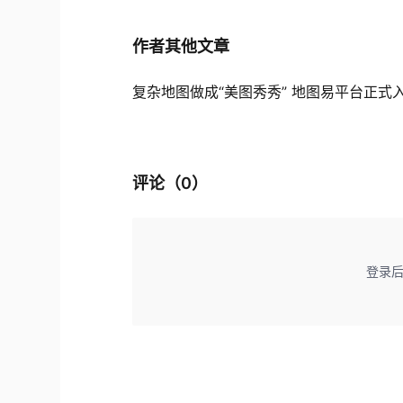
作者其他文章
复杂地图做成“美图秀秀” 地图易平台正式
评论（
0
）
登录