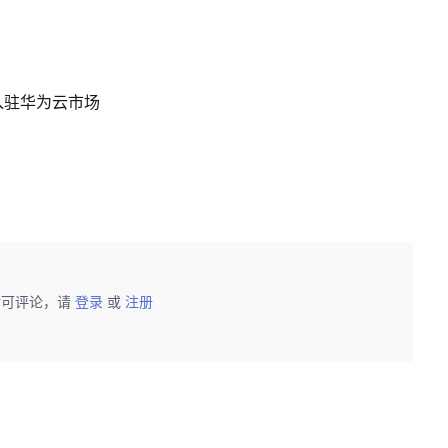
入驻华为云市场
后可评论，请
登录
或
注册