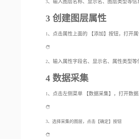
、输入图层名称、显示名、图层类型等信
3
3
创建图层属性
、点击属性上面的 【添加】按钮，打开
1
、输入属性字段名、显示名、属性类型等
2
4
数据采集
、点击左侧菜单 【数据采集】，打开数
1
3、
选择采集的图层，点击【确定】按钮