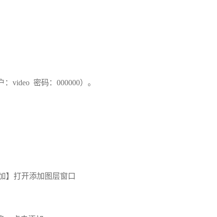
deo 密码：000000）。
加】打开添加图层窗口