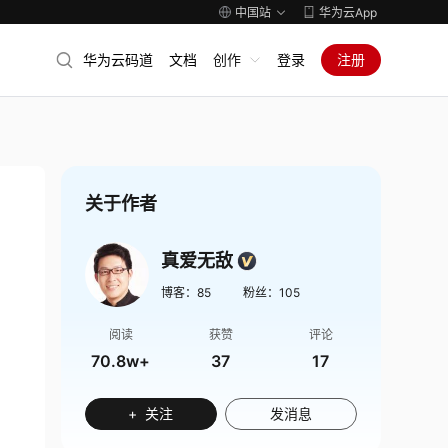
中国站
华为云App
华为云码道
文档
创作
登录
注册
关于作者
真爱无敌
博客：
85
粉丝：
105
阅读
获赞
评论
70.8w+
37
17
+ 关注
发消息