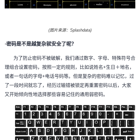
我
注
的
开
的
Programs
发
(图片来源：Splashdata)
支
者
·密码是不是越复杂就安全了呢？
持
学
为了防止密码不被破解，我们通过数字、字母、特殊符号合
理组合设置密码，按照一定的规则，比如说姓名
+生日＋地名，
我
堂
或者一句话的字母+电话号码等。但是复杂的密码难以记忆，过
的
我
我
了一段时间就忘了，经历过输错被锁定再重置密码以后，大家
又
开始倾向性地选择那些容易记住的通用弱密码。
技
的
的
我
术
云
课
的
我
支
声
程
认
的
我