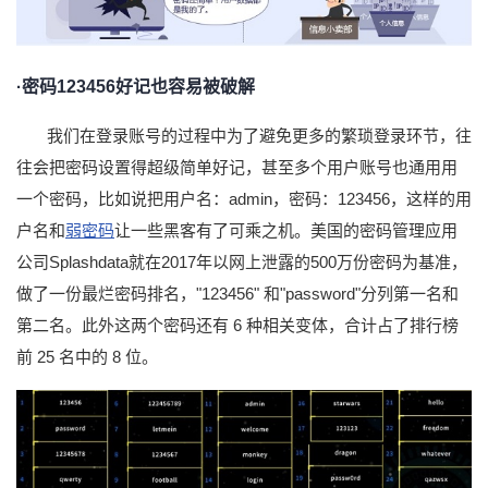
者
·
密码
123456好记也容易被破解
我
我们在登录账号的过程中为了避免更多的繁琐登录环节，往
的
我
往会把密码设置得超级简单好记，甚至多个用户账号也通用用
博
的
我
一个密码，比如说把用户名：
admin，密码：123456，这样的用
户名和
弱密码
让一些黑客有了可乘之机。美国的密码管理应用
客
论
的
我
公司
Splashdata就在2017年以网上泄露的500万份密码为基准，
做了一份最烂密码排名，"123456" 和"password"分列第一名和
坛
圈
的
我
第二名。此外这两个密码还有 6 种相关变体，合计占了排行榜
子
直
的
我
前 25 名中的 8 位。
我
播
活
的
我
动
关
的