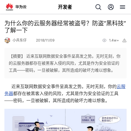
开发者
返
为什么你的云服务器经常被盗号？防盗“黑科技”
回
了解一下
小兵东仔
2018/11/09
1.4w+
举
报
【摘要】 近来互联网数据安全事件呈高发之势。无时无刻，你
的云服务器都存在被黑客入侵的风险，尤其是作为安全验证的
个
工具——密码，一旦被破解，其所造成的破坏力难以想象。
我
人
近来互联网数据安全事件呈高发之势。无时无刻，你的
云服
务器
都存在被黑客入侵的风险，尤其是作为安全验证的工具
的
主
——密码，一旦被破解，其所造成的破坏力难以想象。
开
页
发