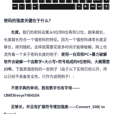
持
建
证
实
的
议
验
收
密码的强度关键在于什么？
藏
长度。
我们的密码设置从
6位到8位再到12位，越来越长，
长度越长符合一个强密码的特征。因为一个强密码通常长度足
够长，排列随机，这样就需要花很多时间才能够破解。网上也
流传着一个关于密码长度的例子：
使用一台双核
PC+暴力破解
软件去破解一个由数字+大小写+符号组成的8位密码，大概需要
23年
。下面是强密码的一些例子（由于以下实例已经公开，所
以已经不具备安全性，只作为说明例子）：
不是字典的单词，既有
数字也有字母——
t3MEIfreryeT45410A
足够长，并且有扩展符号增加强度
——Convert_100£ to