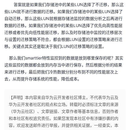
持
建
证
实
的
答案就是如果我们存储池中的某些LUN选择了不迁移，那么这
些LUN就不进行数据的迁移。如果我们存储池中的某些LUN选择了
议
验
收
自动迁移，那么这些LUN就根据存储池监控的数据分析之后再进行
数据的迁移。如果我们存储池中的某些LUN选择了优先向高性能层
藏
迁移或者优先向低性能层迁移，那么及时存储池中监控的迁移层次
与设置的迁移策略不符合，都会根据LUN设置的迁移策略来进行迁
移。关键点其实还是取决于我们LUN的迁移策略的设置。
那么我们smarttier特性监控到的数据是放到哪里保存的呢？其实
这些监控的数据都会放到内存当中进行保存，然后根据分析的结果
来进行迁移，最后把我们冷热数据分别分布到不同的性能层次上
去，从而提升存储系统的性能，降低成本。
【声明】本内容来自华为云开发者社区博主，不代表华为云及
华为云开发者社区的观点和立场。转载时必须标注文章的来源
（华为云社区）、文章链接、文章作者等基本信息，否则作者
和本社区有权追究责任。如果您发现本社区中有涉嫌抄袭的内
容，欢迎发送邮件进行举报，并提供相关证据，一经查实，本