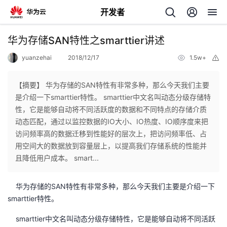
开发者
返
华为存储SAN特性之smarttier讲述
回
yuanzehai
2018/12/17
1.5w+
举
报
【摘要】 华为存储的SAN特性有非常多种，那么今天我们主要
是介绍一下smarttier特性。 smarttier中文名叫动态分级存储特
性，它是能够自动将不同活跃度的数据和不同特点的存储介质
个
动态匹配，通过以监控数据的IO大小、IO热度、IO顺序度来把
访问频率高的数据迁移到性能好的层次上，把访问频率低、占
我
人
用空间大的数据放到容量层上，以提高我们存储系统的性能并
且降低用户成本。 smart...
的
主
华为存储的SAN特性有非常多种，那么今天我们主要是介绍一下
开
页
smarttier特性。
smarttier中文名叫动态分级存储特性，它是能够自动将不同活跃
发