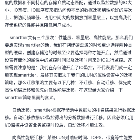
度的数据和不同特点的存储介质动态匹配，通过以监控数据的IO大
小、IO热度、IO顺序度来把访问频率高的数据迁移到性能好的层次
者
上，把访问频率低、占用空间大的数据放到容量层上，以提高我们
存储系统的性能并且降低用户成本。
我
smarttier共有三个层次：性能层、容量层、高性能层。那么我们
的
我
要想实现smarttier的话，我们在创建硬盘域的时候至少选择两种类
型的硬盘，创建存储池的时候至少要选择两种才能开启，然后通过
博
的
我
设置存储池的属性中的监控时间以及迁移时间来对IO进行监控。这
里需要注意的是：我们在存储池开启了IO监控，不代表我们就一定
客
论
的
我
能实现smarttier，最终其实取决于我们的LUN的属性设置中的迁移
策略，那么迁移策略主要有以下几种：不迁移、自动迁移、优先向
坛
圈
的
我
高性能层迁移和优先向低性能层迁移。在这里给大家介绍一下
smarttier策略里面的含义。
子
直
的
我
自动迁移：smarttier根据存储池中数据块的排名结果进行数据迁
我
播
活
的
移。自动迁移依据I/O监控得出的分析数据进行迁移，因此必须启用
I/O监控并设置业务监控时段后，自动迁移才能生效。
我
动
关
的
向高性能层迁移：某些LUN对响应时间、IOPS、带宽等性能要