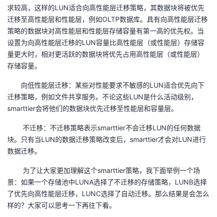
求较高，这样的LUN适合向高性能层迁移策略，其数据块将被优先
我
注
的
开
迁移至高性能层和性能层，例如OLTP数据库。具有向高性能层迁移
策略的数据块对高性能层和性能层存储容量有第一高的优先权。当
的
Programs
发
设置为向高性能层迁移的LUN容量比高性能层（或性能层）存储容
量更大时，相对更活跃的数据块将优先占用高性能层（或性能层）
支
者
存储容量。
持
学
向低性能层迁移：某些对性能要求不敏感的LUN适合优先向下
迁移策略，例如文件共享服务。不论这些LUN是什么活动级别，
我
堂
smarttier会将他们的数据块优先迁移至性能层和容量层。
不迁移：不迁移策略表示smarttier不会迁移LUN的任何数据
的
我
我
块。只有当LUN的数据迁移策略改变后，smarttier才会对LUN进行
数据迁移。
技
的
的
我
为了让大家更加理解这个smarttier策略，我下面举例一个场
术
云
课
的
我
景：如果一个存储池中LUNA选择了不迁移的存储策略，LUNB选择
了优先向高性能层迁移，LUNC选择了自动迁移。那么结果是会怎么
支
声
程
认
的
我
样的？大家可以思考一下再往下看。