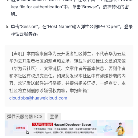
持
建
证
实
的
key file for authentication”中，单击“Browse”，选择转化的密
钥。
议
验
收
单击“Session”，在“Host Name”输入弹性公网IP->“Open”，登录
藏
弹性云服务器。
【声明】本内容来自华为云开发者社区博主，不代表华为云及
华为云开发者社区的观点和立场。转载时必须标注文章的来源
（华为云社区）、文章链接、文章作者等基本信息，否则作者
和本社区有权追究责任。如果您发现本社区中有涉嫌抄袭的内
容，欢迎发送邮件进行举报，并提供相关证据，一经查实，本
社区将立刻删除涉嫌侵权内容，举报邮箱：
cloudbbs@huaweicloud.com
弹性云服务器 ECS
登录