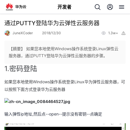
开发者
返
通过PUTTY登陆华为云弹性云服务器
回
JuneXCoder
2018/12/30
1.3w+
举
报
【摘要】 ​如果您本地使用Windows操作系统登录Linux弹性云
服务器，通过PUTTY登陆华为云弹性云服务器的步骤。
1.密码登陆
个
如果您本地使用Windows操作系统登录Linux
华为
弹性云服务器，可
我
人
以按照下面方式登录华为云服务器
的
主
开
页
输入弹性ip地址,然后点--open--提示没有密钥--点确定
发