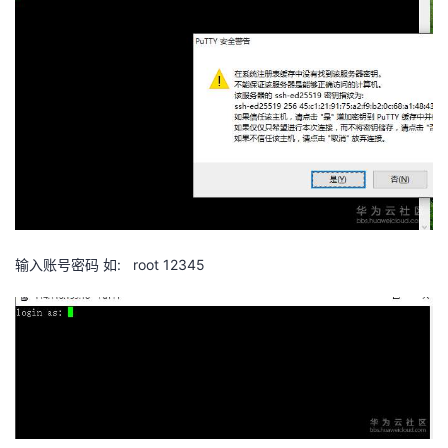
者
我
的
我
博
的
我
客
论
的
我
输入账号密码 如: root 12345
坛
圈
的
我
子
直
的
我
我
播
活
的
我
动
关
的