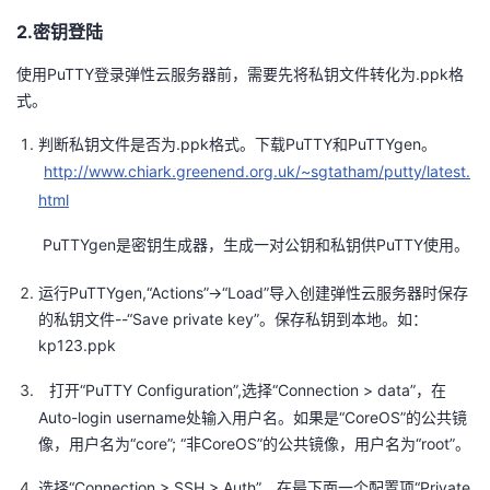
我
注
的
开
2.密钥登陆
使用PuTTY登录弹性云服务器前，需要先将私钥文件转化为.ppk格
的
Programs
发
式。
支
者
判断私钥文件是否为.ppk格式。下载PuTTY和PuTTYgen。
http://www.chiark.greenend.org.uk/~sgtatham/putty/latest.
持
学
html
我
堂
PuTTYgen是密钥生成器，生成一对公钥和私钥供PuTTY使用。
的
我
我
运行PuTTYgen,“Actions”->“Load”导入创建弹性云服务器时保存
的私钥文件--“Save private key”。保存私钥到本地。如：
技
的
的
我
kp123.ppk
打开“PuTTY Configuration”,选择“Connection > data”，在
术
云
课
的
我
Auto-login username处输入用户名。如果是“CoreOS”的公共镜
像，用户名为“core”; “非CoreOS”的公共镜像，用户名为“root”。
支
声
程
认
的
我
选择“Connection > SSH > Auth”，在最下面一个配置项“Private