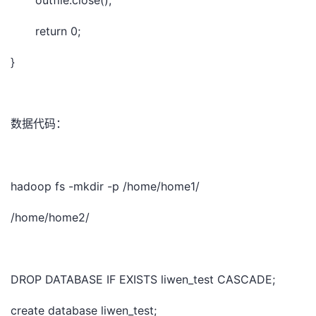
outfile.close();
return 0;
}
数据代码：
hadoop fs -mkdir -p /home/home1/
/home/home2/
DROP DATABASE IF EXISTS liwen_test CASCADE;
create database liwen_test;