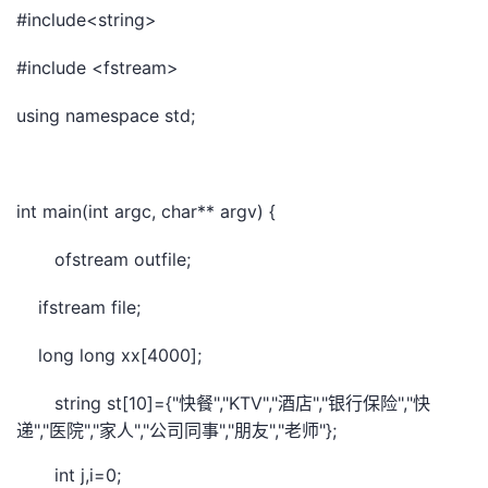
#include<string>
#include <fstream>
using namespace std;
int main(int argc, char** argv) {
ofstream outfile;
ifstream file;
long long xx[4000];
string st[10]={"
","KTV","
","
","
快餐
酒店
银行保险
快
","
","
","
","
","
"};
递
医院
家人
公司同事
朋友
老师
int j,i=0;