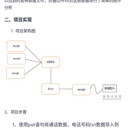
以找到的各种数据文件，并通过HIVE对这些数据进行了简单的统计
分析
者
二、项目实现
我
项目架构图
的
我
博
的
我
客
论
的
我
坛
圈
的
我
子
直
的
我
我
播
活
的
2、项目步骤
我
动
关
的
1
put
txt
、使用
语句将通话数据、电话号码
数据导入到