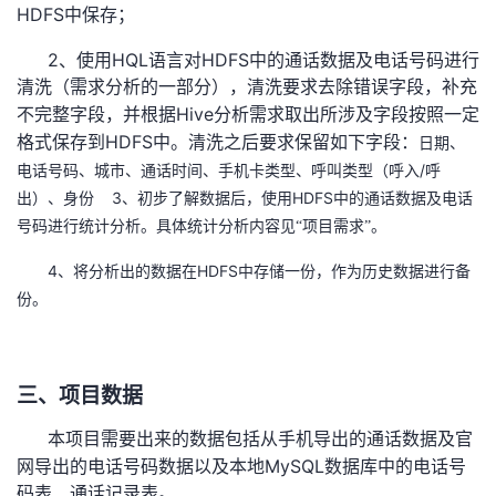
HDFS
中保存；
我
注
的
开
2
HQL
HDFS
、使用
语言对
中的通话数据及电话号码进行
的
Programs
发
清洗（需求分析的一部分），清洗要求去除错误字段，补充
Hive
不完整字段，并根据
分析需求取出所涉及字段按照一定
支
者
HDFS
格式保存到
中。清洗之后要求保留如下字段：
日期、
/
电话号码、城市、通话时间、手机卡类型、呼叫类型（呼入
呼
持
学
3
HDFS
出）、身份
、初步了解数据后，使用
中的通话数据及电话
号码进行统计分析。具体统计分析内容见“项目需求”。
我
堂
4
HDFS
、将分析出的数据在
中存储一份，作为历史数据进行备
的
我
我
份。
技
的
的
我
三、项目数据
术
云
课
的
我
本项目需要出来的数据包括从手机导出的通话数据及官
支
声
程
认
的
我
MySQL
网导出的电话号码数据以及本地
数据库中的电话号
码表、通话记录表。