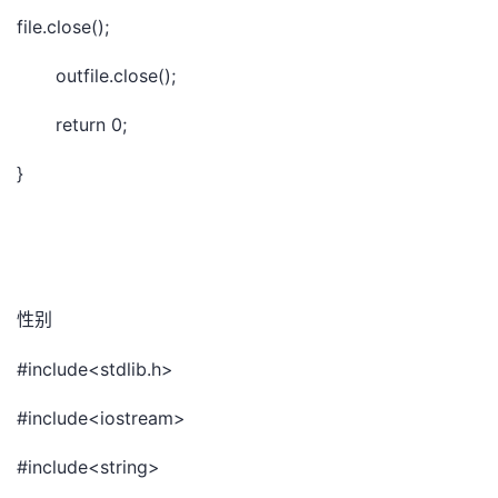
file.close();
outfile.close();
return 0;
}
性别
#include<stdlib.h>
#include<iostream>
#include<string>