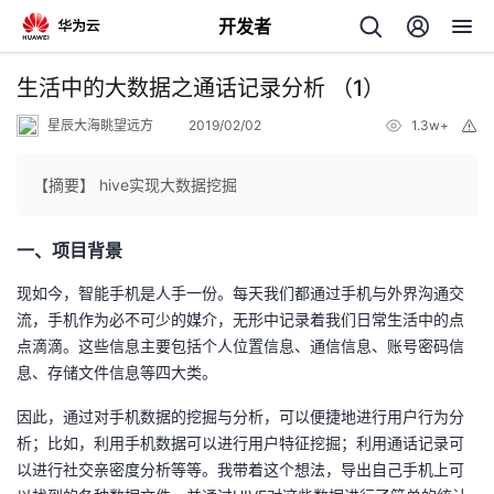
开发者
返
生活中的大数据之通话记录分析 （1）
回
星辰大海眺望远方
2019/02/02
1.3w+
举
报
【摘要】 hive实现大数据挖掘
一、项目背景
个
现如今，智能手机是人手一份。每天我们都通过手机与外界沟通交
我
人
流，手机作为必不可少的媒介，无形中记录着我们日常生活中的点
点滴滴。这些信息主要包括个人位置信息、通信信息、账号密码信
的
主
息、存储文件信息等四大类。
因此，通过对手机数据的挖掘与分析，可以便捷地进行用户行为分
开
页
析；比如，利用手机数据可以进行用户特征挖掘；利用通话记录可
以进行社交亲密度分析等等。我带着这个想法，导出自己手机上可
发