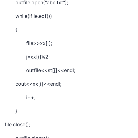
outfile.open("abc.txt");
while(!file.eof())
{
file>>xx[i];
j=xx[i]%2;
outfile<<st[j]<<endl;
cout<<xx[i]<<endl;
i++;
}
file.close();