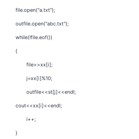
file.open("a.txt");
outfile.open("abc.txt");
while(!file.eof())
{
file>>xx[i];
j=xx[i]%10;
outfile<<st[j]<<endl;
cout<<xx[i]<<endl;
i++;
}