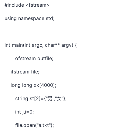
#include <fstream>
using namespace std;
int main(int argc, char** argv) {
ofstream outfile;
ifstream file;
long long xx[4000];
string st[2]={"
","
"};
男
女
int j,i=0;
file.open("a.txt");