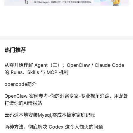
持
建
证
实
的
议
验
收
藏
热门推荐
从零开始理解 Agent（三）：OpenClaw / Claude Code
的 Rules、Skills 与 MCP 机制
opencode简介
OpenClaw 案例参考-你的洞察专家-专业视角追踪，用龙虾
打造你的AI情报站
云码道本地安装Mysql,零成本搞定家庭记账
两种方法，彻底解决 Codex 这令人恼火的问题