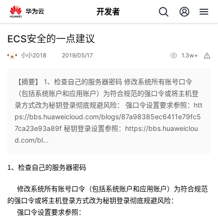
开发者
返
ECS安全的一点建议
回
小小2018
2019/05/17
1.3w+
举
报
【摘要】 1、检查自己的服务器密码 修改系统所有账号口令
（包括系统账户和应用账户）为符合规范的强口令或将主机登
录方式改为秘钥登录彻底规避风险： 强口令设置要求参照：htt
个
ps://bbs.huaweicloud.com/blogs/87a98385ec6411e79fc5
7ca23e93a89f 秘钥登录设置参照：https://bbs.huaweiclou
我
人
d.com/bl...
的
主
1、检查自己的服务器密码
开
页
修改系统所有账号口令（包括系统账户和应用账户）为符合规范
的强口令或将主机登录方式改为秘钥登录彻底规避风险：
发
强口令设置要求参照：