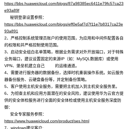
https://bbs.huaweicloud.com/blogs/87a98385ec6411e79fc57ca23
者
e93a89f
秘钥登录设置参照：
我
https://bbs.huaweicloud.com/blogs/eff0e5af7d7f11e7b8317ca23e
93a891
的
我
2、严格控制系统管理员账户的使用范围，为应用和中间件配置各自
的权限和并严格控制使用范围。
博
的
我
3、启动安全组白名单策略，根据业务需求对外开放端口，对于特殊
业务端口，建议设置固定的来源IP（如：MySQL数据库）或使用
客
论
的
我
VPN、堡垒机建立自己 的运维通道。
4、需要进行服务器的数据备份，选择时机重装操作系统。如云服务
坛
圈
的
我
器备份服务、云硬盘备份等，并定制备份策略。
5、客户使用主机安全服务，需要把主机加入到主机安全服务里。
子
直
的
我
6、为彻查主机和应用方面潜在的安全风险，建议使用华为云官方提
供的安全体检服务进行全面的安全体检或使用主机安全服务深度防
我
播
活
的
御：
安全专家服务参照：
我
动
关
https://www.huaweicloud.com/product/ses.html
的
7、windows建议客户: