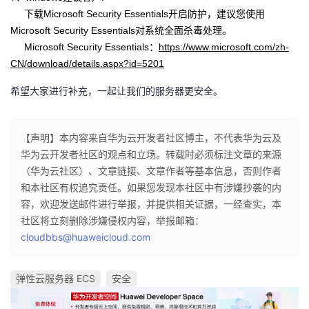
我
注
下载Microsoft Security Essentials开启防护，建议您使用
的
开
Microsoft Security Essentials对系统全面杀毒处理。
Microsoft Security Essentials：
的
https://www.microsoft.com/zh-
Programs
发
CN/download/details.aspx?id=5201
支
者
希望大家进行补充，一起让我们的服务器更安全。
持
学
【声明】本内容来自华为云开发者社区博主，不代表华为云及
我
堂
华为云开发者社区的观点和立场。转载时必须标注文章的来源
（华为云社区）、文章链接、文章作者等基本信息，否则作者
的
我
我
和本社区有权追究责任。如果您发现本社区中有涉嫌抄袭的内
容，欢迎发送邮件进行举报，并提供相关证据，一经查实，本
技
的
的
我
社区将立刻删除涉嫌侵权内容，举报邮箱：
cloudbbs@huaweicloud.com
术
云
课
的
我
弹性云服务器 ECS
安全
支
声
程
认
的
我