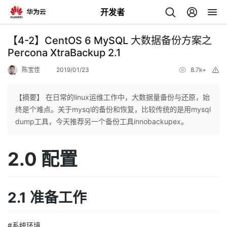
开发者
返
【4-2】CentOS 6 MySQL 大数据备份方案之
回
Percona XtraBackup 2.1
陈宝佳
2019/01/23
8.7k+
举
报
【摘要】 在日常的linux运维工作中，大数据量备份与还原，始
终是个难点。关于mysql的备份和恢复，比较传统的是用mysql
个
dump工具，今天推荐另一个备份工具innobackupex。
我
人
2.0 配置
的
主
2.1 准备工作
开
页
发
#系统环境