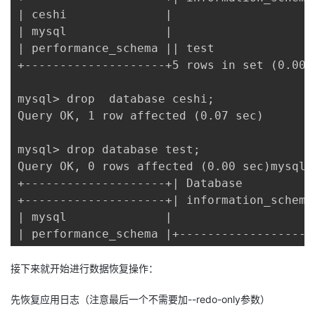
| ceshi              |

| mysql              |

| performance_schema || test               
+--------------------+5 rows in set (0.00 s
mysql> drop  database ceshi;

Query OK, 1 row affected (0.07 sec)

mysql> drop database test;

Query OK, 0 rows affected (0.00 sec)mysql> 
+--------------------+| Database           
+--------------------+| information_schema 
| mysql              |

| performance_schema |+-------------------
接下来就开始进行数据恢复操作：
先恢复应用日志（注意最后一个不需要加--redo-only参数）