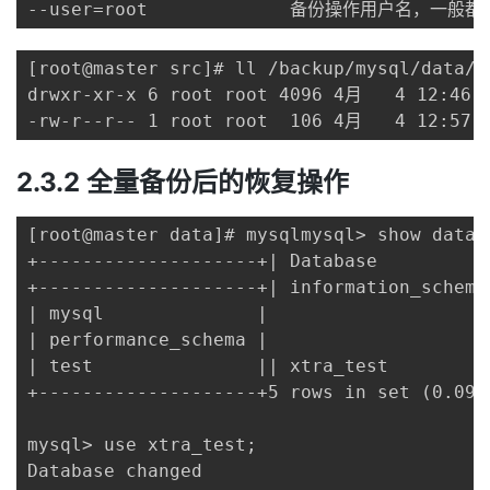
--user=root             备份操作用户名，
[root@master src]# ll /backup/mysql/data/
drwxr-xr-x 6 root root 4096 4月   4 12:46 2
-rw-r--r-- 1 root root  106 4月   4
2.3.2 全量备份后的恢复操作
[root@master data]# mysqlmysql> show databa
+--------------------+| Database           
+--------------------+| information_schema 
| mysql              |

| performance_schema |

| test               || xtra_test          
+--------------------+5 rows in set (0.09 s
mysql> use xtra_test;

Database changed
