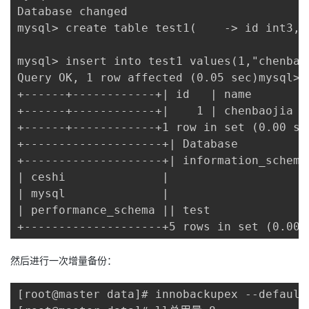
Database changed

mysql> create table test1(    -> id int3, 
mysql> insert into test1 values(1,"chenbaoj
Query OK, 1 row affected (0.05 sec)mysql> 
+------+------------+| id   | name       |

+------+------------+|    1 | chenbaojia |

+------+------------+1 row in set (0.00 se
+--------------------+| Database           
+--------------------+| information_schema 
| ceshi              |

| mysql              |

| performance_schema || test               
+--------------------+5 rows in set (0.00 
然后进行一次增量备份：
[root@master data]# innobackupex --default