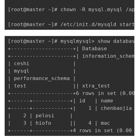
[root@master ~]# chown -R mysql.mysql /app
[root@master ~]# /etc/init.d/mysqld startS
[root@master ~]# mysqlmysql> show databases
+--------------------+| Database           
+--------------------+| information_schema 
| ceshi              |

| mysql              |

| performance_schema |

| test               || xtra_test          
+--------------------+6 rows in set (0.00 
+------+------------+| id   | name       |

+------+------------+|    1 | chenbaojia |

|    2 | pelosi     |

|    3 | hiofo      ||    4 | mac        |

+------+------------+4 rows in set (0.00 s