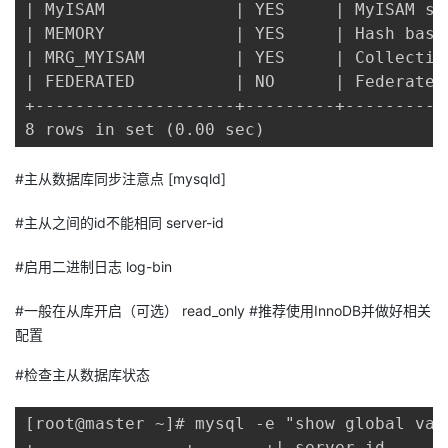
| MyISAM             | YES     | MyISAM st
我
注
的
开
| MEMORY             | YES     | Hash base
| MRG_MYISAM         | YES     | Collectio
的
Programs
发
| FEDERATED          | NO      | Federated
+--------------------+---------+----------
支
者
8 rows in set (0.00 sec)
持
学
#主从数据库同步注意点 [mysqld]
我
堂
#主从之间的id不能相同 server-id
的
我
#启用二进制日志 log-bin
我
#一般在从库开启（可选） read_only #推荐使用InnoDB并做好相关
技
的
的
我
配置
术
云
课
的
我
#检查主从数据库状态
支
声
程
认
的
我
[root@master ~]# mysql -e "show global var
+---------------+-------+| server_id     | 