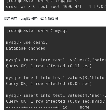
[root@master data]# ll总用量 8

drwxr-xr-x 6 root root 4096 4月   4 17:08
接着再在mysql数据库中写入新数据
[root@master data]# mysql

mysql> use ceshi;

Database changed

mysql> insert into test1  values(2,"pelosi"
Query OK, 1 row affected (0.11 sec)

mysql> insert into test1 values(3,"hiofo");
Query OK, 1 row affected (0.06 sec)

mysql> insert into test1 values(4,"mac");

Query OK, 1 row affected (0.09 sec)mysql> 
+------+------------+| id   | name       |
