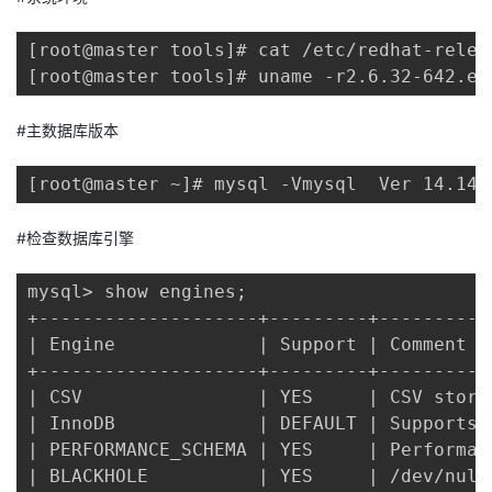
者
[root@master tools]# cat /etc/redhat-relea
[root@master tools]# uname -r2.6.32-642.el
我
#主数据库版本
的
我
[root@master ~]# mysql -Vmysql  Ver 14.14 
博
的
我
#检查数据库引擎
客
论
的
我
mysql> show engines;

坛
圈
的
我
+--------------------+---------+----------
| Engine             | Support | Comment  
子
直
的
我
+--------------------+---------+----------
| CSV                | YES     | CSV stora
我
播
活
的
| InnoDB             | DEFAULT | Supports 
| PERFORMANCE_SCHEMA | YES     | Performan
我
动
关
的
| BLACKHOLE          | YES     | /dev/null