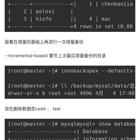
+------+------------+|    1 | chenbaojia |

|    2 | pelosi     |

|    3 | hiofo      ||    4 | mac        |

+------+------------+4 rows in set (0.00 s
接着在增量的基础上再进行一次增量备份
--incremental-basedi 要写上次最后增量备份的目录
[root@master ~]# innobackupex --defaults-f
[root@master ~]# ll /backup/mysql/data/总用
drwxr-xr-x 6 root root 4096 4月   4 17:08
现在删除数据库ceshi 、 test
[root@master ~]# mysqlmysql> show databases
+--------------------+| Database           
+--------------------+| information_schema 