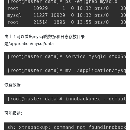
[root@master data]# ps -ef|grep mysqld

root     10929     1  0 10:32 pts/0    00:
mysql    11227 10929  0 10:32 pts/0    00:
root     21514  1896  0 13:55 pts/0    00:
由上面可以看出mysql的数据和日志存放目录
是/application/mysql/data
[root@master data]# service mysqld stopShu
[root@master data]# mv  /application/mysql
恢复数据
[root@master data]# innobackupex --default
可能报错：
sh: xtrabackup: command not foundinnobacku