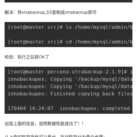
解决：将xtrabackup_55复制成xtrabackup即可
[root@master src]# ls /home/mysql/admin/bi
[root@master src]# cd /home/mysql/admin/bi
检验：执行之后就OK了
[root@master percona-xtrabackup-2.1.9]# in
innobackupex: Copying '/backup/mysql/data/
innobackupex: Copying '/backup/mysql/data/
innobackupex: Finished copying back files.

170404 14:24:07  innobackupex: completed O
出现上面的信息，说明数据恢复成功了！！
从上面的恢复操作可以看出，执行恢复分为两个步骤：