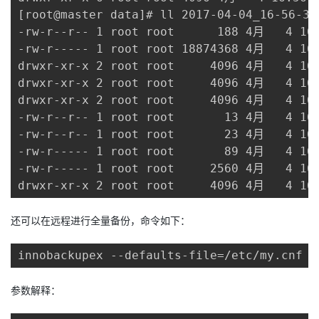
[root@master data]# ll 2017-04-04_16-56-3
-rw-r--r-- 1 root root      188 4月   4 16:
-rw-r----- 1 root root 18874368 4月   4 16:
drwxr-xr-x 2 root root     4096 4月   4 16:
drwxr-xr-x 2 root root     4096 4月   4 16:
drwxr-xr-x 2 root root     4096 4月   4 16:
-rw-r--r-- 1 root root       13 4月   4 16:
-rw-r--r-- 1 root root       23 4月   4 16:
-rw-r----- 1 root root       89 4月   4 16:
-rw-r----- 1 root root     2560 4月   4 16:
drwxr-xr-x 2 root root     4096 4月   4 16
还可以在远程进行全量备份，命令如下：
innobackupex --defaults-file=/etc/my.cnf -
参数解释：