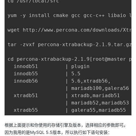
cd /usr/local/src

yum -y install cmake gcc gcc-c++ libaio li
wget http://www.percona.com/downloads/Xtra
tar -zvxf percona-xtrabackup-2.1.9.tar.gz

cd percona-xtrabackup-2.1.9[root@master p
  innodb51         | plugin               
  innodb55         | 5.5                  
  innodb56         | 5.6,xtradb56,        
                   | mariadb100,galera56

  xtradb51         | xtradb,mariadb51     
                   | mariadb52,mariadb53

  xtradb55         | galera55,mariadb55   
根据上面提示和你使用的存储引擎及版本，选择相应的参数即可。
因为我用的是MySQL 5.5版本，所以执行如下语句安装：