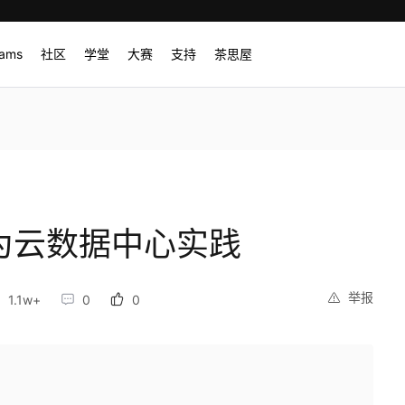
rams
社区
学堂
大赛
支持
茶思屋
】华为云数据中心实践
举报
1.1w+
0
0