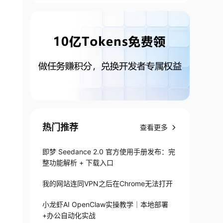
热门推荐
查看更多
即梦 Seedance 2.0 官方使用手册发布：完
整功能解析 + 下载入口
我的网站连同VPN之后在Chrome无法打开
小龙虾AI OpenClaw实操教学｜本地部署
+办公自动化实战