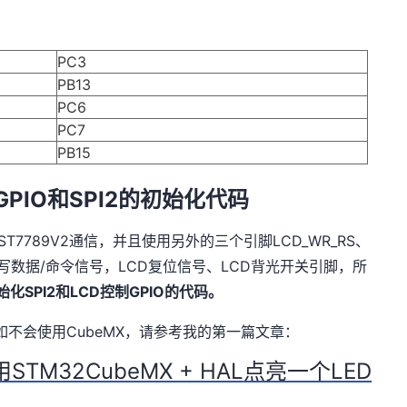
PC3
PB13
PC6
PC7
PB15
GPIO和SPI2的初始化代码
er与ST7789V2通信，并且使用另外的三个引脚LCD_WR_RS、
控制读写数据/命令信号，LCD复位信号、LCD背光开关引脚，所
始化SPI2和LCD控制GPIO的代码。
，如不会使用CubeMX，请参考我的第一篇文章：
TM32CubeMX + HAL
点亮一个LED