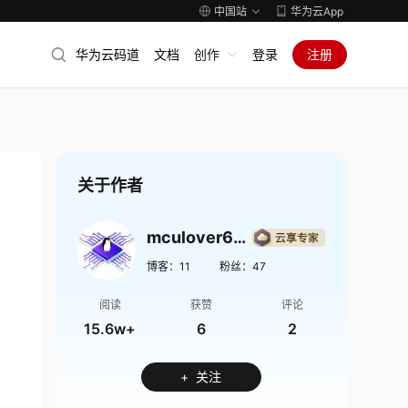
中国站
华为云App
华为云码道
文档
创作
登录
注册
关于作者
mculover666
博客：
11
粉丝：
47
阅读
获赞
评论
15.6w+
6
2
+ 关注