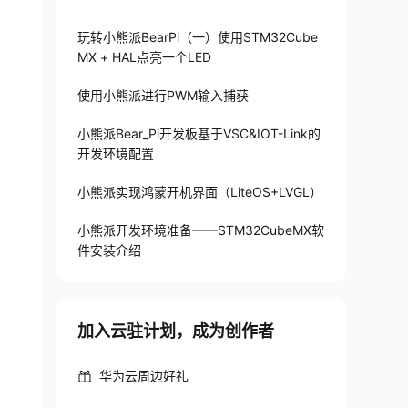
玩转小熊派BearPi（一）使用STM32Cube
MX + HAL点亮一个LED
使用小熊派进行PWM输入捕获
小熊派Bear_Pi开发板基于VSC&IOT-Link的
开发环境配置
小熊派实现鸿蒙开机界面（LiteOS+LVGL）
小熊派开发环境准备——STM32CubeMX软
件安装介绍
加入云驻计划，成为创作者
华为云周边好礼