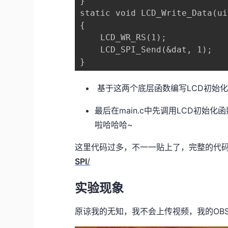
}

static void LCD_Write_Data(ui
{

    LCD_WR_RS(1);

    LCD_SPI_Send(&dat, 1);

}
基于这两个底层函数编写LCD初始
最后在main.c中先调用LCD初
啦哈哈哈~
这里代码过多，不一一贴上了，完整的代码见
SPI
/
实验现象
原谅我的无知，我不会上传视频，我的OB