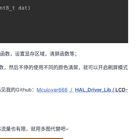
nt8_t dat)

化函数，设置显存区域，清屏函数等；
始化函数，然后不停的使用不同的颜色清屏，就可以开启刷屏模式
我的Github：
Mculover666
/
HAL_Driver_Lib /
LCD-
S流量也有限，就用多图代替吧~