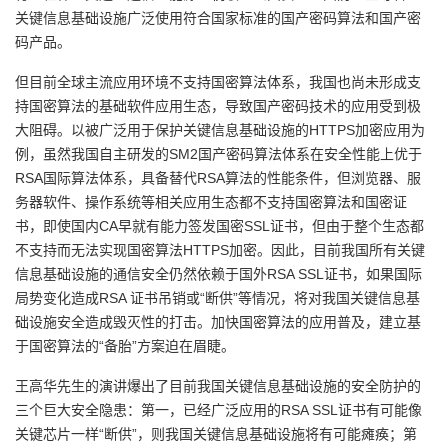
关键信息基础设施广泛使用符合国家标准的国产密码算法和国产密
我
注
的
开
码产品。
的
Programs
发
但目前全球主流应用环境不支持国密算法体系，我国也尚未形成支
持国密算法的基础软件应用生态，导致国产密码技术的应用受到极
支
者
大阻碍。以被广泛用于保护关键信息基础设施的HTTPS加密应用为
例，虽然我国自主研发的SM2国产密码算法体系在安全性能上优于
持
学
RSA国际算法体系，具备替代RSA算法的性能条件，但浏览器、服
务器软件、操作系统等相关应用生态都不支持国密算法和国密证
我
堂
书，即使国内CA早就有能力签发国密SSL证书，但由于整个生态都
不支持而无法实现国密算法HTTPS加密。因此，目前我国所有关键
的
我
我
信息基础设施的通信安全仍然依赖于国外RSA SSL证书，如果国际
局势变化造成RSA 证书吊销或“断供”等情况，将对我国关键信息基
技
的
的
我
础设施安全造成毁灭性的打击。加快国密算法的应用普及，建立基
于国密算法的“备胎”方案迫在眉睫。
术
云
课
的
我
王高华先生的演讲爆出了目前我国关键信息基础设施的安全防护的
支
声
三个巨大安全隐患：第一，已经广泛应用的RSA SSL证书有可能像
程
认
的
我
关键芯片一样“断供”，则我国关键信息基础设施将有可能瘫痪；第