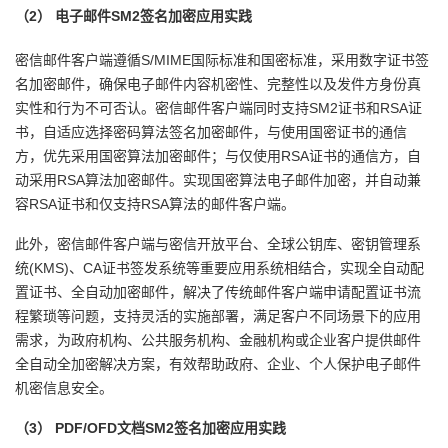
（2）
电子邮件
SM2
签名加密应用实践
密信邮件客户端遵循S/MIME国际标准和国密标准，采用数字证书签
名加密邮件，确保电子邮件内容机密性、完整性以及发件方身份真
实性和行为不可否认。密信邮件客户端同时支持SM2证书和RSA证
书，自适应选择密码算法签名加密邮件，与使用国密证书的通信
方，优先采用国密算法加密邮件；与仅使用RSA证书的通信方，自
动采用RSA算法加密邮件。实现国密算法电子邮件加密，并自动兼
容RSA证书和仅支持RSA算法的邮件客户端。
此外，密信邮件客户端与密信开放平台、全球公钥库、密钥管理系
统(KMS)、CA证书签发系统等重要应用系统相结合，实现全自动配
置证书、全自动加密邮件，解决了传统邮件客户端申请配置证书流
程繁琐等问题，支持灵活的实施部署，满足客户不同场景下的应用
需求，为政府机构、公共服务机构、金融机构或企业客户提供邮件
全自动全加密解决方案，有效帮助政府、企业、个人保护电子邮件
机密信息安全。
（3）
PDF/OFD
文档
SM2
签名加密应用实践