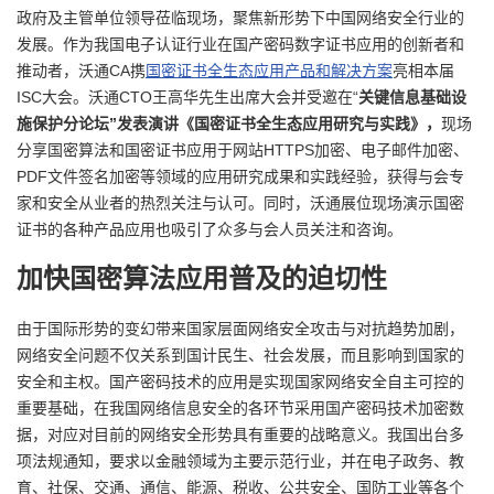
政府及主管单位领导莅临现场，聚焦新形势下中国网络安全行业的
者
发展。作为我国电子认证行业在国产密码数字证书应用的创新者和
推动者，沃通CA携
国密证书全生态应用产品和解决方案
亮相本届
我
ISC大会。沃通CTO王高华先生出席大会并受邀在“
关键信息基础设
施保护分论坛”发表演讲《国密证书全生态应用研究与实践》，
现场
的
我
分享国密算法和国密证书应用于网站HTTPS加密、电子邮件加密、
PDF文件签名加密等领域的应用研究成果和实践经验，获得与会专
博
的
我
家和安全从业者的热烈关注与认可。同时，沃通展位现场演示国密
证书的各种产品应用也吸引了众多与会人员关注和咨询。
客
论
的
我
加快国密算法应用普及的迫切性
坛
圈
的
我
由于国际形势的变幻带来国家层面网络安全攻击与对抗趋势加剧，
网络安全问题不仅关系到国计民生、社会发展，而且影响到国家的
子
直
的
我
安全和主权。国产密码技术的应用是实现国家网络安全自主可控的
重要基础，在我国网络信息安全的各环节采用国产密码技术加密数
我
播
活
的
据，对应对目前的网络安全形势具有重要的战略意义。我国出台多
项法规通知，要求以金融领域为主要示范行业，并在电子政务、教
我
动
关
的
育、社保、交通、通信、能源、税收、公共安全、国防工业等各个