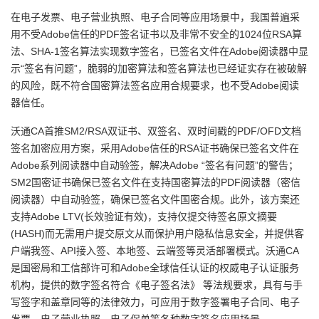
在电子发票、电子营业执照、电子合同等应用场景中，我国普遍采
用不受Adobe信任的PDF签名证书以及非常不安全的1024位RSA算
法、SHA-1签名算法实现数字签名，已签名文件在Adobe阅读器中显
示“签名有问题”，脆弱的加密算法和签名算法也已经证实存在被破解
的风险，既不符合国密算法签名应用合规要求，也不受Adobe阅读
器信任。
沃通CA首推SM2/RSA双证书、双签名、双时间戳的PDF/OFD文档
签名加密应用方案，采用Adobe信任的RSA证书确保已签名文件在
Adobe系列阅读器中自动验签，解决Adobe “签名有问题”的警告；
SM2国密证书确保已签名文件在支持国密算法的PDF阅读器（密信
阅读器）中自动验签，确保已签名文件国密合规。此外，该方案还
支持Adobe LTV(长效验证有效)，支持仅提交待签名原文摘要
(HASH)而无需用户提交原文从而保护用户隐私信息安全，并提供客
户端我签、API接入签、本地签、云端签等灵活部署模式。沃通CA
是国密局和工信部许可和Adobe全球信任认证的权威电子认证服务
机构，提供的数字签名符合《电子签名法》 等法规要求，具有与手
写签字和盖章同等的法律效力，可应用于数字签署电子合同、电子