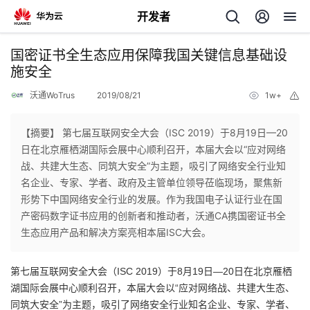
开发者
返
国密证书全生态应用保障我国关键信息基础设
回
施安全
沃通WoTrus
2019/08/21
1w+
举
报
【摘要】 第七届互联网安全大会（ISC 2019）于8月19日—20
日在北京雁栖湖国际会展中心顺利召开，本届大会以“应对网络
个
战、共建大生态、同筑大安全”为主题，吸引了网络安全行业知
名企业、专家、学者、政府及主管单位领导莅临现场，聚焦新
我
人
形势下中国网络安全行业的发展。作为我国电子认证行业在国
产密码数字证书应用的创新者和推动者，沃通CA携国密证书全
的
主
生态应用产品和解决方案亮相本届ISC大会。
开
页
第七届互联网安全大会（ISC 2019）于8月19日—20日在北京雁栖
湖国际会展中心顺利召开，本届大会以“应对网络战、共建大生态、
发
同筑大安全”为主题，吸引了网络安全行业知名企业、专家、学者、