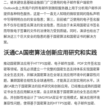
持
建
二，被关键信息基础设施部门广泛使用的电子邮件客户端软件
证
实
的
Outlook会上传用户的所有邮件到微软服务器上用于分析用户邮件并
议
提供各种特色服务，这是一个一直无人知晓的微软官网的隐私声明
验
收
中写得明明白白的安全隐患；第三，目前被广泛使用的电子签名服
务不仅存在弱签名算法的安全隐患，而且由于未采用国密证书签名
藏
而导致电子签署的文件的法律效力受到质疑。同时，演讲也给出了
解决这三个巨大安全的隐患的基于国密算法和国密证书的解决方
案。
沃通CA国密算法创新应用研究和实践
推动国密算法应用于HTTPS加密、电子邮件加密、PDF文件签名加
密等领域，首先必须建立一个完整的国密生态支持体系实现国密算
法全生态支持，并解决国密算法在全球主流应用环境中的兼容性问
题，兼顾国密合规性及全球通用性，才能真正达到实用的水平。沃
通CA致力于国密算法的技术研究和创新应用，已经推出成熟的国密
证书全生态应用解决方案，自主研发基于国密算法的全生态应用产
品，并创新性地设计了“SM2/RSA双证书”应用模式，解决应用环境
兼容性问题，使得基于国密算法的HTTPS加密、电子邮件加密、