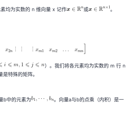
均为实数的 n 维向量 x 记作
或
。
）。我们将各元素均为实数的 m 行 n
量是特殊的矩阵。
量b中的元素为
。向量a与b的点乘（内积）是一