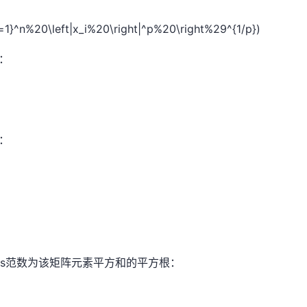
1}^n%20\left|x_i%20\right|^p%20\right%29^{1/p})
：
：
nius范数为该矩阵元素平方和的平方根：