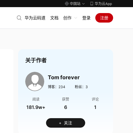
中国站
华为云App
华为云码道
文档
创作
登录
注册
关于作者
Tom forever
博客：
234
粉丝：
3
阅读
获赞
评论
181.9w+
6
1
+ 关注