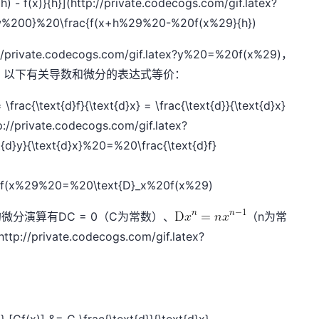
x+h) - f(x)}{h}](http://private.codecogs.com/gif.latex?
w%200}%20\frac{f(x+h%29%20-%20f(x%29}{h})
rivate.codecogs.com/gif.latex?y%20=%20f(x%29)，
量。以下有关导数和微分的表达式等价：
= \frac{\text{d}f}{\text{d}x} = \frac{\text{d}}{\text{d}x}
tp://private.codecogs.com/gif.latex?
}y}{\text{d}x}%20=%20\frac{\text{d}f}
}f(x%29%20=%20\text{D}_x%20f(x%29)
微分演算有DC = 0（C为常数）、
（n为常
(http://private.codecogs.com/gif.latex?