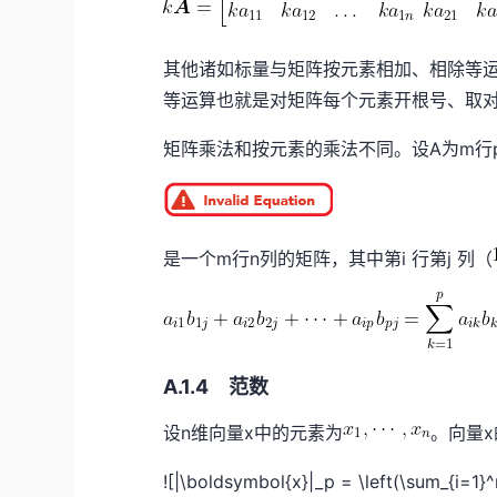
其他诸如标量与矩阵按元素相加、相除等
等运算也就是对矩阵每个元素开根号、取
矩阵乘法和按元素的乘法不同。设A为m行
是一个m行n列的矩阵，其中第i 行第j 列（
A.1.4 范数
设n维向量x中的元素为
。向量x
![|\boldsymbol{x}|_p = \left(\sum_{i=1}^n 