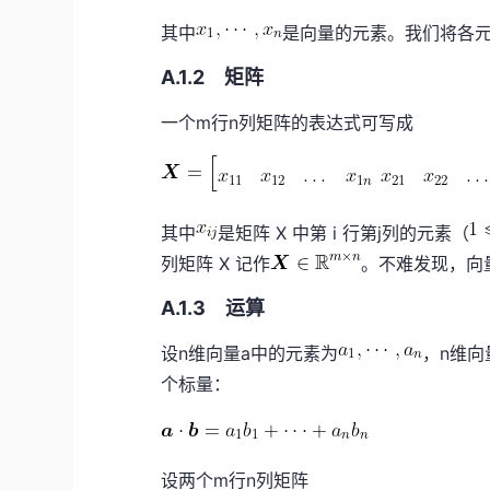
其中
是向量的元素。我们将各元素
A.1.2 矩阵
一个m行n列矩阵的表达式可写成
其中
是矩阵 X 中第 i 行第j列的元素（
列矩阵 X 记作
。不难发现，向
A.1.3 运算
设n维向量a中的元素为
，n维向
个标量：
设两个m行n列矩阵