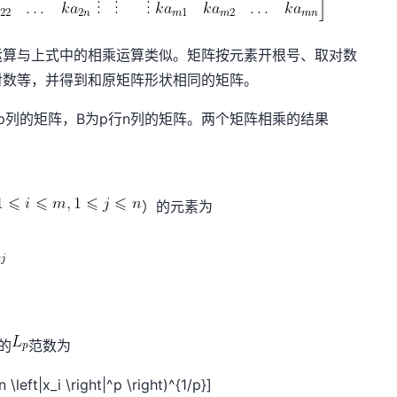
运算与上式中的相乘运算类似。矩阵按元素开根号、取对数
对数等，并得到和原矩阵形状相同的矩阵。
p列的矩阵，B为p行n列的矩阵。两个矩阵相乘的结果
）的元素为
的
范数为
\left|x_i \right|^p \right)^{1/p}]