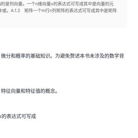
量指的是列向量。一个n维向量x的表达式可写成其中是向量的元
记作或。A.1.2 矩阵一个m行n列矩阵的表达式可写成其中是矩阵
、微分和概率的基础知识。为避免赘述本书未涉及的数学背
、特征向量和特征值的概念。
x的表达式可写成