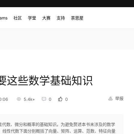
rams
社区
学堂
大赛
支持
茶思屋
要这些数学基础知识
举报
0:06
5.4k+
0
0
性代数、微分和概率的基础知识。为避免赘述本书未涉及的数学
1 线性代数下面分别概括了向量、矩阵、运算、范数、特征向量