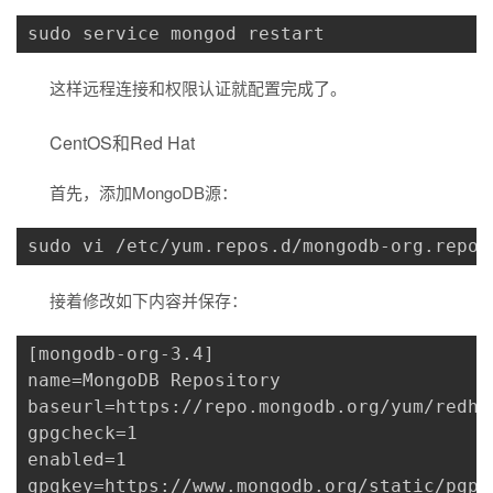
sudo service mongod restart
这样远程连接和权限认证就配置完成了。
CentOS和Red Hat
首先，添加MongoDB源：
sudo vi /etc/yum.repos.d/mongodb-org.repo
接着修改如下内容并保存：
[mongodb-org-3.4]

name=MongoDB Repository

baseurl=https://repo.mongodb.org/yum/redha
gpgcheck=1

enabled=1

gpgkey=https://www.mongodb.org/static/pgp/