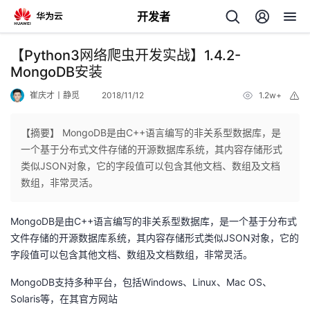
开发者
返
【Python3网络爬虫开发实战】1.4.2-
回
MongoDB安装
崔庆才丨静觅
2018/11/12
1.2w+
举
报
【摘要】 MongoDB是由C++语言编写的非关系型数据库，是
一个基于分布式文件存储的开源数据库系统，其内容存储形式
个
类似JSON对象，它的字段值可以包含其他文档、数组及文档
数组，非常灵活。
我
人
MongoDB是由C++语言编写的非关系型数据库，是一个基于分布式
我
的
主
文件存储的开源数据库系统，其内容存储形式类似JSON对象，它的
字段值可以包含其他文档、数组及文档数组，非常灵活。
我
的
开
页
MongoDB支持多种平台，包括Windows、Linux、Mac OS、
我
的
Solaris等，在其官方网站
开
发