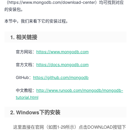
（https://www.mongodb.com/download-center）均可找到对应
的
的安装包。
Programs
发
者
本节中，我们来看下它的安装过程。
支
者
我
1. 相关链接
持
学
的
我
官方网站：
https://www.mongodb.com
我
堂
博
的
我
官方文档：
https://docs.mongodb.com
的
我
客
论
的
我
我
GitHub：
https://github.com/mongodb
技
的
坛
圈
的
我
的
我
中文教程：
http://www.runoob.com/mongodb/mongodb-
术
云
子
直
的
我
课
的
我
tutorial.html
支
声
播
活
的
程
认
的
我
2. Windows下的安装
持
建
动
关
证
实
的
这里直接在官网（如图1-29所示）点击DOWNLOAD按钮下