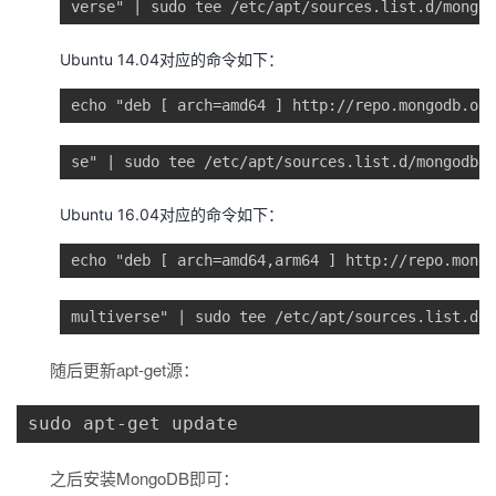
verse" | sudo tee /etc/apt/sources.list.d/mongod
Ubuntu 14.04对应的命令如下：
echo "deb [ arch=amd64 ] http://repo.mongodb.org
se" | sudo tee /etc/apt/sources.list.d/mongodb-o
Ubuntu 16.04对应的命令如下：
echo "deb [ arch=amd64,arm64 ] http://repo.mongo
multiverse" | sudo tee /etc/apt/sources.list.d/m
随后更新apt-get源：
sudo apt-get update
之后安装MongoDB即可：