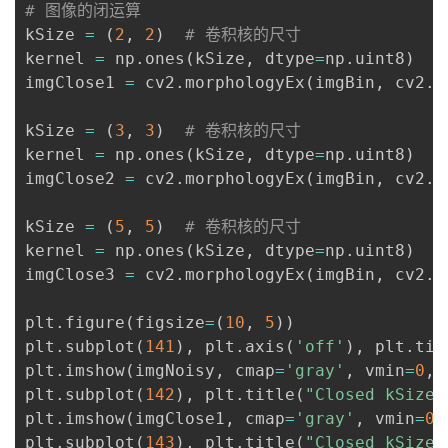
# 图像的闭运算
kSize 
=
(
2
,
2
)
# 卷积核的尺寸
kernel 
=
 np
.
ones
(
kSize
,
 dtype
=
np
.
uint8
)
imgClose1 
=
 cv2
.
morphologyEx
(
imgBin
,
 cv2
.
M
kSize 
=
(
3
,
3
)
# 卷积核的尺寸
kernel 
=
 np
.
ones
(
kSize
,
 dtype
=
np
.
uint8
)
imgClose2 
=
 cv2
.
morphologyEx
(
imgBin
,
 cv2
.
M
kSize 
=
(
5
,
5
)
# 卷积核的尺寸
kernel 
=
 np
.
ones
(
kSize
,
 dtype
=
np
.
uint8
)
imgClose3 
=
 cv2
.
morphologyEx
(
imgBin
,
 cv2
.
M
plt
.
figure
(
figsize
=
(
10
,
5
)
)
plt
.
subplot
(
141
)
,
 plt
.
axis
(
'off'
)
,
 plt
.
tit
plt
.
imshow
(
imgNoisy
,
 cmap
=
'gray'
,
 vmin
=
0
,
 
plt
.
subplot
(
142
)
,
 plt
.
title
(
"Closed kSize=
plt
.
imshow
(
imgClose1
,
 cmap
=
'gray'
,
 vmin
=
0
,
plt
.
subplot
(
143
)
,
 plt
.
title
(
"Closed kSize=