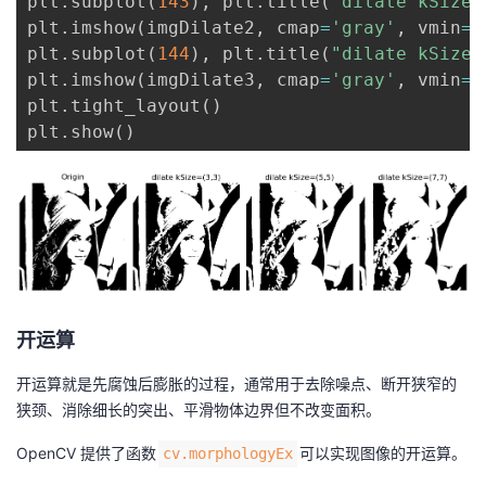
plt
.
subplot
(
143
)
,
 plt
.
title
(
"dilate kSize=
plt
.
imshow
(
imgDilate2
,
 cmap
=
'gray'
,
 vmin
=
0
plt
.
subplot
(
144
)
,
 plt
.
title
(
"dilate kSize=
plt
.
imshow
(
imgDilate3
,
 cmap
=
'gray'
,
 vmin
=
0
plt
.
tight_layout
(
)
plt
.
show
(
)
开运算
开运算就是先腐蚀后膨胀的过程，通常用于去除噪点、断开狭窄的
狭颈、消除细长的突出、平滑物体边界但不改变面积。
OpenCV 提供了函数
可以实现图像的开运算。
cv.morphologyEx