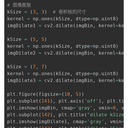
# 图像膨胀
kSize 
=
(
3
,
3
)
# 卷积核的尺寸
kernel 
=
 np
.
ones
(
kSize
,
 dtype
=
np
.
uint8
)
imgDilate1 
=
 cv2
.
dilate
(
imgBin
,
 kernel
=
ker
kSize 
=
(
5
,
5
)
kernel 
=
 np
.
ones
(
kSize
,
 dtype
=
np
.
uint8
)
imgDilate2 
=
 cv2
.
dilate
(
imgBin
,
 kernel
=
ker
kSize 
=
(
7
,
7
)
kernel 
=
 np
.
ones
(
kSize
,
 dtype
=
np
.
uint8
)
imgDilate3 
=
 cv2
.
dilate
(
imgBin
,
 kernel
=
ker
plt
.
figure
(
figsize
=
(
10
,
5
)
)
plt
.
subplot
(
141
)
,
 plt
.
axis
(
'off'
)
,
 plt
.
tit
plt
.
imshow
(
imgBin
,
 cmap
=
'gray'
,
 vmin
=
0
,
 vm
plt
.
subplot
(
142
)
,
 plt
.
title
(
"dilate kSize=
plt
.
imshow
(
imgDilate1
,
 cmap
=
'gray'
,
 vmin
=
0