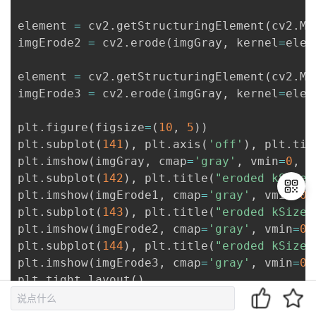
element 
=
 cv2
.
getStructuringElement
(
cv2
.
MO
imgErode2 
=
 cv2
.
erode
(
imgGray
,
 kernel
=
elem
element 
=
 cv2
.
getStructuringElement
(
cv2
.
MO
imgErode3 
=
 cv2
.
erode
(
imgGray
,
 kernel
=
elem
plt
.
figure
(
figsize
=
(
10
,
5
)
)
plt
.
subplot
(
141
)
,
 plt
.
axis
(
'off'
)
,
 plt
.
tit
plt
.
imshow
(
imgGray
,
 cmap
=
'gray'
,
 vmin
=
0
,
 v
plt
.
subplot
(
142
)
,
 plt
.
title
(
"eroded kSize=
plt
.
imshow
(
imgErode1
,
 cmap
=
'gray'
,
 vmin
=
0
,
plt
.
subplot
(
143
)
,
 plt
.
title
(
"eroded kSize=
plt
.
imshow
(
imgErode2
,
 cmap
=
'gray'
,
 vmin
=
0
,
退
plt
.
subplot
(
144
)
,
 plt
.
title
(
"eroded kSize=
出
plt
.
imshow
(
imgErode3
,
 cmap
=
'gray'
,
 vmin
=
0
,
登
plt
.
tight_layout
(
)
录
plt
.
show
(
)