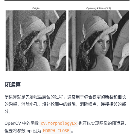
闭运算
闭运算就是先膨胀后腐蚀的过程，通常用于弥合狭窄的断裂和细长
的沟壑，消除小孔，填补轮廓中的缝隙，消除噪点，连接相邻的部
分。
OpenCV 中的函数
也可以实现图像的闭运算，
cv.morphologyEx
但要将参数 op 设为
。
MORPH_CLOSE