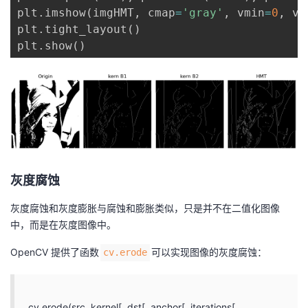
plt
.
imshow
(
imgHMT
,
 cmap
=
'gray'
,
 vmin
=
0
,
 vm
plt
.
tight_layout
(
)
plt
.
show
(
)
灰度腐蚀
灰度腐蚀和灰度膨胀与腐蚀和膨胀类似，只是并不在二值化图像
中，而是在灰度图像中。
OpenCV 提供了函数
可以实现图像的灰度腐蚀：
cv.erode
cv.erode(src, kernel[, dst[, anchor[, iterations[,