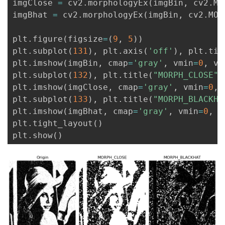
imgClose 
=
 cv2
.
morphologyEx
(
imgBin
,
 cv2
.
MO
imgBhat 
=
 cv2
.
morphologyEx
(
imgBin
,
 cv2
.
MOR
plt
.
figure
(
figsize
=
(
9
,
5
)
)
plt
.
subplot
(
131
)
,
 plt
.
axis
(
'off'
)
,
 plt
.
tit
plt
.
imshow
(
imgBin
,
 cmap
=
'gray'
,
 vmin
=
0
,
 vm
plt
.
subplot
(
132
)
,
 plt
.
title
(
"MORPH_CLOSE"
)
plt
.
imshow
(
imgClose
,
 cmap
=
'gray'
,
 vmin
=
0
,
 
plt
.
subplot
(
133
)
,
 plt
.
title
(
"MORPH_BLACKHA
plt
.
imshow
(
imgBhat
,
 cmap
=
'gray'
,
 vmin
=
0
,
 v
plt
.
tight_layout
(
)
plt
.
show
(
)