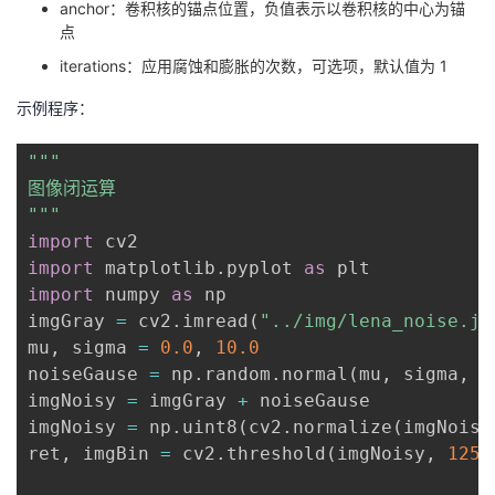
anchor：卷积核的锚点位置，负值表示以卷积核的中心为锚
点
iterations：应用腐蚀和膨胀的次数，可选项，默认值为 1
示例程序：
"""

图像闭运算

"""
import
import
 matplotlib
.
pyplot 
as
import
 numpy 
as
 np

imgGray 
=
 cv2
.
imread
(
"../img/lena_noise.jp
mu
,
 sigma 
=
0.0
,
10.0
noiseGause 
=
 np
.
random
.
normal
(
mu
,
 sigma
,
 i
imgNoisy 
=
 imgGray 
+
 noiseGause

imgNoisy 
=
 np
.
uint8
(
cv2
.
normalize
(
imgNoisy
ret
,
 imgBin 
=
 cv2
.
threshold
(
imgNoisy
,
125
,