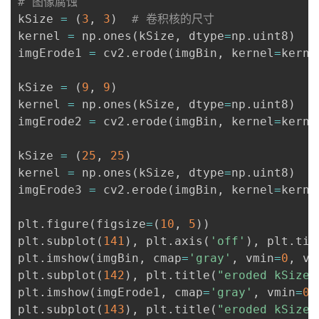
# 图像腐蚀
kSize 
=
(
3
,
3
)
# 卷积核的尺寸
kernel 
=
 np
.
ones
(
kSize
,
 dtype
=
np
.
uint8
)
imgErode1 
=
 cv2
.
erode
(
imgBin
,
 kernel
=
kerne
kSize 
=
(
9
,
9
)
kernel 
=
 np
.
ones
(
kSize
,
 dtype
=
np
.
uint8
)
imgErode2 
=
 cv2
.
erode
(
imgBin
,
 kernel
=
kerne
kSize 
=
(
25
,
25
)
kernel 
=
 np
.
ones
(
kSize
,
 dtype
=
np
.
uint8
)
imgErode3 
=
 cv2
.
erode
(
imgBin
,
 kernel
=
kerne
plt
.
figure
(
figsize
=
(
10
,
5
)
)
plt
.
subplot
(
141
)
,
 plt
.
axis
(
'off'
)
,
 plt
.
tit
plt
.
imshow
(
imgBin
,
 cmap
=
'gray'
,
 vmin
=
0
,
 vm
plt
.
subplot
(
142
)
,
 plt
.
title
(
"eroded kSize=
plt
.
imshow
(
imgErode1
,
 cmap
=
'gray'
,
 vmin
=
0
,
plt
.
subplot
(
143
)
,
 plt
.
title
(
"eroded kSize=