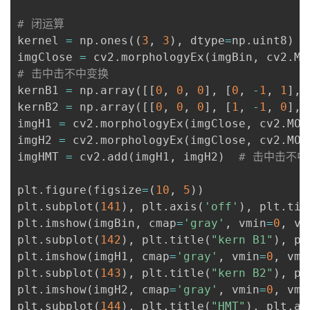
# 闭运算
kernel 
=
 np
.
ones
(
(
3
,
3
)
,
 dtype
=
np
.
uint8
)
imgClose 
=
 cv2
.
morphologyEx
(
imgBin
,
 cv2
.
MO
# 击中击不中变换
kernB1 
=
 np
.
array
(
[
[
0
,
0
,
0
]
,
[
0
,
-
1
,
1
]
,
kernB2 
=
 np
.
array
(
[
[
0
,
0
,
0
]
,
[
1
,
-
1
,
0
]
,
imgH1 
=
 cv2
.
morphologyEx
(
imgClose
,
 cv2
.
MOR
imgH2 
=
 cv2
.
morphologyEx
(
imgClose
,
 cv2
.
MOR
imgHMT 
=
 cv2
.
add
(
imgH1
,
 imgH2
)
# 击中击不中
plt
.
figure
(
figsize
=
(
10
,
5
)
)
plt
.
subplot
(
141
)
,
 plt
.
axis
(
'off'
)
,
 plt
.
tit
plt
.
imshow
(
imgBin
,
 cmap
=
'gray'
,
 vmin
=
0
,
 vm
plt
.
subplot
(
142
)
,
 plt
.
title
(
"kern B1"
)
,
 pl
plt
.
imshow
(
imgH1
,
 cmap
=
'gray'
,
 vmin
=
0
,
 vma
plt
.
subplot
(
143
)
,
 plt
.
title
(
"kern B2"
)
,
 pl
plt
.
imshow
(
imgH2
,
 cmap
=
'gray'
,
 vmin
=
0
,
 vma
plt
.
subplot
(
144
)
,
 plt
.
title
(
"HMT"
)
,
 plt
.
ax