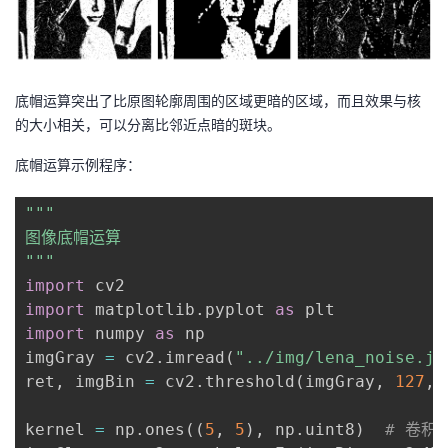
底帽运算突出了比原图轮廓周围的区域更暗的区域，而且效果与核
的大小相关，可以分离比邻近点暗的斑块。
底帽运算示例程序：
"""

图像底帽运算

"""
import
import
 matplotlib
.
pyplot 
as
import
 numpy 
as
 np

imgGray 
=
 cv2
.
imread
(
"../img/lena_noise.jp
ret
,
 imgBin 
=
 cv2
.
threshold
(
imgGray
,
127
,
kernel 
=
 np
.
ones
(
(
5
,
5
)
,
 np
.
uint8
)
# 卷积