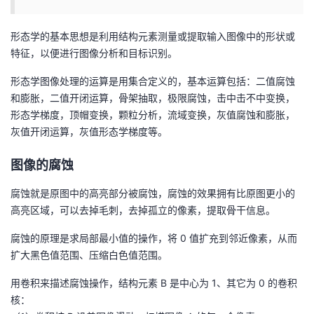
者
形态学的基本思想是利用结构元素测量或提取输入图像中的形状或
特征，以便进行图像分析和目标识别。
我
形态学图像处理的运算是用集合定义的，基本运算包括：二值腐蚀
的
我
和膨胀，二值开闭运算，骨架抽取，极限腐蚀，击中击不中变换，
形态学梯度，顶帽变换，颗粒分析，流域变换，灰值腐蚀和膨胀，
博
的
我
灰值开闭运算，灰值形态学梯度等。
客
论
的
我
图像的腐蚀
腐蚀就是原图中的高亮部分被腐蚀，腐蚀的效果拥有比原图更小的
坛
圈
的
我
高亮区域，可以去掉毛刺，去掉孤立的像素，提取骨干信息。
子
直
的
我
腐蚀的原理是求局部最小值的操作，将 0 值扩充到邻近像素，从而
扩大黑色值范围、压缩白色值范围。
我
播
活
的
用卷积来描述腐蚀操作，结构元素 B 是中心为 1、其它为 0 的卷积
我
动
关
的
核：