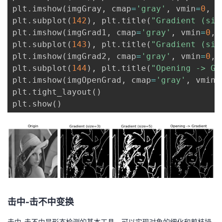
plt
.
imshow
(
imgGray
,
 cmap
=
'gray'
,
 vmin
=
0
,
 v
plt
.
subplot
(
142
)
,
 plt
.
title
(
"Gradient (siz
plt
.
imshow
(
imgGrad1
,
 cmap
=
'gray'
,
 vmin
=
0
,
 
plt
.
subplot
(
143
)
,
 plt
.
title
(
"Gradient (siz
plt
.
imshow
(
imgGrad2
,
 cmap
=
'gray'
,
 vmin
=
0
,
 
plt
.
subplot
(
144
)
,
 plt
.
title
(
"Opening -> Gr
plt
.
imshow
(
imgOpenGrad
,
 cmap
=
'gray'
,
 vmin
=
plt
.
tight_layout
(
)
plt
.
show
(
)
击中-击不中变换
击中-击不中是形态检测的基本工具，可以实现对象的细化和剪枝操