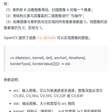
核：
（1）卷积核 B 沿着图像滑动，扫描图像 A 的每一个像素；
（2）用结构元素与其覆盖的二值图像进行 “与操作”；
（3）如果图像与卷积核对应区域的所有像素值都是 0，则图像的该
像素值仍为 0；否则为 1。
OpenCV 提供了函数
可以实现图像的膨胀。
cv.dilate
cv.dilate(src, kernel[, dst[, anchor[, iterations[,
borderType[, borderValue]]]]]) → dst
参数说明：
src：输入图像，可以为单通道或多通道，图像深度必须为
CV_8U, CV_16U, CV_16S, CV_32F 或 CV_64F
dst：输出图像，大小和类型与 src 相同
kernel：结构元（卷积核），null 时使用 3*3 矩形卷积核