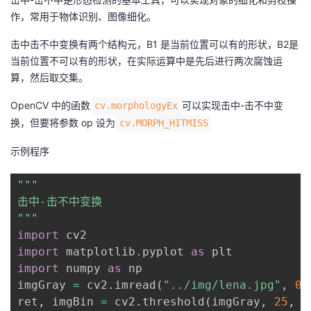
作，常用于物体识别、图像细化。
击中击不中变换有两个结构元，B1 是当前位置可以有的形状，B2是
当前位置不可以有的形状，在实际运算中是先后进行两次腐蚀运
算，然后取交集。
OpenCV 中的函数
可以实现击中-击不中变
cv.morphologyEx
换，但要将参数 op 设为
cv.MORPH_HITMISS
示例程序
"""

击中-击不中变换

"""
import
import
 matplotlib
.
pyplot 
as
import
 numpy 
as
 np

imgGray 
=
 cv2
.
imread
(
"../img/lena.jpg"
,
0
)
ret
,
 imgBin 
=
 cv2
.
threshold
(
imgGray
,
25
,
2