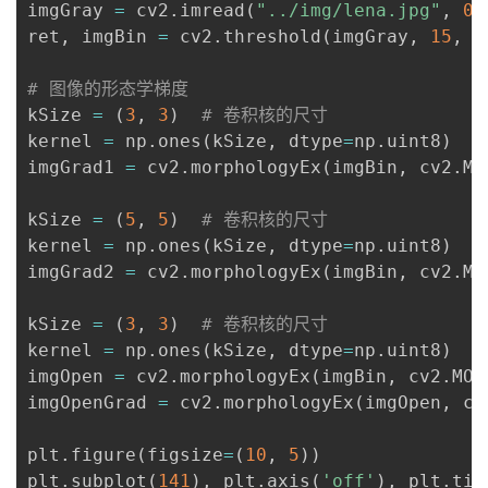
imgGray 
=
 cv2
.
imread
(
"../img/lena.jpg"
,
0
)
ret
,
 imgBin 
=
 cv2
.
threshold
(
imgGray
,
15
,
2
# 图像的形态学梯度
kSize 
=
(
3
,
3
)
# 卷积核的尺寸
kernel 
=
 np
.
ones
(
kSize
,
 dtype
=
np
.
uint8
)
imgGrad1 
=
 cv2
.
morphologyEx
(
imgBin
,
 cv2
.
MO
kSize 
=
(
5
,
5
)
# 卷积核的尺寸
kernel 
=
 np
.
ones
(
kSize
,
 dtype
=
np
.
uint8
)
imgGrad2 
=
 cv2
.
morphologyEx
(
imgBin
,
 cv2
.
MO
kSize 
=
(
3
,
3
)
# 卷积核的尺寸
kernel 
=
 np
.
ones
(
kSize
,
 dtype
=
np
.
uint8
)
imgOpen 
=
 cv2
.
morphologyEx
(
imgBin
,
 cv2
.
MOR
imgOpenGrad 
=
 cv2
.
morphologyEx
(
imgOpen
,
 cv
plt
.
figure
(
figsize
=
(
10
,
5
)
)
plt
.
subplot
(
141
)
,
 plt
.
axis
(
'off'
)
,
 plt
.
tit