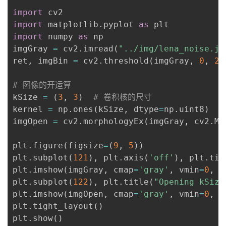
"""
import
import
 matplotlib
.
pyplot 
as
import
 numpy 
as
 np

imgGray 
=
 cv2
.
imread
(
"../img/lena_noise.jp
ret
,
 imgBin 
=
 cv2
.
threshold
(
imgGray
,
0
,
25
# 图像的开运算
kSize 
=
(
3
,
3
)
# 卷积核的尺寸
kernel 
=
 np
.
ones
(
kSize
,
 dtype
=
np
.
uint8
)
imgOpen 
=
 cv2
.
morphologyEx
(
imgGray
,
 cv2
.
MO
plt
.
figure
(
figsize
=
(
9
,
5
)
)
plt
.
subplot
(
121
)
,
 plt
.
axis
(
'off'
)
,
 plt
.
tit
plt
.
imshow
(
imgGray
,
 cmap
=
'gray'
,
 vmin
=
0
,
 v
plt
.
subplot
(
122
)
,
 plt
.
title
(
"Opening kSize
plt
.
imshow
(
imgOpen
,
 cmap
=
'gray'
,
 vmin
=
0
,
 v
plt
.
tight_layout
(
)
plt
.
show
(
)