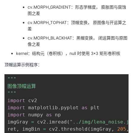
cv.MORPH_GRADIENT：形态学梯度， 膨胀图与腐蚀
图之差
cv.MORPH_TOPHAT：顶帽变换， 原图像与开运算之
差
cv.MORPH_BLACKHAT：黑帽变换， 闭运算图与原图
像之差
kernel：结构元（卷积核），null 时使用 3*3 矩形卷积核
顶帽运算示例程序：
"""

图像顶帽运算

"""
import
import
 matplotlib
.
pyplot 
as
import
 numpy 
as
 np

imgGray 
=
 cv2
.
imread
(
"../img/lena_noise.jp
ret
,
 imgBin 
=
 cv2
.
threshold
(
imgGray
,
205
,