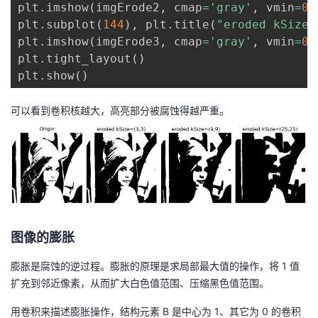
plt
.
imshow
(
imgErode2
,
 cmap
=
'gray'
,
 vmin
=
0
,
plt
.
subplot
(
144
)
,
 plt
.
title
(
"eroded kSize=
plt
.
imshow
(
imgErode3
,
 cmap
=
'gray'
,
 vmin
=
0
,
plt
.
tight_layout
(
)
plt
.
show
(
)
可以看到卷积核越大，高亮部分被腐蚀得越严重。
图像的膨胀
膨胀是腐蚀的逆过程。膨胀的原理是求局部最大值的操作，将 1 值
扩充到邻近像素，从而扩大白色值范围、压缩黑色值范围。
用卷积来描述膨胀操作，结构元素 B 是中心为 1、其它为 0 的卷积