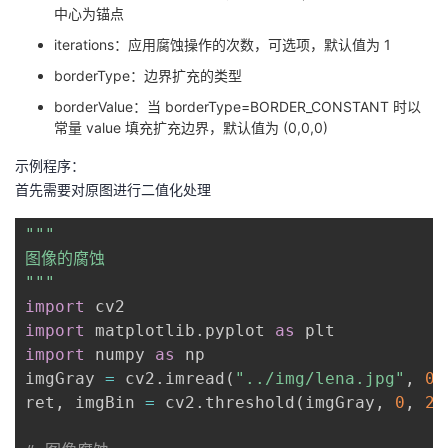
持
建
证
实
的
中心为锚点
iterations：应用腐蚀操作的次数，可选项，默认值为 1
议
验
收
borderType：边界扩充的类型
borderValue：当 borderType=BORDER_CONSTANT 时以
藏
常量 value 填充扩充边界，默认值为 (0,0,0)
示例程序：
首先需要对原图进行二值化处理
"""

图像的腐蚀

"""
import
import
 matplotlib
.
pyplot 
as
import
 numpy 
as
 np

imgGray 
=
 cv2
.
imread
(
"../img/lena.jpg"
,
0
)
ret
,
 imgBin 
=
 cv2
.
threshold
(
imgGray
,
0
,
25