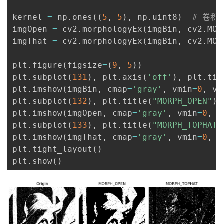
kernel 
=
 np
.
ones
(
(
5
,
5
)
,
 np
.
uint8
)
# 卷积
imgOpen 
=
 cv2
.
morphologyEx
(
imgBin
,
 cv2
.
MOR
imgThat 
=
 cv2
.
morphologyEx
(
imgBin
,
 cv2
.
MOR
plt
.
figure
(
figsize
=
(
9
,
5
)
)
plt
.
subplot
(
131
)
,
 plt
.
axis
(
'off'
)
,
 plt
.
tit
plt
.
imshow
(
imgBin
,
 cmap
=
'gray'
,
 vmin
=
0
,
 vm
plt
.
subplot
(
132
)
,
 plt
.
title
(
"MORPH_OPEN"
)
,
plt
.
imshow
(
imgOpen
,
 cmap
=
'gray'
,
 vmin
=
0
,
 v
plt
.
subplot
(
133
)
,
 plt
.
title
(
"MORPH_TOPHAT"
plt
.
imshow
(
imgThat
,
 cmap
=
'gray'
,
 vmin
=
0
,
 v
plt
.
tight_layout
(
)
plt
.
show
(
)