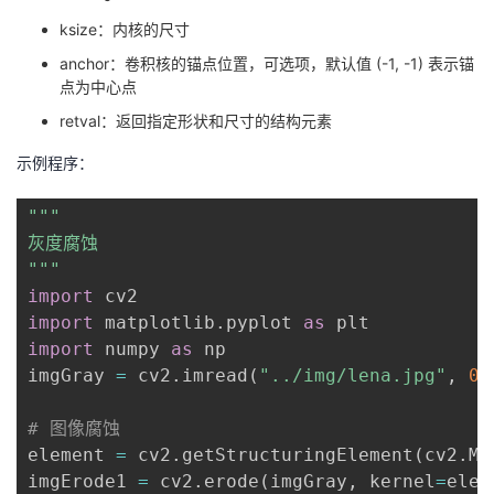
ksize：内核的尺寸
anchor：卷积核的锚点位置，可选项，默认值 (-1, -1) 表示锚
点为中心点
retval：返回指定形状和尺寸的结构元素
示例程序：
"""

灰度腐蚀

"""
import
import
 matplotlib
.
pyplot 
as
import
 numpy 
as
 np

imgGray 
=
 cv2
.
imread
(
"../img/lena.jpg"
,
0
)
# 图像腐蚀
element 
=
 cv2
.
getStructuringElement
(
cv2
.
MO
imgErode1 
=
 cv2
.
erode
(
imgGray
,
 kernel
=
elem