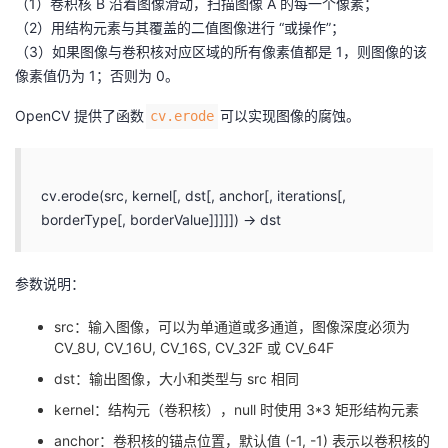
（1）卷积核 B 沿着图像滑动，扫描图像 A 的每一个像素；
我
注
的
开
（2）用结构元素与其覆盖的二值图像进行 “或操作”；
（3）如果图像与卷积核对应区域的所有像素值都是 1，则图像的该
的
Programs
发
像素值仍为 1；否则为 0。
OpenCV 提供了函数
可以实现图像的腐蚀。
cv.erode
支
者
持
学
cv.erode(src, kernel[, dst[, anchor[, iterations[,
我
堂
borderType[, borderValue]]]]]) → dst
的
我
我
参数说明：
技
的
的
我
src：输入图像，可以为单通道或多通道，图像深度必须为
CV_8U, CV_16U, CV_16S, CV_32F 或 CV_64F
术
云
课
的
我
dst：输出图像，大小和类型与 src 相同
支
声
kernel：结构元（卷积核），null 时使用 3*3 矩形结构元素
程
认
的
我
anchor：卷积核的锚点位置，默认值 (-1, -1) 表示以卷积核的