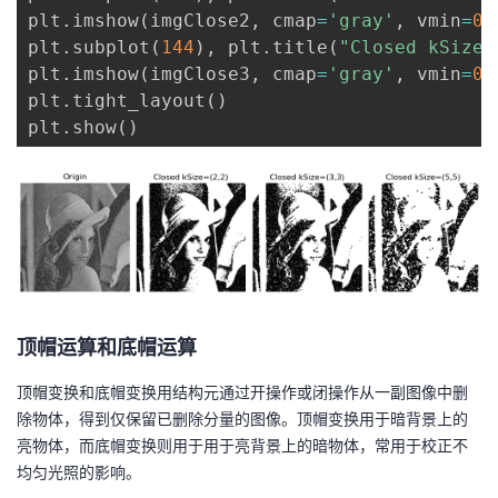
plt
.
imshow
(
imgClose2
,
 cmap
=
'gray'
,
 vmin
=
0
,
plt
.
subplot
(
144
)
,
 plt
.
title
(
"Closed kSize=
plt
.
imshow
(
imgClose3
,
 cmap
=
'gray'
,
 vmin
=
0
,
plt
.
tight_layout
(
)
plt
.
show
(
)
顶帽运算和底帽运算
顶帽变换和底帽变换用结构元通过开操作或闭操作从一副图像中删
除物体，得到仅保留已删除分量的图像。顶帽变换用于暗背景上的
亮物体，而底帽变换则用于用于亮背景上的暗物体，常用于校正不
均匀光照的影响。