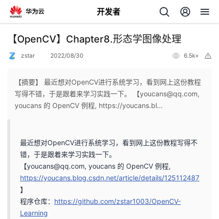
开发者
返
【OpenCV】Chapter8.形态学图像处理
回
zstar
2022/08/30
6.5k+
举
报
【摘要】 最近想对OpenCV进行系统学习，看到网上这份教程
写得不错，于是跟着来学习实践一下。 【youcans@qq.com,
youcans 的 OpenCV 例程, https://youcans.bl...
个
我
人
最近想对OpenCV进行系统学习，看到网上这份教程写得不
错，于是跟着来学习实践一下。
的
主
【youcans@qq.com, youcans 的 OpenCV 例程,
https://youcans.blog.csdn.net/article/details/125112487
开
页
】
程序仓库：
https://github.com/zstar1003/OpenCV-
发
Learning