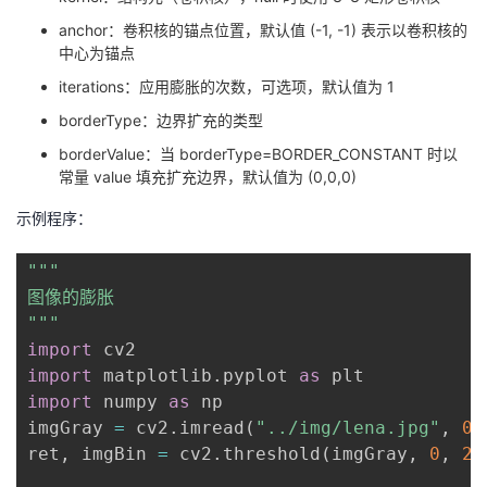
anchor：卷积核的锚点位置，默认值 (-1, -1) 表示以卷积核的
中心为锚点
iterations：应用膨胀的次数，可选项，默认值为 1
borderType：边界扩充的类型
borderValue：当 borderType=BORDER_CONSTANT 时以
常量 value 填充扩充边界，默认值为 (0,0,0)
示例程序：
"""

图像的膨胀

"""
import
import
 matplotlib
.
pyplot 
as
import
 numpy 
as
 np

imgGray 
=
 cv2
.
imread
(
"../img/lena.jpg"
,
0
)
ret
,
 imgBin 
=
 cv2
.
threshold
(
imgGray
,
0
,
25