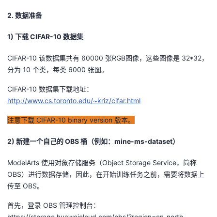
我
注
的
开
2. 数据准备
的
Programs
发
1) 下载 CIFAR-10 数据集
支
CIFAR-10 该数据集共有 60000 张RGB图像，这些图像是 32*32，
者
分为 10 个类，每类 6000 张图。
持
学
CIFAR-10 数据集下载地址：
http://www.cs.toronto.edu/~kriz/cifar.html
我
堂
注意下载 CIFAR-10 binary version 版本。
的
我
我
2) 新建一个自己的 OBS 桶（例如：mine-ms-dataset）
技
的
的
我
ModelArts 使用对象存储服务（Object Storage Service，简称
OBS）进行数据存储，因此，在开始训练任务之前，需要将数据上
术
云
课
的
我
传至 OBS。
支
声
程
认
的
我
首先，登录 OBS 管理控制台：
https://storage.huaweicloud.com/obs/?region=cn-north-