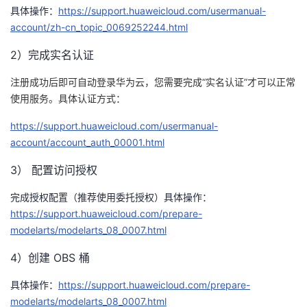
具体操作：
https://support.huaweicloud.com/usermanual-
者
account/zh-cn_topic_0069252244.html
2）完成实名认证
我
注册成功后即可自动登录华为云，您需要完成
“
实名认证
”
才可以正常
的
我
使用服务。具体认证方式：
博
的
我
https://support.huaweicloud.com/usermanual-
account/account_auth_00001.html
客
论
的
我
3） 配置访问授权
坛
圈
的
我
完成授权配置（推荐使用委托授权）具体操作：
https://support.huaweicloud.com/prepare-
子
直
的
我
modelarts/modelarts_08_0007.html
我
播
活
的
4）创建 OBS 桶
具体操作：
https://support.huaweicloud.com/prepare-
我
动
关
的
modelarts/modelarts_08_0007.html