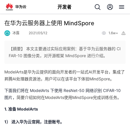
开发者
返
在华为云服务器上使用 MindSpore
回
冰露
2021/05/12
1.6w+
举
报
【摘要】 本文主要通过实际应用案例：基于华为云服务器的 CI
FAR-10 图像分类，对开源框架 MindSpore 进行介绍。
个
ModelArts是华为云提供的面向开发者的一站式AI开发平台，集成了
昇腾AI处理器资源池，用户可以在该平台下体验MindSpore。
我
人
下面我们将在 ModelArts 下使用 ResNet-50 网络识别 CIFAR-10
的
图片，
主
简要介绍如何在ModelArts使用MindSpore完成训练任务。
1. 准备 ModelArts
开
页
1） 进入华为云官网，注册账号。
发