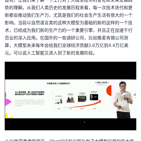
我
注
的
开
势的理解。从我们人类历史的发展历程来看，每一次技术迭代和更
新都会推动我们生产力，尤其是我们的社会生产生活有很大的一个
的
Programs
发
影响。当前以自然语言类的这种大模型为基础的新的这样的一个技
术，已经成为我们新的生产力的一个重要引擎，并且正在加速千行
支
者
百业的深入应用。在国外的一些调研公司，比如像麦肯锡公司测
算，大模型未来每年会给我们全球经济贡献2.6万亿到4.4万亿美
持
元。可以说人工智能又进入到了新的发展阶段。
学
我
堂
的
我
我
技
的
的
我
术
云
课
的
我
支
声
程
认
的
我