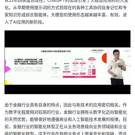
从22年四季度到现在，ChatGPT的出现引发了大模型应用的巨大变
持
建
证
实
的
化。从早期使用提示词的方式到现在的各种工具协同自身记忆和专
家知识形成综合智能体，大模型的使用形态越来越丰富、有效，进
议
验
收
入了AI应用的新阶段。
藏
由于金融行业具有自身的特点，因此与新技术的应用密切相关。作
为数字化程度相对较高的行业，金融行业拥有从数字化迈向智能化
的天然优势，能够很好地遵循商业和人工智能技术发展的规律。目
前，金融行业的智能化转型正在从业务场景级向业务领域级和企业
级的智能化转型。这不仅会在局部业务点上带来变化和突破，而且