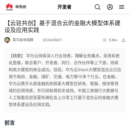
开发者
返
【云驻共创】基于混合云的金融大模型体系建
回
设及应用实践
菜鸟级攻城狮
2024/08/01
6.6k+
举
报
【摘要】 华为云持续深入行业场景，理解业务痛点，采用系统
化思维，联合客户、开发者、同行、合作伙伴等上下游，持续
个
构筑大模型的商业成功。目前，华为云Stack大模型混合云已应
用于政府、金融、煤矿、交通、电力等10多个行业。在金融，
我
人
华为云携手头部金融机构探索大模型在研发、客服、授信等领
域的应用场景，并已经取得初步成效。中国工商银行大数据与
的
主
人工智能实验室夏知渊在会上分享工行基于混合云的金融大模
型体系建设及应用实践。
开
页
前言
发