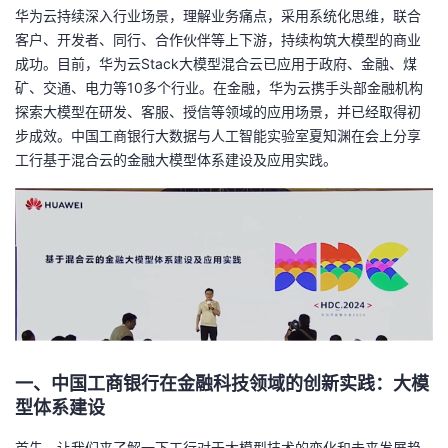
华为云持续深入行业场景，理解业务痛点，采用系统化思维，联合
者
客户、开发者、同行、合作伙伴等上下游，持续构筑大模型的商业
成功。目前，华为云Stack大模型混合云已应用于政府、金融、煤
我
矿、交通、电力等10多个行业。在金融，华为云携手头部金融机构
探索大模型在研发、客服、授信等领域的应用场景，并已经取得初
的
我
步成效。
中国工商银行大数据与人工智能实验室夏知渊在会上分享
工行基于混合云的金融大模型体系建设及应用实践。
博
的
我
客
论
的
我
坛
圈
的
我
子
直
的
我
我
播
活
的
一、中国工商银行在金融科技领域的创新实践：大模
型体系建设
我
动
关
的
首先，让我们来了解一下工行对于大模型技术的变化和未来发展趋