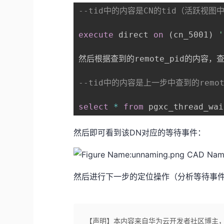
--tid中的内容是CN的tid（活跃视图中
execute
 direct 
on
(
cn_5001
)
'
然后根据查到的remote_pid的内容
--tid中的内容是上一步中查到的remot
select
*
from
 pgxc_thread_wai
然后即可看到该DN对应的等待事件：
然后进行下一步的定位操作（分析等待事件、
【声明】本内容来自华为云开发者社区博主