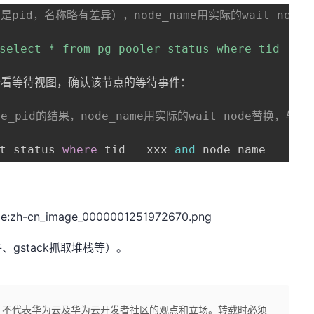
是pid，名称略有差异），node_name用实际的wait node
select * from pg_pooler_status where tid = 1
，查看等待视图，确认该节点的等待事件：

e_pid的结果，node_name用实际的wait node替换，与
t_status 
where
 tid 
=
 xxx 
and
 node_name 
=
'dn
gstack抓取堆栈等）。
，不代表华为云及华为云开发者社区的观点和立场。转载时必须