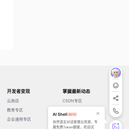
开发者变现
掌握最新动态
云商店
CSDN专区
教育专区
知乎
AI Shell
企业通用专区
开源中国
自然语言对话管理云资源，专
属免费Token额度，欢迎试
51CTO