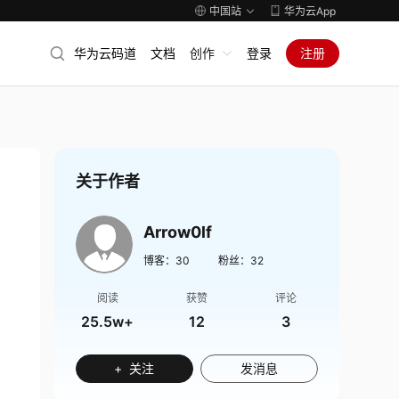
中国站
华为云App
华为云码道
文档
创作
登录
注册
关于作者
Arrow0lf
博客：
30
粉丝：
32
阅读
获赞
评论
25.5w+
12
3
+ 关注
发消息