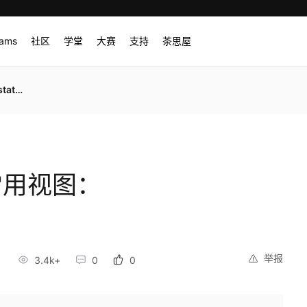
rams
社区
学堂
大赛
支持
茶思屋
tus
)常用视图：
举报
3.4k+
0
0