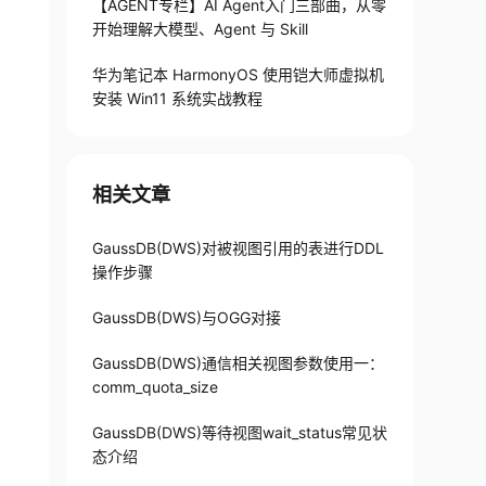
【AGENT专栏】AI Agent入门三部曲，从零
替换
开始理解大模型、Agent 与 Skill
40529491232512 and node_name = ''dn_6003_6004
华为笔记本 HarmonyOS 使用铠大师虚拟机
安装 Win11 系统实战教程
上一步相同
相关文章
_6003_6004'
;
GaussDB(DWS)对被视图引用的表进行DDL
操作步骤
GaussDB(DWS)与OGG对接
GaussDB(DWS)通信相关视图参数使用一：
comm_quota_size
GaussDB(DWS)等待视图wait_status常见状
态介绍