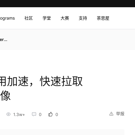
rograms
社区
学堂
大赛
支持
茶思屋
镜像
用加速，快速拉取
镜像
举报
1.3w+
0
0