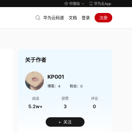
中国站
华为云App
华为云码道
文档
登录
注册
关于作者
KP001
博客：
4
粉丝：
0
阅读
获赞
评论
5.2w+
3
0
+ 关注