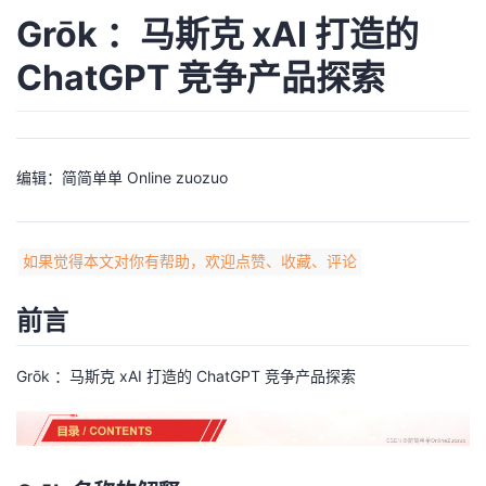
我
注
Grōk ：马斯克 xAI 打造的
的
开
ChatGPT 竞争产品探索
的
Programs
发
支
者
编辑：简简单单 Online zuozuo
持
学
我
堂
如果觉得本文对你有帮助，欢迎点赞、收藏、评论
的
我
我
前言
技
的
的
我
Grōk ：马斯克 xAI 打造的 ChatGPT 竞争产品探索
术
云
课
的
我
支
声
程
认
的
我