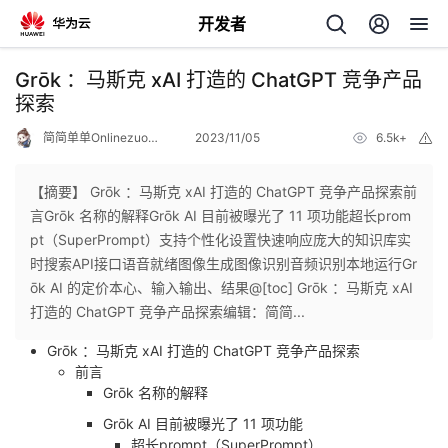
开发者
返
Grōk ：马斯克 xAI 打造的 ChatGPT 竞争产品
回
探索
简简单单Onlinezuozuo
2023/11/05
6.5k+
举
报
【摘要】 Grōk ：马斯克 xAI 打造的 ChatGPT 竞争产品探索前
言Grōk 名称的解释Grōk AI 目前被曝光了 11 项功能超长prom
个
pt（SuperPrompt）支持个性化设置快速响应庞大的知识库实
时搜索API接口语音就绪图像生成图像识别音频识别本地运行Gr
我
人
ōk AI 的定价本心、输入输出、结果@[toc] Grōk ：马斯克 xAI
打造的 ChatGPT 竞争产品探索编辑：简简...
的
主
Grōk ：马斯克 xAI 打造的 ChatGPT 竞争产品探索
前言
开
页
Grōk 名称的解释
Grōk AI 目前被曝光了 11 项功能
发
超长prompt（SuperPrompt）