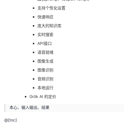
支持个性化设置
者
快速响应
我
庞大的知识库
实时搜索
的
我
API接口
博
的
我
语音就绪
图像生成
客
论
的
我
图像识别
坛
圈
的
我
音频识别
本地运行
子
直
的
我
Grōk AI 的定价
我
播
活
的
本心、输入输出、结果
@[toc]
我
动
关
的