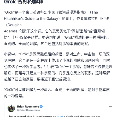
Grōk 名称的解释
持
建
证
实
的
“Grōk”是一个来自英语科幻小说《银河系漫游指南》（The
议
验
收
Hitchhiker’s Guide to the Galaxy）的词汇，作者道格拉斯·亚当斯
（Douglas
藏
Adams）创造了这个词。它的意思类似于“深刻理 解”或“直观领
悟”，但不仅仅是这样。更确切地说，“Grōk”描述的是一种瞬间的、
直观的、全面的理解，甚至还包括对事物本质的洞察。
小说中，“Grōk”是深思熟虑后的顿悟，是对生命、宇宙和一切的深
刻理解。这个词在一定程度上体现了小说的幽默和讽刺风格，同时
也传达了一种哲学思考。\n\n要“Grōk”一个事物，意味着不仅仅是理
解它，而是与其建立一种亲密的、几乎是心灵上的联系。这种理解
超越了语言和逻辑，更接近于直觉或感知。
“Grōk”可以被理解为一种深入、直观且全面的理解，是对事物本质
的一种洞察。