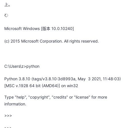
上。
的
Programs
发
者
支
者
我
Microsoft Windows [
版本
10.0.10240]
持
学
的
我
(c) 2015 Microsoft Corporation. All rights reserved.
我
堂
博
的
我
的
我
客
论
的
我
我
C:\Users\z>python
技
的
Python 3.8.10 (tags/v3.8.10:3d8993a, May 3 2021, 11:48:03)
坛
圈
的
我
的
我
[MSC v.1928 64 bit (AMD64)] on win32
术
云
子
直
的
我
课
的
我
Type "help", "copyright", "credits" or "license" for more
information.
支
声
播
活
的
程
认
的
我
>>>
持
建
动
关
证
实
的
>>>