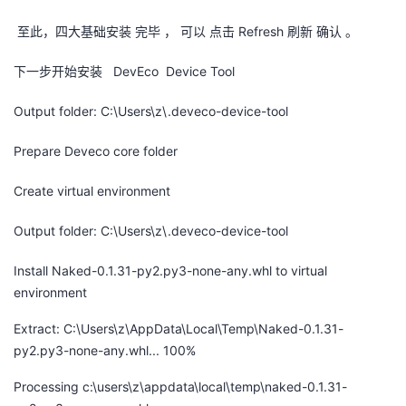
至此，四大基础安装 完毕 ， 可以 点击 Refresh 刷新 确认 。
下一步开始安装 DevEco Device Tool
Output folder: C:\Users\z\.deveco-device-tool
Prepare Deveco core folder
Create virtual environment
Output folder: C:\Users\z\.deveco-device-tool
Install Naked-0.1.31-py2.py3-none-any.whl to virtual
environment
Extract: C:\Users\z\AppData\Local\Temp\Naked-0.1.31-
py2.py3-none-any.whl... 100%
Processing c:\users\z\appdata\local\temp\naked-0.1.31-