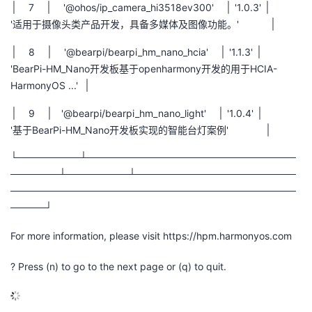
│
7
│
'@ohos/ip_camera_hi3518ev300'
│
'1.0.3'
│
'
适用于摄像头类产品开发，具备多媒体及图像功能。
'
│
│
8
│
'@bearpi/bearpi_hm_nano_hcia'
│
'1.1.3'
│
'BearPi-HM_Nano
开发板基于
openharmony
开发的用于
HCIA-
HarmonyOS ...'
│
│
9
│
'@bearpi/bearpi_hm_nano_light'
│
'1.0.4'
│
'
基于
BearPi-HM_Nano
开发板实现的智能台灯案例
'
│
└─────────┴──────────────────────────────
───────┴─────────┴───────────────────────
─────────────────────────────────────────
─────┘
For more information, please visit https://hpm.harmonyos.com
? Press (n) to go to the next page or (q) to quit.