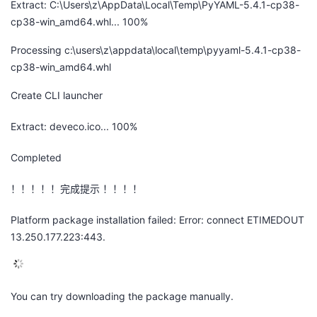
Extract: C:\Users\z\AppData\Local\Temp\PyYAML-5.4.1-cp38-
cp38-win_amd64.whl... 100%
Processing c:\users\z\appdata\local\temp\pyyaml-5.4.1-cp38-
cp38-win_amd64.whl
Create CLI launcher
Extract: deveco.ico... 100%
Completed
！！！！！完成提示 ！！！！
Platform package installation failed: Error: connect ETIMEDOUT
13.250.177.223:443.
You can try downloading the package manually.