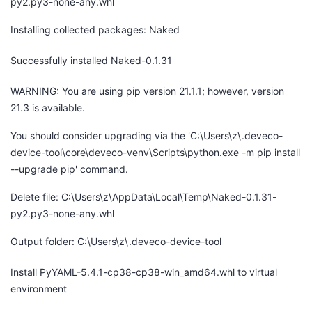
py2.py3-none-any.whl
Installing collected packages: Naked
Successfully installed Naked-0.1.31
WARNING: You are using pip version 21.1.1; however, version
21.3 is available.
You should consider upgrading via the 'C:\Users\z\.deveco-
device-tool\core\deveco-venv\Scripts\python.exe -m pip install
--upgrade pip' command.
Delete file: C:\Users\z\AppData\Local\Temp\Naked-0.1.31-
py2.py3-none-any.whl
Output folder: C:\Users\z\.deveco-device-tool
Install PyYAML-5.4.1-cp38-cp38-win_amd64.whl to virtual
environment