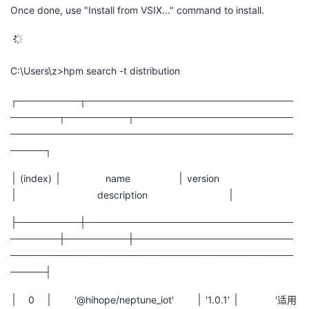
Once done, use "Install from VSIX..." command to install.
C:\Users\z>hpm search -t distribution
┌─────────┬──────────────────────────────
───────┬─────────┬───────────────────────
─────────────────────────────────────────
─────┐
│
(index)
│
name
│
version
│
description
│
├─────────┼──────────────────────────────
───────┼─────────┼───────────────────────
─────────────────────────────────────────
─────┤
│
0
│
'@hihope/neptune_iot'
│
'1.0.1'
│
'
适用