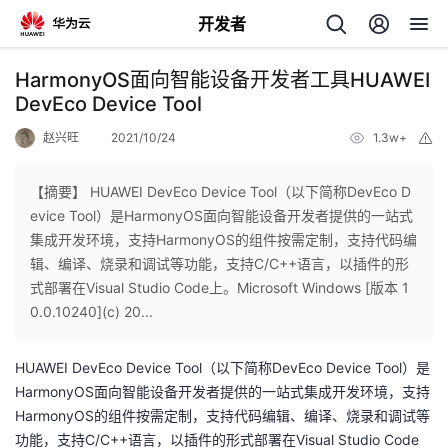
开发者
返
HarmonyOS面向智能设备开发者工具HUAWEI
回
DevEco Device Tool
赵兴旺
2021/10/24
1.3w+
举
报
【摘要】 HUAWEI DevEco Device Tool（以下简称DevEco D
evice Tool）是HarmonyOS面向智能设备开发者提供的一站式
个
集成开发环境，支持HarmonyOS的组件按需定制，支持代码编
辑、编译、烧录和调试等功能，支持C/C++语言，以插件的形
我
人
式部署在Visual Studio Code上。Microsoft Windows [版本 1
0.0.10240](c) 20...
我
的
主
HUAWEI DevEco Device Tool
（以下简称
DevEco Device Tool
）是
我
的
开
页
HarmonyOS
面向智能设备开发者提供的一站式集成开发环境，支持
HarmonyOS
的组件按需定制，支持代码编辑、编译、烧录和调试等
我
的
开
发
功能，支持
C/C++
语言，以插件的形式部署在
Visual Studio Code