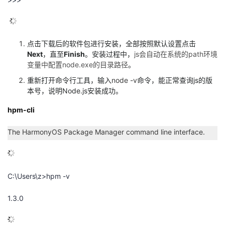
议
注
验
收
藏
点击下载后的软件包进行安装，全部按照默认设置点击
Next
，直至
Finish
。安装过程中，
js
会自动在系统的
path
环境
变量中配置
node.exe
的目录路径
。
重新打开命令行工具，输入
node -v
命令，能正常查询
js
的版
本号，说明
Node.js
安装成功。
hpm-cli
The HarmonyOS Package Manager command line interface.
C:\Users\z>hpm -v
1.3.0