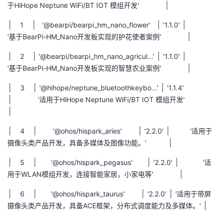
于
HiHope Neptune WiFi/BT IOT
模组开发
'
│
│
1
│
'@bearpi/bearpi_hm_nano_flower'
│
'1.1.0'
│
'
基于
BearPi-HM_Nano
开发板实现的护花使者案例
'
│
│
2
│
'@bearpi/bearpi_hm_nano_agricul...'
│
'1.1.0'
│
'
基于
BearPi-HM_Nano
开发板实现的智慧农业案例
'
│
│
3
│
'@hihope/neptune_bluetoothkeybo...'
│
'1.1.4'
│
'
适用于
HiHope Neptune WiFi/BT IOT
模组开发
'
│
│
4
│
'@ohos/hispark_aries'
│
'2.2.0'
│
'
适用于
摄像头类产品开发，具备多媒体及图像功能。
'
│
│
5
│
'@ohos/hispark_pegasus'
│
'2.2.0'
│
'
适
用于
WLAN
模组开发，连接智能家居，小家电等
'
│
│
6
│
'@ohos/hispark_taurus'
│
'2.2.0'
│
'
适用于带屏
摄像头类产品开发，具备
ACE
框架，分布式调度能力及多媒体。
'
│