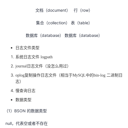
我
注
的
开
document）
row）
文档（
行（
的
Programs
发
collection） 表（table）
集合（
支
者
database） 数据库（database）
数据库（
持
学
日志文件类型
系统日志文件
logpath
我
堂
journal日志文件（没怎么用过）
的
我
oplog复制操作日志文件（相当于MySQL中的bin-log 二进制日
我
志）
技
的
的
我
慢查询日志
数据类型
术
云
课
的
我
1）BSON 的数据类型
（
支
声
程
认
的
我
null，代表空或者不存在