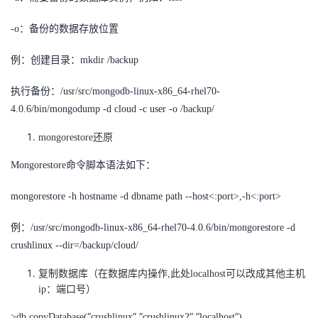
-o：备份的数据存放位置
例：创建目录：
mkdir /backup
执行备份：
/usr/src/mongodb-linux-x86_64-rhel70-
4.0.6/bin/mongodump -d cloud -c user -o /backup/
mongorestore还原
Mongorestore命令脚本语法如下：
mongorestore -h hostname -d dbname path --host<:port>,-h<:port>
例：
/usr/src/mongodb-linux-x86_64-rhel70-4.0.6/bin/mongorestore -d
crushlinux --dir=/backup/cloud/
复制数据库（在数据库内操作
,此处localhost可以改成其他主机
ip：端口号）
“
”
”
”
”
”
>db.copyDatabase(
crushlinux
,
crushlinux2
,
localhost
)