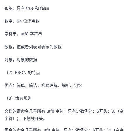
持
建
证
实
的
true 和 false
布尔，只有
议
验
收
64 位浮点数
数字，
藏
utf8 字符串
字符串，
数组，值或者列表可表示为数组
对象，对象的数据
2）BSON 的特点
（
优点：简单，简洁，容易理解、解析、记忆
3）命名规则
（
utf8 字符，只有少数例外：$开头；\0（空
文档的键命名几乎所有
字符）；_下划线开头。
utf8 字符，只有少数例外：$开头；\0（空字
集合的命名几乎所有