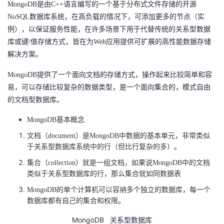
MongoDB是由C++语言编写的一个基于分布式文件存储的开源
者
NoSQL数据库系统，在高负载的情况下，可添加更多的节点（实
例），以保证服务性能，在许多场景下用于代替传统的关系型数据
我
库或键/值存储方式，皆在为Web应用提供可扩展的高性能数据存储
解决方案。
的
我
MongoDB提供了一个面向文档的存储方式，操作起来比较简单和容
易，可以存储比较复杂的数据类型，是一个面向集合的，模式自由
博
的
我
的文档型数据库。
客
论
的
我
MongoDB基本概念
文档（
document）是MongoDB中数据的基本单元，非常类似
坛
圈
的
我
于关系型数据库系统中的行（但比行复杂的多）。
子
直
的
我
集合（
collection）就是一组文档，如果说MongoDB中的文档
类似于关系型数据库的行，那么集合就如同数据表
我
播
活
的
MongoDB的单个计算机可以容纳多个独立的数据库，每一个
数据库都有自己的集合和权限。
我
动
关
的
MongoDB
关系型数据库