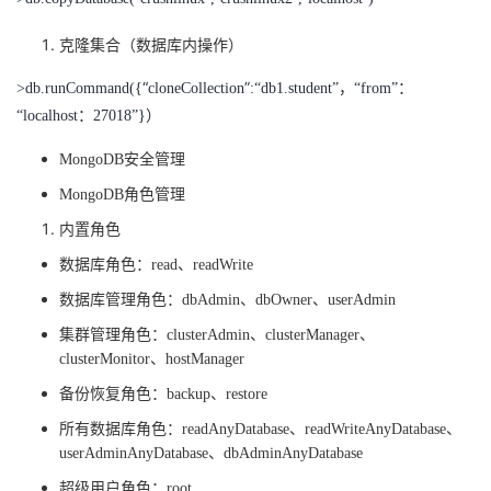
克隆集合（数据库内操作）
“
”
>db.runCommand({
cloneCollection
:“db1.student”，“from”：
“localhost：27018”}）
MongoDB安全管理
MongoDB角色管理
内置角色
数据库角色：
read、readWrite
数据库管理角色：
dbAdmin、dbOwner、userAdmin
集群管理角色：
clusterAdmin、clusterManager、
clusterMonitor、hostManager
备份恢复角色：
backup、restore
所有数据库角色：
readAnyDatabase、readWriteAnyDatabase、
userAdminAnyDatabase、dbAdminAnyDatabase
超级用户角色：
root