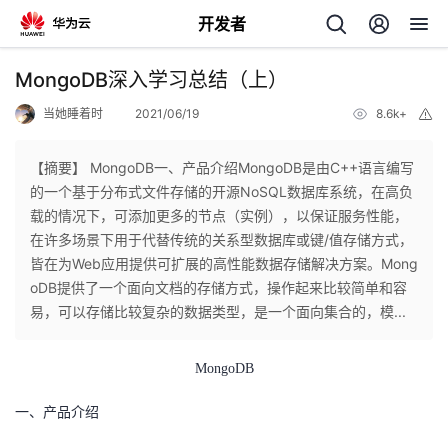
开发者
返
MongoDB深入学习总结（上）
回
当她睡着时
2021/06/19
8.6k+
举
报
【摘要】 MongoDB一、产品介绍MongoDB是由C++语言编写
的一个基于分布式文件存储的开源NoSQL数据库系统，在高负
载的情况下，可添加更多的节点（实例），以保证服务性能，
个
在许多场景下用于代替传统的关系型数据库或键/值存储方式，
皆在为Web应用提供可扩展的高性能数据存储解决方案。Mong
我
人
oDB提供了一个面向文档的存储方式，操作起来比较简单和容
易，可以存储比较复杂的数据类型，是一个面向集合的，模...
的
主
MongoDB
开
页
一、产品介绍
发