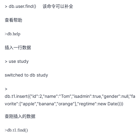
> db.user.find()
该命令可以补全
查看帮助
>db.help
插入一行数据
> use study
switched to db study
>
db.t1.insert({"id":2,"name":"Tom","isadmin":true,"gender":null,"fa
vorite":["apple","banana","orange"],"regtime":new Date()})
查刚插入的数据
>db.t1.find()