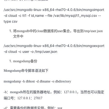
/usr/src/mongodb-linux-x86_64-rhel70-4.0.6/bin/mongoimport
-d cloud -c tt1 -f id,name --file /var/lib/mysql/t1_mysql.csv --
type csv
将
mongodb中的cloud数据库的user集合，导出到/tmp/user.json
文件中
/usr/src/mongodb-linux-x86_64-rhel70-4.0.6/bin/mongoexport
-d cloud -c user -o /tmp/user.json
mongodump备份
Mongodump命令脚本语法如下
mongodump -h dbhost -d dbname -o dbdirectory
-h：mongodb所在的服务器地址，例如：127.0.0.1，当然也可以指定
端口号：127.0.0.1：27017
-d：需要备份的数据库实例，例如：test