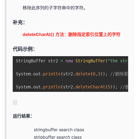
移除此序列的子字符串中的字符。
补充：
deleteCharAt() 方法：删除指定索引位置上的字符
代码示例：
StringBuffer str2 
=
new
StringBuffer
(
"the stringb
System
.
out
.
println
(
str2
.
delete
(
0
,
3
)
)
;
//删除索引0
System
.
out
.
println
(
str2
.
deleteCharAt
(
5
)
)
;
//删除
运行结果：
stringbuffer search class
strigbuffer search class