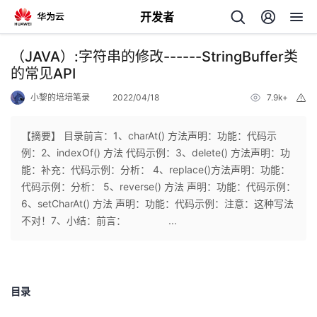
开发者
返
（JAVA）:字符串的修改------StringBuffer类
回
的常见API
小黎的培培笔录
2022/04/18
7.9k+
举
报
【摘要】 ​目录前言：1、charAt() 方法声明：功能：代码示
例：2、indexOf() 方法 代码示例：3、delete() 方法声明：功
个
能：补充：代码示例：分析： 4、replace()方法声明：功能：
代码示例：分析： 5、reverse() 方法 声明：功能：代码示例：
我
人
6、setCharAt() 方法 声明：功能：代码示例：注意：这种写法
不对！7、小结：前言：​ ...
的
主
开
页
目录
发