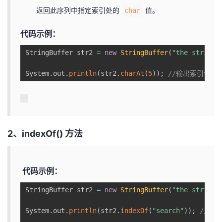
返回此序列中指定索引处的
值。
char
代码示例：
StringBuffer str2 
=
new
StringBuffer
(
"the stringb
System
.
out
.
println
(
str2
.
charAt
(
5
)
)
;
//输出索引位置
2、indexOf() 方法
代码示例：
StringBuffer str2 
=
new
StringBuffer
(
"the stringb
System
.
out
.
println
(
str2
.
indexOf
(
"search"
)
)
;
//输