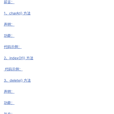
前言：
者
1、charAt() 方法
我
声明：
的
我
功能：
博
的
我
代码示例：
2、indexOf() 方法
客
论
的
我
代码示例：
坛
圈
的
我
3、delete() 方法
子
直
的
我
声明：
我
播
活
的
功能：
我
动
关
的
补充：