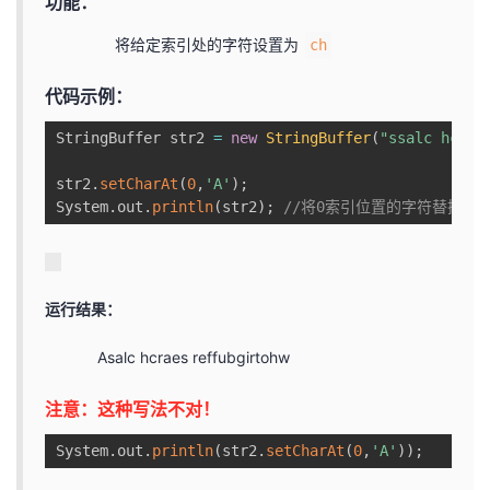
功能：
将给定索引处的字符设置为
ch
代码示例：
StringBuffer str2 
=
new
StringBuffer
(
"ssalc hcrae
str2
.
setCharAt
(
0
,
'A'
)
;
System
.
out
.
println
(
str2
)
;
//将0索引位置的字符替换为A
运行结果：
Asalc hcraes reffubgirtohw
注意：这种写法不对！
System
.
out
.
println
(
str2
.
setCharAt
(
0
,
'A'
)
)
;