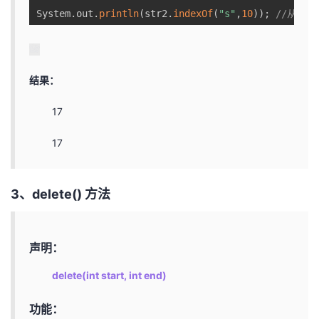
System
.
out
.
println
(
str2
.
indexOf
(
"s"
,
10
)
)
;
//从索
结果：
17
17
3、delete() 方法
声明：
delete(int start, int end)
功能：