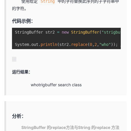
使用给定
中的字符替换此序列的子字符串中
String
的字符。
代码示例：
StringBuffer str2 
=
new
StringBuffer
(
"strigbuffer
System
.
out
.
println
(
str2
.
replace
(
0
,
2
,
"who"
)
)
;
//把
运行结果：
whotrigbuffer search class
分析：
StringBuffer 的replace方法与String 的replace 方法