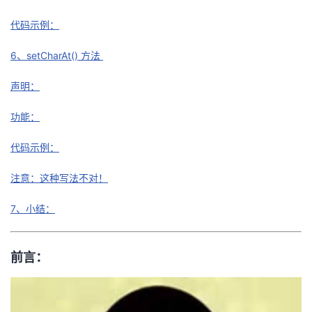
持
建
证
实
的
代码示例：
议
验
收
6、setCharAt() 方法
藏
声明：
功能：
代码示例：
注意：这种写法不对！
7、小结：
前言：