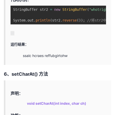
StringBuffer str2 
=
new
StringBuffer
(
"whotrigbuff
System
.
out
.
println
(
str2
.
reverse
(
)
)
;
//将str2中的
运行结果：
ssalc hcraes reffubgirtohw
6、setCharAt() 方法
声明：
void setCharAt(int index, char ch)