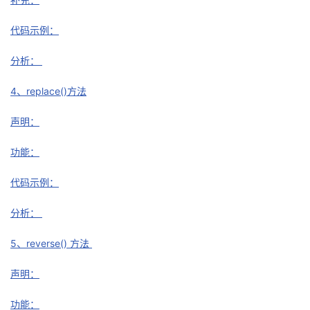
我
注
的
开
代码示例：
的
Programs
发
分析：
支
者
4、replace()方法
持
学
声明：
我
堂
功能：
代码示例：
的
我
我
分析：
技
的
的
我
5、reverse() 方法
术
云
课
的
我
声明：
支
声
程
认
的
我
功能：