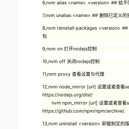
6,nvm alias <name> <version> 
7,nvm unalias <name> ## 删除已定义
8,nvm reinstall-packages <ve
包
9,nvm on 打开nodejs控制
10,nvm off 关闭nodejs控制
11,nvm proxy 查看设置与代理
12,nvm node_mirror [url] 设置或者查
https://nodejs.org/dist/
nvm npm_mirror [url] 设置或者查看
https://github.com/npm/npm/archive/.
13,nvm uninstall <version> 卸载制定的