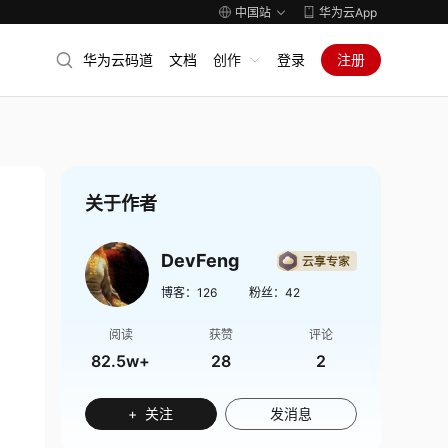
中国站
华为云App
华为云码道
文档
创作
登录
注册
关于作者
DevFeng
博客：
126
粉丝：
42
阅读
获赞
评论
82.5w+
28
2
+ 关注
发消息