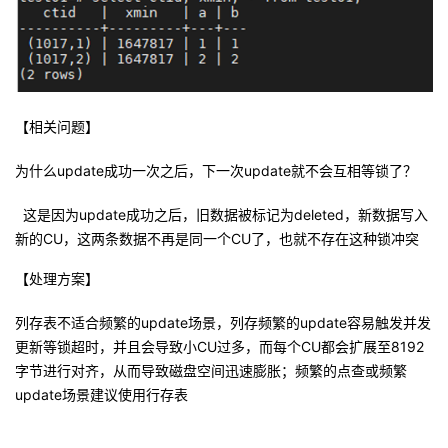
【相关问题】
为什么
update
成功一次之后，下一次
update
就不会互相等锁了？
这是因为
update
成功之后，旧数据被标记为
deleted
，新数据写入
新的
CU
，这两条数据不再是同一个
CU
了，也就不存在这种锁冲突
【处理方案】
列存表不适合频繁的
update
场景，列存频繁的
update
容易触发并发
更新等锁超时，并且会导致小
CU
过多，而每个
CU
都会扩展至
8192
字节进行对齐，从而导致磁盘空间迅速膨胀；频繁的点查或频繁
update
场景建议使用行存表