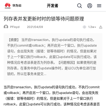
开发者
返
列存表并发更新时时的锁等待问题原理
回
PFloyd
2021/04/09
1.3w+
举
报
【摘要】 当开启transaction，执行updata的语句执行成功，
不执行commit或rollback；再开启另一个窗口，执行upadate
语句，会出现失败（报错：锁等待超时）的情况，但是如果对
个
于上一个窗口执行rollback，此窗口update可以执行成功，该
种情况应考虑该表是否为列存表。【问题根因】如果使用的是
我
人
列存表，在事务中执行update操作时，是以CU为单位进行加
锁的，所以在事务未提交...
的
主
当开启
transaction
，执行
updata
的语句执行成功，不执行
commit
开
页
或
rollback
；再开启另一个窗口，执行
upadate
语句，会出现失败
（报错：锁等待超时）的情况，但是如果对于上一个窗口执行
发
rollback
，此窗口
update
可以执行成功，该种情况应考虑该表是否