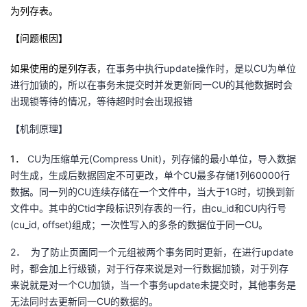
为列存表。
者
【问题根因】
我
如果使用的是列存表，
在事务中执行
update
操作时，是以
CU
为单位
进行加锁的，所以在事务未提交时并发更新同一
CU
的其他数据时会
的
我
出现锁等待的情况，等待超时时会出现报错
博
的
我
【机制原理】
客
论
的
我
1
．
CU
为压缩单元
(Compress Unit)
，列存储的最小单位，导入数据
时生成，生成后数据固定不可更改，单个
CU
最多存储
1
列
60000
行
坛
圈
的
我
数据。同一列的
CU
连续存储在一个文件中，当大于
1G
时，切换到新
文件中。其中的
Ctid
字段标识列存表的一行，由
cu_id
和
CU
内行号
子
直
的
我
(cu_id, offset)
组成；一次性写入的多条的数据位于同一
CU
。
2
．
为了防止页面同一个元组被两个事务同时更新，在进行
update
我
播
活
的
时，都会加上行级锁，对于行存来说是对一行数据加锁，对于列存
来说就是对一个
CU
加锁，当一个事务
update
未提交时，其他事务是
我
动
关
的
无法同时去更新同一
CU
的数据的。