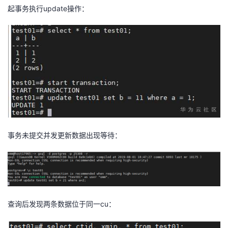
持
建
证
实
的
起事务执行
update
操作：
议
验
收
藏
事务未提交并发更新数据出现等待：
查询后发现两条数据位于同一
cu
：