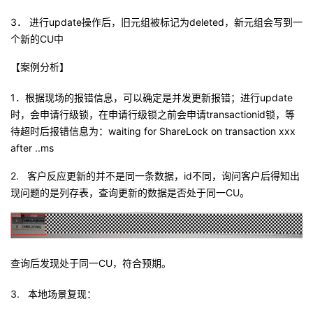
我
注
的
开
3
． 进行
update
操作后，旧元组被标记为
deleted
，新元组会写到一
个新的
CU
中
的
Programs
发
【案例分析】
支
者
1
．根据现场的报错信息，可以确定是并发更新报错；进行
update
时，会申请行级锁，在申请行级锁之前会申请
transactionid
锁，等
持
学
待超时后报错信息为：
waiting for ShareLock on transaction xxx
after ..ms
我
堂
2. 客户反应更新的并不是同一条数据，
id
不同，询问客户后得知出
的
我
我
现问题的是列存表，查询更新的数据是否处于同一
CU
。
技
的
的
我
术
云
课
的
我
查询后发现处于同一
CU
，符合预期。
支
声
程
认
的
我
3. 本地场景复现：