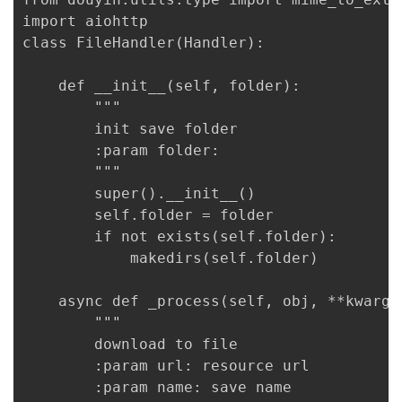
import aiohttp

class FileHandler(Handler):

    def __init__(self, folder):

        """

        init save folder

        :param folder:

        """

        super().__init__()

        self.folder = folder

        if not exists(self.folder):

            makedirs(self.folder)

    async def _process(self, obj, **kwargs)
        """

        download to file

        :param url: resource url

        :param name: save name
