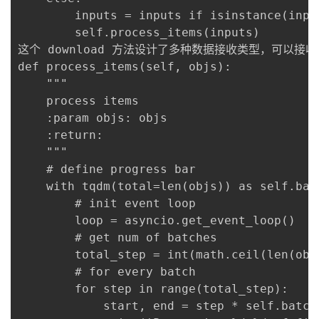
        inputs = inputs if isinstance(inpu
        self.process_items(inputs)

这个 download 方法设计了多种数据接收类型，可以接
def process_items(self, objs):

    """

    process items

    :param objs: objs

    :return:

    """

    # define progress bar

    with tqdm(total=len(objs)) as self.bar:
        # init event loop

        loop = asyncio.get_event_loop()

        # get num of batches

        total_step = int(math.ceil(len(objs
        # for every batch

        for step in range(total_step):

            start, end = step * self.batch