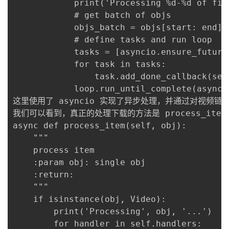
            print('Processing %d-%d of fil
            # get batch of objs

            objs_batch = objs[start: end]

            # define tasks and run loop

            tasks = [asyncio.ensure_future
            for task in tasks:

                task.add_done_callback(self
            loop.run_until_complete(asyncio
这里使用了 asyncio 实现了异步处理，并通过对视频链
我们可以看到，真正的处理下载的方法是 process_it
async def process_item(self, obj):

    """

    process item

    :param obj: single obj

    :return:

    """

    if isinstance(obj, Video):

        print('Processing', obj, '...')

        for handler in self.handlers:
