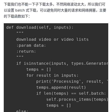
下载我们也不能一下子下载太多，不然网络波动太大，所以我们可
以设置 batch 式下载，可以避免同时大量的请求和网络拥塞，主要
的下载函数如下：
def download(self, inputs):

    """

    download video or video lists

    :param data:

    :return:

    """

    if isinstance(inputs, types.GeneratorTy
        temps = []

        for result in inputs:

            print('Processing', result, '..
            temps.append(result)

            if len(temps) == self.batch:

                self.process_items(temps)

                temps = []

    else:
