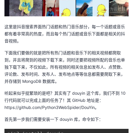
持
建
证
实
的
议
验
收
这里是抖音搜索界面热门话题和热门音乐部分，每一个话题或音乐
藏
都有着非常高的热度，而且每个热门话题或音乐下面都是相关的抖
音视频。
下面我们要做的就是把所有热门话题和音乐下的相关视频都爬取
到，并且将爬到的视频下载下来，同时还要把视频所配的音乐也单
独下载下来，不仅如此，所有视频的相关信息如发布人、点赞数、
评论数、发布时间、发布人、发布地点等等信息都需要爬取下来，
并存储到 MongoDB 数据库。
听起来似乎挺繁琐的是吧？其实有了 douyin 这个库，我们不到 10
行代码就可以完成上面的任务了！其 GitHub 地址是：
https://github.com/Python3WebSpider/DouYin。
首先第一步我们需要安装一下 douyin 库，命令如下：