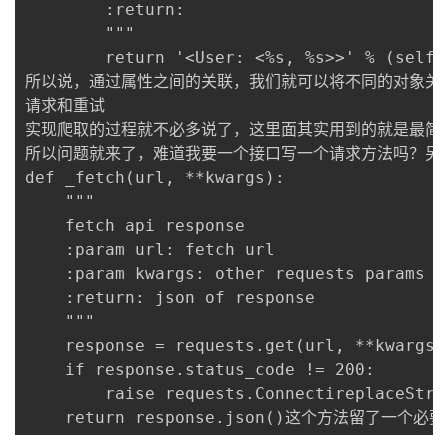
        :return:

        """

        return '<User: <%s, %s>>' % (self.a
所以说，通过属性之间的关联，我们就可以将不同的对象关联起
请求和重试

实现爬取的过程就不必多说了，这里面其实用到的就是最简单
所以问题就来了，难道我要一个接口写一个请求方法吗？另外还
def _fetch(url, **kwargs):

    """

    fetch api response

    :param url: fetch url

    :param kwargs: other requests params

    :return: json of response

    """

    response = requests.get(url, **kwargs)

    if response.status_code != 200:

        raise requests.ConnectireplaceStri
    return response.json()这个方法