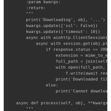
        :param kwargs:

        :return:

        """

        print('Downloading', obj, '...')

        kwargs.update({'ssl': False})

        kwargs.update({'timeout': 10})

        async with aiohttp.ClientSession() 
            async with session.get(obj.pla
                if response.status == 200:

                    extension = mime_to_ex
                    full_path = join(self.
                    with open(full_path, 'w
                        f.write(await resp
                    print('Downloaded file 
                else:

                    print('Cannot download
    async def process(self, obj, **kwargs):
        """
