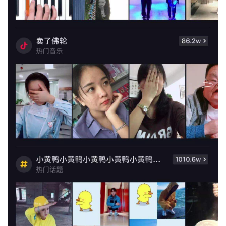
我
注
的
开
的
Programs
发
支
者
持
学
我
堂
的
我
我
技
的
的
我
术
云
课
的
我
支
声
程
认
的
我