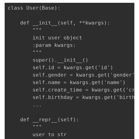
class User(Base):

    def __init__(self, **kwargs):

        """

        init user object

        :param kwargs:

        """

        super().__init__()

        self.id = kwargs.get('id')

        self.gender = kwargs.get('gender')

        self.name = kwargs.get('name')

        self.create_time = kwargs.get('crea
        self.birthday = kwargs.get('birthda
        ...

    def __repr__(self):

        """

        user to str
