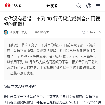
开发者
返
对你没有看错！不到 10 行代码完成抖音热门视
回
频的爬取！
崔庆才丨静觅
2018/10/31
1.4w+
举
报
【摘要】 最近研究了一下抖音的爬虫，目前实现了热门话题和
热门音乐下面所有相关视频的爬取，并且我已经将该爬虫打包
个
成了一个 Python 库并发布，名称就叫做 douyin，利用该库可
以使用不到 10 行代码完成热门视频的下载、相关音乐的下载以
我
人
及结构化信息的存储。本文就来详细介绍一下这个库的用法和
一些核心逻辑实现。
的
主
“阅读本文大概10分钟”
开
页
最近研究了一下抖音的爬虫，目前实现了热门话题和热门音乐下面
发
所有相关视频的爬取，并且我已经将该爬虫打包成了一个 Python 库