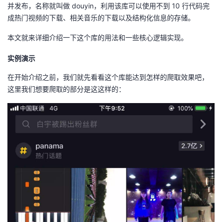
并发布，名称就叫做 douyin，利用该库可以使用不到 10 行代码完
者
成热门视频的下载、相关音乐的下载以及结构化信息的存储。
本文就来详细介绍一下这个库的用法和一些核心逻辑实现。
我
实例演示
的
我
在开始介绍之前，我们就先看看这个库能达到怎样的爬取效果吧，
这里我们想要爬取的部分是这这样的：
博
的
我
客
论
的
我
坛
圈
的
我
子
直
的
我
我
播
活
的
我
动
关
的