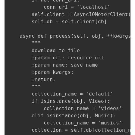
            conn_uri = 'localhost'

        self.client = AsyncIOMotorClient(co
        self.db = self.client[db]

    async def process(self, obj, **kwargs):
        """

        download to file

        :param url: resource url

        :param name: save name

        :param kwargs:

        :return:

        """

        collection_name = 'default'

        if isinstance(obj, Video):

            collection_name = 'videos'

        elif isinstance(obj, Music):

            collection_name = 'musics'

        collection = self.db[collection_nam