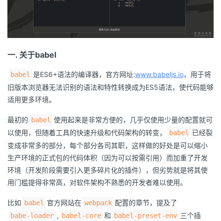
者
我
一. 关于babel
的
我
是ES6+语法的编译器，官方网址:
www.babeljs.io
，用于将
babel
旧版本浏览器无法识别的语法和特性转换成为ES5语法，使代码能够
博
的
我
适用更多环境。
客
论
的
我
最初的
使用起来是非常方便的，几乎仅使用少量的配置就可
babel
以使用，但随着工具的快速升级和代码架构的转变，
已经裂
babel
坛
圈
的
我
变成非常多的部分，每个部分各司其职，这样做的好处是可以缩小
生产环境的正式包的代码体积（因为可以按需引用）而加重了开发
子
直
的
我
环境（开发阶段需要引入更多碎片化的插件），但劣势就是将其使
用门槛提得非常高，对软件架构不熟悉的开发者难以使用。
我
播
活
的
比如
官方网站在
配置的章节，提及了
babel
webpack
我
动
关
的
,
和
三个插
babe-loader
babel-core
babel-preset-env