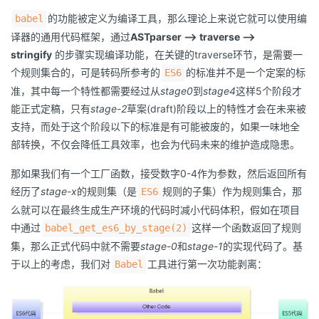
持
建
证
实
的
的功能被定义为编译工具，那么理论上来说它就可以使用编
babel
译器的通用代码框架，通过
ASTparser --> traverse -->
议
验
收
stringify
的步骤实现编译功能，在关键的traverse环节，是需要一
个规则集合的，可是转码所参考的
的标准并不是一个定案的标
ES6
藏
准，其中每一个特性都需要经过从
stage0
到
stage4
这样5个阶段才
能正式定稿，只有
stage-2
草案(draft)阶段以上的特性才会在未来被
支持，而处于这个阶段以下的标准是有可能被废的，如果一味地全
部转换，不仅会降低工具效率，也会为代码未来的维护造成隐患。
那如果我们有一个工厂函数，接受数字0-4作为参数，然后返回所有
经历了
stage-x
的规则集（是
规则的子集）作为规则集合，那
ES6
么就可以在最终生成生产环境的代码时减小代码体积，假如在项目
中通过
这样一个函数返回了规则
babel_get_es6_by_stage(2)
集，那么正式代码中就不需要
stage-0
和
stage-1
的实现代码了。基
于以上的考虑，我们对
工具进行第一次功能剥离：
Babel