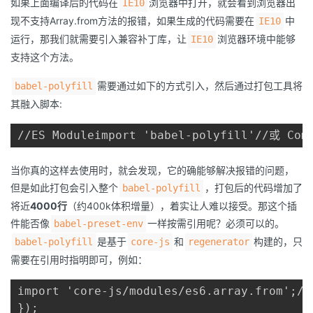
如果上面编译后的代码在
浏览器中打开，就会看到浏览器出
IE10
现不支持Array.from方法的报错，如果生成的代码需要在
中
IE10
运行，那我们就需要引入兼容补丁库，让
浏览器环境中能够
IE10
支持这个方法。
需要通过如下的方式引入，然后通过打包工具将
babel-polyfill
其融入脚本:
//ES Moduleimport 'babel-polyfill'//或 Com
当你真的这样去使用时，就会发现，它的确能够解决报错的问题，
但是如此打包会引入整个
，打包后的代码增加了
babel-polyfill
将近
4000行
（约400k体积增量），着实让人难以接受。那这个插
件能否像
一样按需引用呢？必须可以的。
babel-preset-env
是基于
和
构建的，只
babel-polyfill
core-js
regenerator
需要在引用时指明即可，例如：
import 'core-js/modules/es6.array.from';//
});