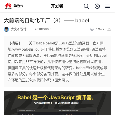
开发者
返
大前端的自动化工厂（3）—— babel
回
大史不说话
2018/08/23
1.9w+
举
报
【摘要】 一. 关于babelbabel是ES6+语法的编译器，官方网
址:www.babeljs.io，用于将旧版本浏览器无法识别的语法和特
性转换成为ES5语法，使代码能够适用更多环境。最初的babel
个
使用起来是非常方便的，几乎仅使用少量的配置就可以使用，
但随着工具的快速升级和代码架构的转变，babel已经裂变成非
我
人
常多的部分，每个部分各司其职，这样做的好处是可以缩小生
产环境的正式包的代码体积（因为可以...
的
主
开
页
发