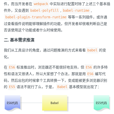
件，而当开发者在
中实际进行配置时除了上述三个基本插
webpack
我
注
的
开
件外，又会遇到
,
,
babel-polyfill
babel-runtime
等等一系列插件，或许通
babel-plugin-transform-runtime
的
Programs
发
过查看插件说明能够理解插件的功能，但开发者却很难判断自己是
否该使用这个功能或者什么时候使用。
支
者
二. 基本需求推演
持
学
我们从工具设计的角度，通过问题推演的方式来看看
的变
babel
我
堂
化。
在
标准推出时，浏览器还不能很好地支持，但
的许多特
ES6
ES6
的
我
我
性和语法又很诱人，所以大家想了个办法，那就是用
编写代
ES6
技
的
码，然后出包的时候拿个工具转换一下，变成能被更多浏览器识别
的
我
的
语法不就行了么，于是，
基本模型就出现了：
ES5
Babel
术
云
课
的
我
支
声
程
认
的
我