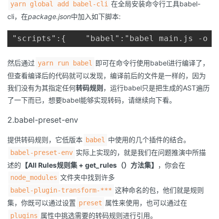
在全局安装命令行工具babel-
yarn global add babel-cli
cli，在
package.json
中加入如下脚本:
"scripts":{    "babel":"babel main.js -o m
然后通过
即可在命令行使用babel进行编译了，
yarn run babel
但查看编译后的代码就可以发现，编译前后的文件是一样的，因为
我们没有为其指定任何
转码规则
，运行babel只是把生成的AST遍历
了一下而已，想要babel能够实现转码，请继续向下看。
2.babel-preset-env
提供转码规则，它低版本
中使用的几个插件的结合。
babel
实际上实现的，就是我们在问题推演中所描
babel-preset-env
述的
【All Rules规则集 + get_rules（）方法集】
，你会在
文件夹中找到许多
node_modules
这种命名的包，他们就是规则
babel-plugin-transform-***
集，你既可以通过设置
属性来使用，也可以通过在
preset
属性中挑选需要的转码规则进行引用。
plugins