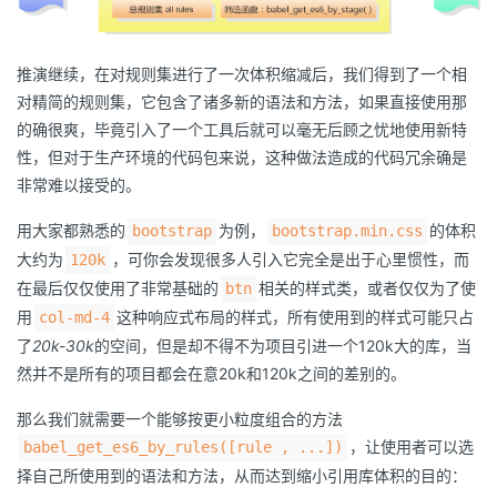
推演继续，在对规则集进行了一次体积缩减后，我们得到了一个相
对精简的规则集，它包含了诸多新的语法和方法，如果直接使用那
的确很爽，毕竟引入了一个工具后就可以毫无后顾之忧地使用新特
性，但对于生产环境的代码包来说，这种做法造成的代码冗余确是
非常难以接受的。
用大家都熟悉的
为例，
的体积
bootstrap
bootstrap.min.css
大约为
，可你会发现很多人引入它完全是出于心里惯性，而
120k
在最后仅仅使用了非常基础的
相关的样式类，或者仅仅为了使
btn
用
这种响应式布局的样式，所有使用到的样式可能只占
col-md-4
了
20k-30k
的空间，但是却不得不为项目引进一个120k大的库，当
然并不是所有的项目都会在意20k和120k之间的差别的。
那么我们就需要一个能够按更小粒度组合的方法
，让使用者可以选
babel_get_es6_by_rules([rule , ...])
择自己所使用到的语法和方法，从而达到缩小引用库体积的目的：