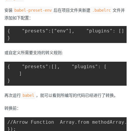
安装
后在项目文件夹新建
文件并
babel-preset-env
.babelrc
添加如下配置：
{    "presets":["env"],    "plugins": []

}
或自定义所需要支持的转义规则:
{    "presets":[],    "plugins": [      
    ]

}
再次运行
，就可以看到所编写的代码已经进行了转换。
babel
转换前：
//Arrow Function  Array.from methodArray.f
});