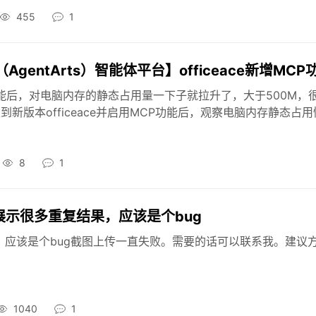
455
1
ntArts）智能体平台】officeace新增MCP功.
本新增MCP功能后，对电脑内存的静态占用量一下子就拉升了，大于500M，
升级到新版本officeace并启用MCP功能后，观察电脑内存静态占用情
8
1
展示很多重复结果，应该是个bug
果，应该是个bug截图上传一直失败。需要的话可以联系我。建议
1040
1