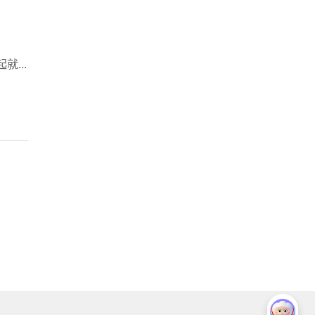
：
...