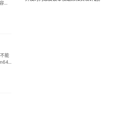
..
并不能
4...