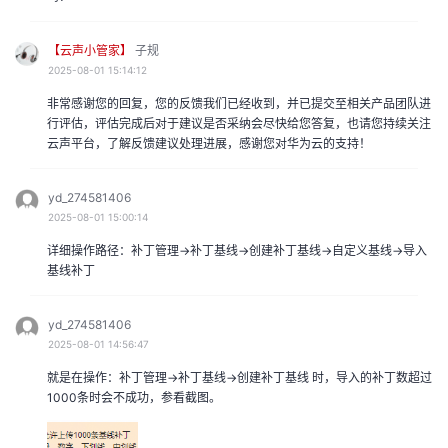
声
支
我
的
认
程
【云声小管家】
子规
建
持
的
实
证
2025-08-01 15:14:12
议
非常感谢您的回复，您的反馈我们已经收到，并已提交至相关产品团队进
收
验
行评估，评估完成后对于建议是否采纳会尽快给您答复，也请您持续关注
云声平台，了解反馈建议处理进展，感谢您对华为云的支持！
藏
yd_274581406
2025-08-01 15:00:14
详细操作路径：补丁管理->补丁基线->创建补丁基线->自定义基线->导入
基线补丁
yd_274581406
2025-08-01 14:56:47
就是在操作：补丁管理->补丁基线->创建补丁基线 时，导入的补丁数超过
1000条时会不成功，参看截图。