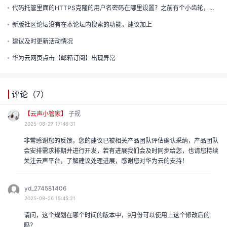
的
代码托管里面的HTTPS克隆的用户名密码在哪里设置？之前有个小齿轮，现在找不到设置的地方了？
注
我
新版社区论坛没有在本论坛内搜索的功能，建议加上
的
开
建议及时更新活动情况
的
Programs
发
华为云网页点击【邮箱订阅】出现异常
支
者
评论（
7
）
持
学
【云声小管家】
子规
2025-08-27 17:46:31
我
堂
非常感谢您的反馈，您的建议已被相关产品团队评估确认采纳，产品团队
会安排需求排期并进行开发，若有进展我们会及时同步给您，也请您持续
我
的
关注云声平台，了解建议处理进展，感谢您对华为云的支持！
我
的
技
我
的
yd_274581406
2025-08-26 15:45:21
云
术
我
的
课
请问，这个规划在哪个时间的版本中，9月份可以使用上这个修改后的
吗？