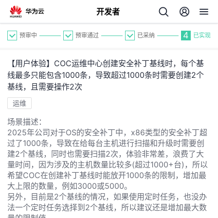
开发者
4
预审中
预审通过
已采纳
已实现
【用户体验】COC运维中心创建安全补丁基线时，每个基
线最多只能包含1000条，导致超过1000条时需要创建2个
基线，且需要操作2次
运维
个
场景描述：
2025年公司对于OS的安全补丁中，x86类型的安全补丁超
我
人
过了1000条，导致在给每台主机进行扫描和升级时需要创
建2个基线，同时也需要扫描2次，体验非常差，浪费了大
量时间，因为涉及的主机数量比较多(超过1000+台)，所以
的
主
希望COC在创建补丁基线时能放开1000条的限制，增加最
大上限的数量，例如3000或5000。
开
页
另外，目前是2个基线的情况，如果使用定时任务，也没办
法一个定时任务选择到2个基线，所以建议还是增加最大数