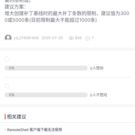
量的限制值。
发
建议方案：
增大创建补丁基线时的最大补丁条数的限制，建议值为300
者
0或5000条(目前限制最大不能超过1000条)
我
yd_274581406
2025-07-29
836
7
我
的
我
的
博
0
%
0
人赞同
我
的
论
客
我
的
圈
坛
0
%
0
人不赞同
我
的
直
子
相关建议
的
活
播
我
RemoteShell 客户端下载无法使用
关
动
我