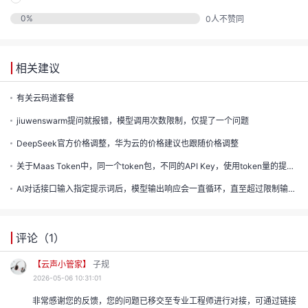
发
0
%
0
人不赞同
的
Programs
发
者
支
相关建议
者
我
持
有关云码道套餐
我
的
学
jiuwenswarm提问就报错，模型调用次数限制，仅提了一个问题
我
我
的
博
堂
DeepSeek官方价格调整，华为云的价格建议也跟随价格调整
关于Maas Token中，同一个token包，不同的API Key，使用token量的提醒功能
我
的
我
的
论
客
我
AI对话接口输入指定提示词后，模型输出响应会一直循环，直至超过限制输出token上线
的
技
我
的
圈
坛
我
的
云
术
评论（
我
1
）
的
直
子
我
的
课
【云声小管家】
子规
声
支
的
活
播
我
的
认
2026-05-06 10:31:01
程
建
非常感谢您的反馈，您的问题已移交至专业工程师进行对接，可通过链接
持
关
动