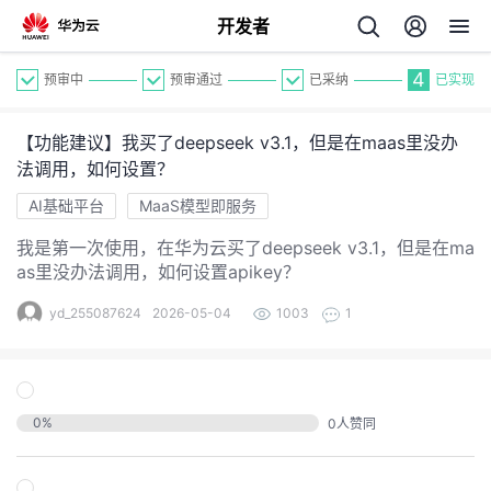
开发者
4
预审中
预审通过
已采纳
已实现
【功能建议】我买了deepseek v3.1，但是在maas里没办
法调用，如何设置？
AI基础平台
MaaS模型即服务
我是第一次使用，在华为云买了deepseek v3.1，但是在ma
个
as里没办法调用，如何设置apikey？
我
yd_255087624
2026-05-04
1003
1
人
我
的
主
我
0
%
的
0
人赞同
开
页
我
的
开