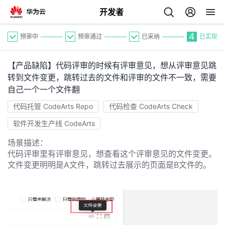
开发者
4
预审中
预审通过
已采纳
已实现
【产品缺陷】代码评审的时候有评审意见，想从评审意见跳
转到文件变更，跳转过去的文件和评审的文件不一致，需要
自己一个一个文件翻
代码托管 CodeArts Repo
代码检查 CodeArts Check
个
软件开发生产线 CodeArts
场景描述：
我
人
代码评审里有评审意见，想查看这个评审意见的文件变更。
文件变更明明是A文件，跳转过去展示的页面是B文件的。
我
的
主
我
的
开
页
我
的
开