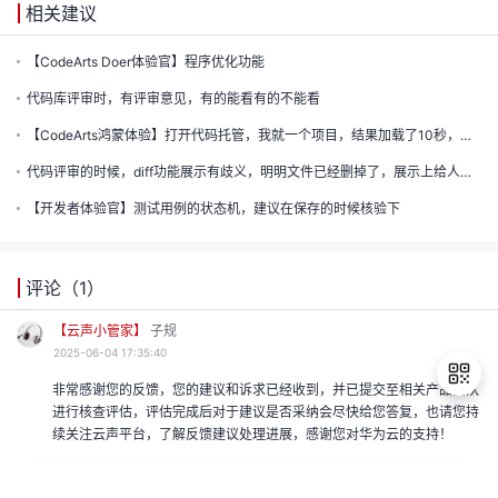
相关建议
【CodeArts Doer体验官】程序优化功能
代码库评审时，有评审意见，有的能看有的不能看
【CodeArts鸿蒙体验】打开代码托管，我就一个项目，结果加载了10秒，这个速度应该要进行优化一下
代码评审的时候，diff功能展示有歧义，明明文件已经删掉了，展示上给人感觉是文件没有删掉，只是删掉了文件里的内容
【开发者体验官】测试用例的状态机，建议在保存的时候核验下
评论（
1
）
【云声小管家】
子规
2025-06-04 17:35:40
非常感谢您的反馈，您的建议和诉求已经收到，并已提交至相关产品团队
进行核查评估，评估完成后对于建议是否采纳会尽快给您答复，也请您持
续关注云声平台，了解反馈建议处理进展，感谢您对华为云的支持！
退
出