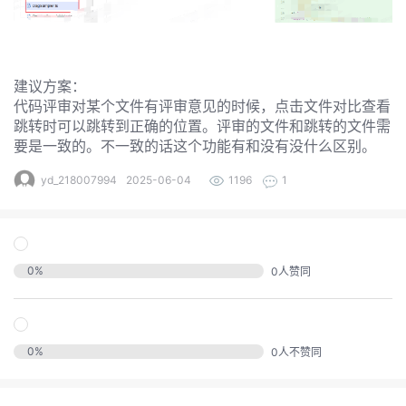
的
实
证
议
注
收
验
建议方案：
藏
代码评审对某个文件有评审意见的时候，点击文件对比查看
跳转时可以跳转到正确的位置。评审的文件和跳转的文件需
要是一致的。不一致的话这个功能有和没有没什么区别。
yd_218007994
2025-06-04
1196
1
0
%
0
人赞同
0
%
0
人不赞同