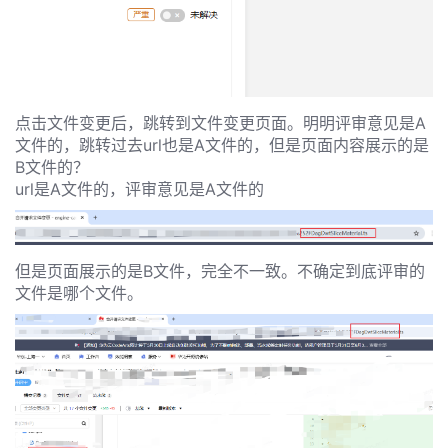
发
的
Programs
发
者
支
者
我
点击文件变更后，跳转到文件变更页面。明明评审意见是A
持
文件的，跳转过去url也是A文件的，但是页面内容展示的是
我
的
学
B文件的？
url是A文件的，评审意见是A文件的
我
我
的
博
堂
我
的
我
的
论
客
我
但是页面展示的是B文件，完全不一致。不确定到底评审的
文件是哪个文件。
的
技
我
的
圈
坛
我
的
云
术
我
的
直
子
我
的
课
声
支
的
活
播
我
的
认
程
建
持
关
动