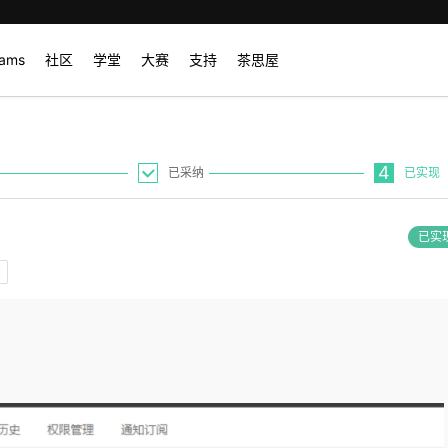
rams
社区
学堂
大赛
支持
茶思屋
4
已采纳
已实现
已实