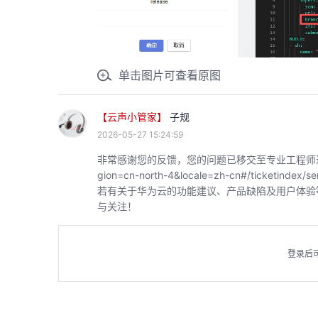
单击图片可查看原图
【云声小管家】
子规
2026-05-27 15:24:59
非常感谢您的反馈，您的问题已移交至专业工程师进行对接，可通过
gion=cn-north-4&locale=zh-cn#/ticket
若有关于华为云的功能建议、产品缺陷及用户体验
与关注！
登录后