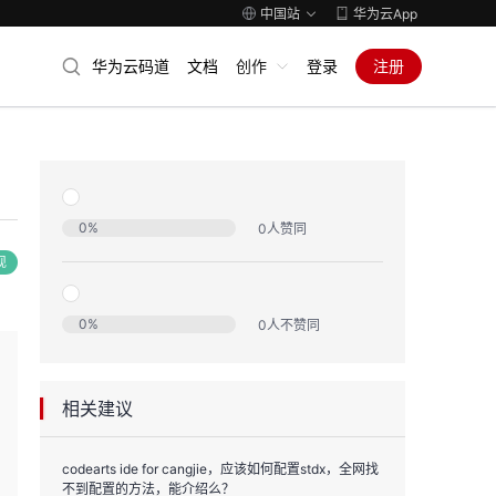
中国站
华为云App
华为云码道
文档
创作
登录
注册
0
%
0
人赞同
现
0
%
0
人不赞同
相关建议
codearts ide for cangjie，应该如何配置stdx，全网找
不到配置的方法，能介绍么？