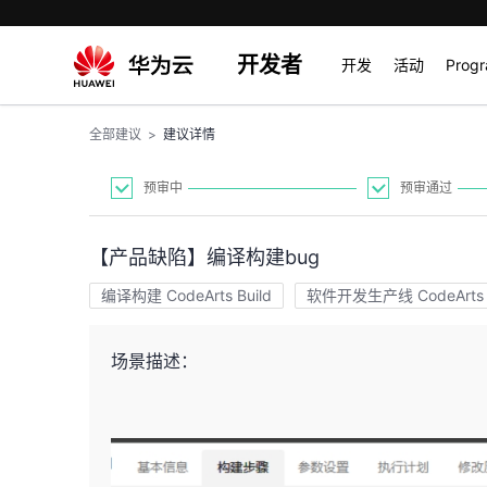
开发者
开发
活动
Prog
全部建议
>
建议详情
预审中
预审通过
【产品缺陷】编译构建bug
编译构建 CodeArts Build
软件开发生产线 CodeArts
场景描述：