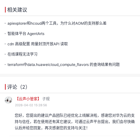
的
相关建议
注
我
的
开
apiexplorer和hcoud两个工具，为什么对AOM的支持那么差
的
Programs
智能体平台 AgentArts
发
cdn 高级配置 用量封顶开放API 读取
支
者
在线课程无法学习
持
terraform中data.huaweicloud_compute_flavors 的查询结果有问题
学
我
堂
评论（
2
）
我
的
【云声小管家】
子规
我
2026-04-02 15:28:56
的
技
您好，您提出的建议产品团队已经优化上线解决啦，感谢您对华为云的支
我
的
持与信任，若在使用还有其它建议，可通过云声平台提出，我们会尽快确
云
术
认后并给您回复，再次感谢您的支持与关注！
我
的
课