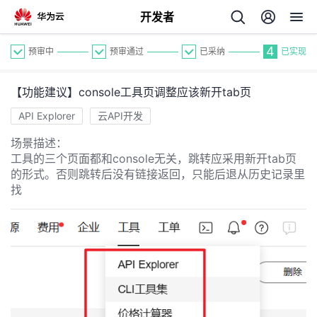
开发者
4
预审中
预审通过
已采纳
已实现
【功能建议】console工具页调整应该新开tab页
API Explorer
云API开发
场景描述：
工具的三个页面都和console无关，跳转应采用新开tab页
个
的形式。否则跳转后没有链接返回，只能后退从历史记录里
找
我
人
的
主
开
页