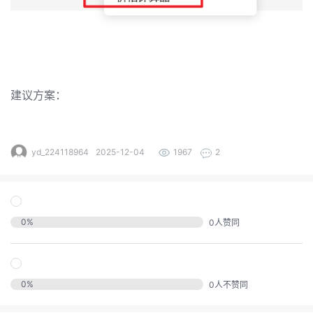
发
者
我
建议方案：
我
的
我
的
博
yd_224118964
2025-12-04
1967
2
我
的
论
客
我
的
圈
坛
0
%
0
人赞同
我
的
直
子
的
活
播
我
0
%
0
人不赞同
关
动
我