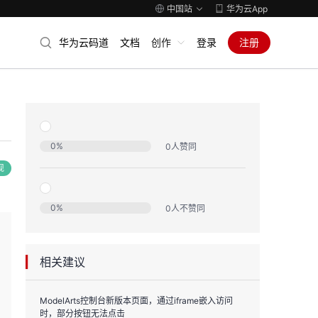
中国站
华为云App
华为云码道
文档
创作
登录
注册
0
%
0
人赞同
现
0
%
0
人不赞同
相关建议
ModelArts控制台新版本页面，通过iframe嵌入访问
时，部分按钮无法点击