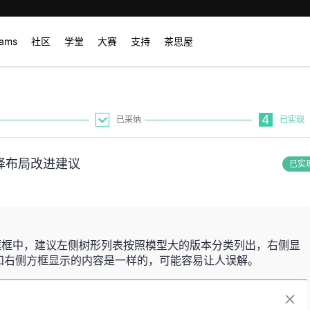
rams
社区
学堂
大赛
支持
茶思屋
4
已采纳
已实现
择布局改进建议
已实
型服务对框框中，建议左侧树形列表按照模型大的版本分类列出，右侧显
和右侧方框显示的内容是一样的，可能容易让人误解。