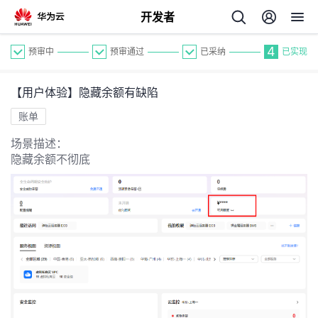
开发者
4
预审中
预审通过
已采纳
已实现
【用户体验】隐藏余额有缺陷
账单
场景描述：
隐藏余额不彻底
个
我
人
的
主
开
页