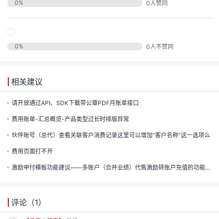
的
0
%
0
人赞同
注
我
的
开
0
%
0
人不赞同
的
Programs
发
支
者
相关建议
持
请开放通过API、SDK下载带公章PDF月账单接口
学
费用账单-汇总概览-产品类型过长时排版异常
我
堂
伙伴账号（总代）查看关联客户消费记录这里可以增加“客户名称”这一选项么
我
的
费用页面打不开
我
激励申付模板功能建议——多账户（合并业绩）代售激励转账户充值的功能建议
的
技
我
的
云
术
评论（
1
）
我
的
课