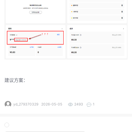
发
者
我
我
的
我
的
博
我
的
论
客
建议方案：
我
的
圈
坛
我
的
直
子
yd_279370329
2026-05-05
2493
1
的
活
播
我
关
动
我