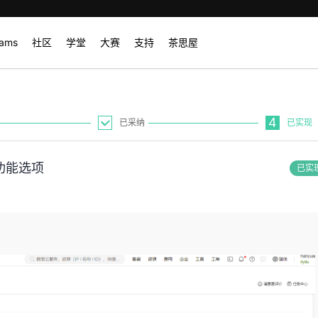
rams
社区
学堂
大赛
支持
茶思屋
4
已采纳
已实现
功能选项
已实