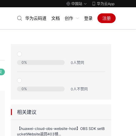
中国站
华为云App
华为云码道
文档
创作
登录
注册
0
%
0
人赞同
现
0
%
0
人不赞同
相关建议
【huawei-cloud-obs-website-host】OBS SDK setB
ucketWebsite返回403错...