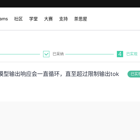
rams
社区
学堂
大赛
支持
茶思屋
4
已采纳
已实现
模型输出响应会一直循环，直至超过限制输出tok
已实