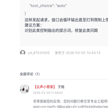
"tool_choice": "auto"
}
这样发起请求，接口会循环输出直至打到限制上
建议方案：
识别此类控制输出的提示词，修复此类问题
yd_67531005
发布于 2026-03-05 10:43:13
全部评论（
1
）
【云声小管家】
子规
2026-03-05 11:48:00
非常感谢您的反馈，您的问题已移交至专业工程师进行对接，可通过
gion=cn-north-4&locale=zh-cn#/ticket