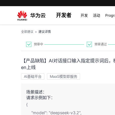
开发者
开发
活动
Prog
全部建议
>
建议详情
预审中
预审通过
【产品缺陷】AI对话接口输入指定提示词后，
en上线
AI基础平台
MaaS模型即服务
场景描述：
请求示例如下：
{
"model": "deepseek-v3.2",