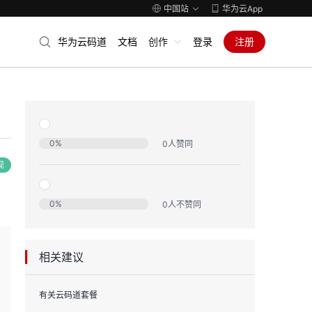
中国站
华为云App
华为云码道
文档
创作
登录
注册
0
%
0
人赞同
现
0
%
0
人不赞同
相关建议
有关云码道套餐