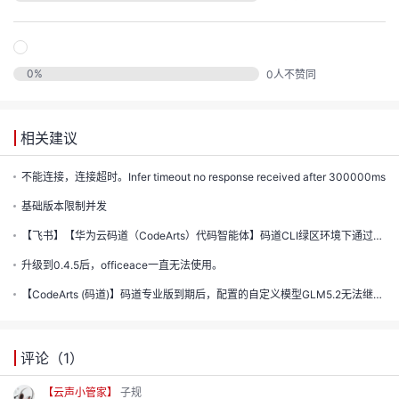
的
注
我
的
开
0
%
0
人不赞同
的
Programs
发
支
相关建议
者
不能连接，连接超时。Infer timeout no response received after 300000ms
持
学
基础版本限制并发
我
【飞书】【华为云码道（CodeArts）代码智能体】码道CLI绿区环境下通过AKSK配置模型列表失败
堂
升级到0.4.5后，officeace一直无法使用。
我
的
我
【CodeArts (码道)】码道专业版到期后，配置的自定义模型GLM5.2无法继续使用。对话框报错：Unauthoriz...
的
技
我
的
评论（
1
）
云
术
我
的
课
【云声小管家】
子规