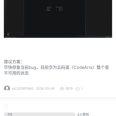
发
者
我
我
的
我
的
博
建议方案：
我
的
论
客
尽快修复当前bug，目前华为云码道（CodeArts）整个是
不可用的状态
我
的
圈
坛
yd_220951840
2026-05-04
2679
1
我
的
直
子
的
活
播
我
0
%
关
0
人赞同
动
我