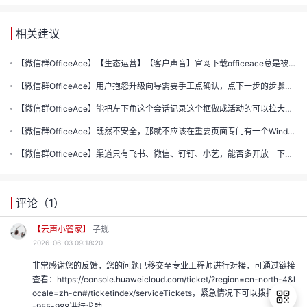
的
注
我
相关建议
的
开
【微信群OfficeAce】【生态运营】【客户声音】官网下载officeace总是被系统识别“不安全”
的
Programs
发
【微信群OfficeAce】用户抱怨升级向导需要手工点确认，点下一步的步骤太多了。
支
【微信群OfficeAce】能把左下角这个会话记录这个框做成活动的可以拉大或者缩小吗
者
【微信群OfficeAce】既然不安全，那就不应该在重要页面专门有一个Windows 版本安装的链接
持
学
【微信群OfficeAce】渠道只有飞书、微信、钉钉、小艺，能否多开放一下工具接口进来
我
堂
评论（
1
）
我
的
我
【云声小管家】
子规
的
技
2026-06-03 09:18:20
我
的
非常感谢您的反馈，您的问题已移交至专业工程师进行对接，可通过链接
云
术
查看：https://console.huaweicloud.com/ticket/?region=cn-north-4&l
我
的
课
ocale=zh-cn#/ticketindex/serviceTickets，紧急情况下可以拨打4000
-955-988进行求助。