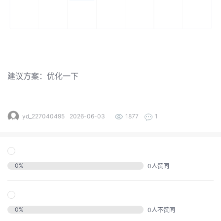
发
者
我
建议方案：优化一下
我
的
我
的
博
yd_227040495
2026-06-03
1877
1
我
的
论
客
我
的
圈
坛
0
%
0
人赞同
我
的
直
子
的
活
播
我
0
%
0
人不赞同
关
动
我