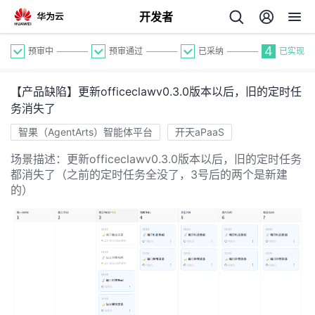
开发者
4
预审中
预审通过
已采纳
已实现
【产品缺陷】更新officeclawv0.3.0版本以后，旧的定时任
务消失了
智果（AgentArts）智能体平台
开天aPaaS
场景描述：更新officeclawv0.3.0版本以后，旧的定时任务
个
都消失了（之前的定时任务全没了，3号后的两个是新建
的）
我
人
的
主
开
页