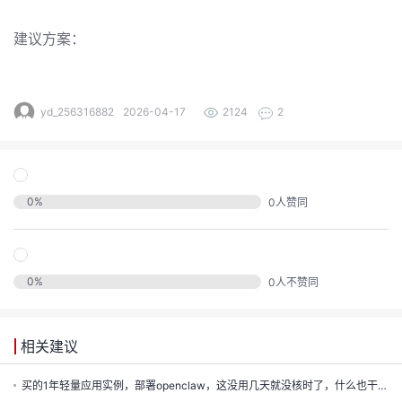
发
建议方案：
者
我
yd_256316882
2026-04-17
2124
2
我
的
我
的
博
0
%
0
人赞同
我
的
论
客
我
的
圈
坛
0
%
0
人不赞同
我
的
直
子
相关建议
的
活
播
我
买的1年轻量应用实例，部署openclaw，这没用几天就没核时了，什么也干不了了，不想用这个平台了，怎么退钱？
关
动
我