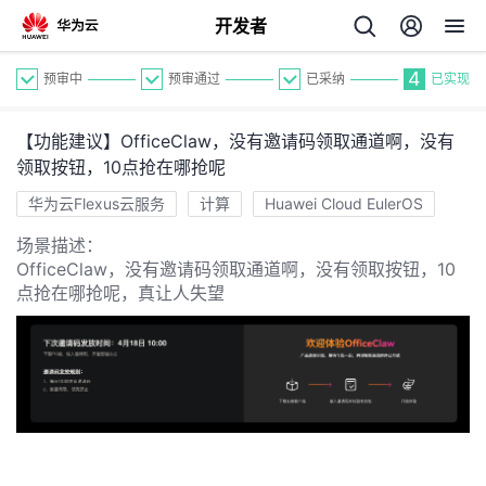
开发者
4
预审中
预审通过
已采纳
已实现
【功能建议】OfficeClaw，没有邀请码领取通道啊，没有
领取按钮，10点抢在哪抢呢
华为云Flexus云服务
计算
Huawei Cloud EulerOS
场景描述：
个
OfficeClaw，没有邀请码领取通道啊，没有领取按钮，10
点抢在哪抢呢，真让人失望
我
人
的
主
开
页