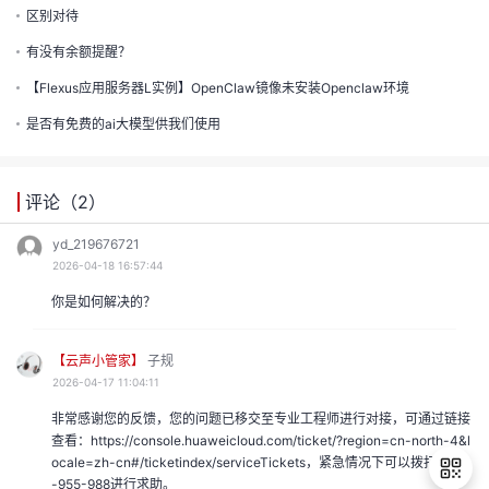
的
区别对待
注
我
有没有余额提醒？
的
开
【Flexus应用服务器L实例】OpenClaw镜像未安装Openclaw环境
的
Programs
发
是否有免费的ai大模型供我们使用
支
者
评论（
2
）
持
学
yd_219676721
2026-04-18 16:57:44
我
堂
你是如何解决的？
我
的
我
【云声小管家】
子规
2026-04-17 11:04:11
的
技
我
的
非常感谢您的反馈，您的问题已移交至专业工程师进行对接，可通过链接
云
查看：https://console.huaweicloud.com/ticket/?region=cn-north-4&l
术
我
的
课
ocale=zh-cn#/ticketindex/serviceTickets，紧急情况下可以拨打4000
-955-988进行求助。