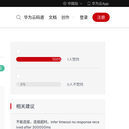
中国站
华为云App
华为云码道
文档
创作
登录
注册
100
%
1
人赞同
现
0
%
0
人不赞同
相关建议
不能连接，连接超时。Infer timeout no response rece
ived after 300000ms