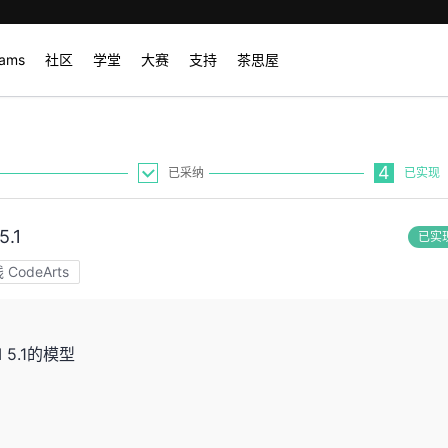
rams
社区
学堂
大赛
支持
茶思屋
4
已采纳
已实现
.1
已实
odeArts
5.1的模型