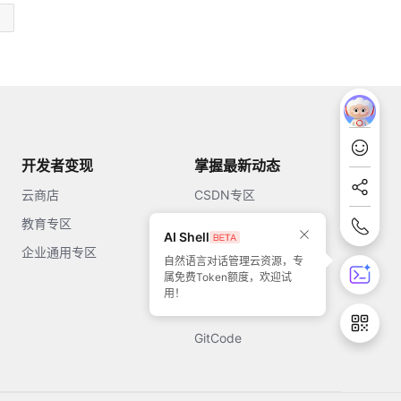
开发者变现
掌握最新动态
云商店
CSDN专区
教育专区
知乎
AI Shell
企业通用专区
开源中国
自然语言对话管理云资源，专
属免费Token额度，欢迎试
51CTO
用！
今日头条
GitCode