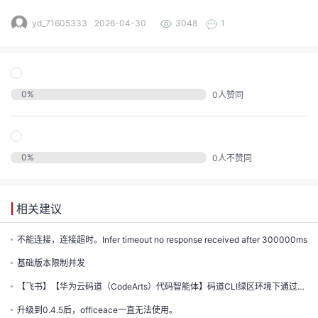
的
yd_71605333
2026-04-30
3048
1
注
我
的
开
的
Programs
发
0
%
0
人赞同
支
者
持
学
0
%
0
人不赞同
我
堂
相关建议
我
的
我
不能连接，连接超时。Infer timeout no response received after 300000ms
的
技
我
基础版本限制并发
的
云
术
【飞书】【华为云码道（CodeArts）代码智能体】码道CLI绿区环境下通过AKSK配置模型列表失败
我
的
课
升级到0.4.5后，officeace一直无法使用。