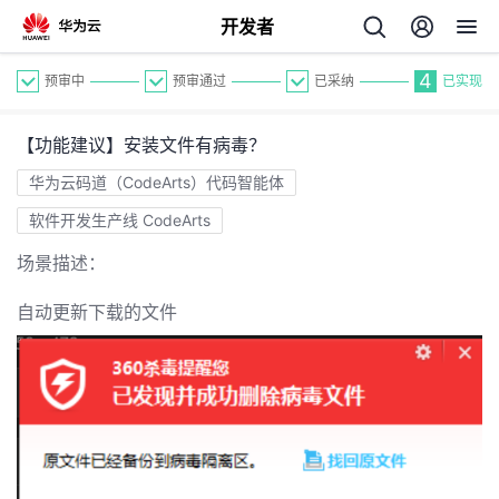
开发者
4
预审中
预审通过
已采纳
已实现
【功能建议】安装文件有病毒？
华为云码道（CodeArts）代码智能体
软件开发生产线 CodeArts
场景描述：
个
自动更新下载的文件
我
人
的
主
开
页