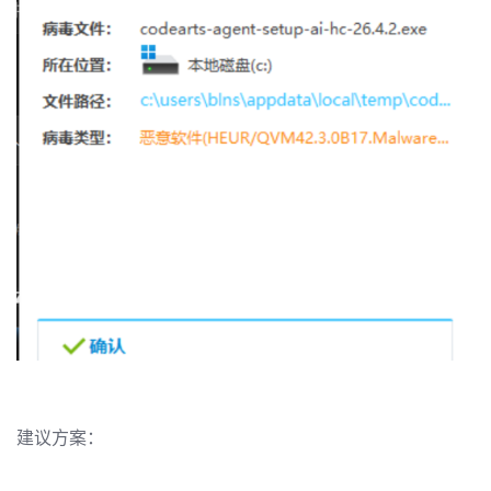
发
者
我
我
的
我
的
博
我
的
论
客
我
的
圈
坛
我
的
直
子
的
活
播
我
建议方案：
关
动
我