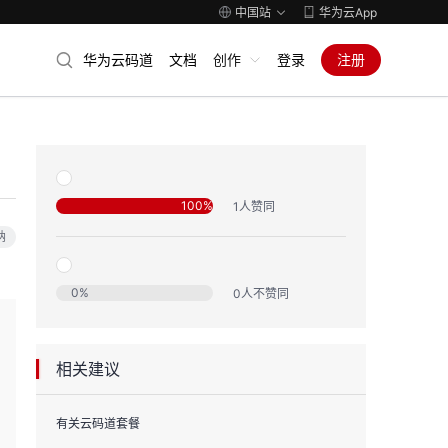
中国站
华为云App
华为云码道
文档
创作
登录
注册
100
%
1
人赞同
纳
0
%
0
人不赞同
相关建议
有关云码道套餐